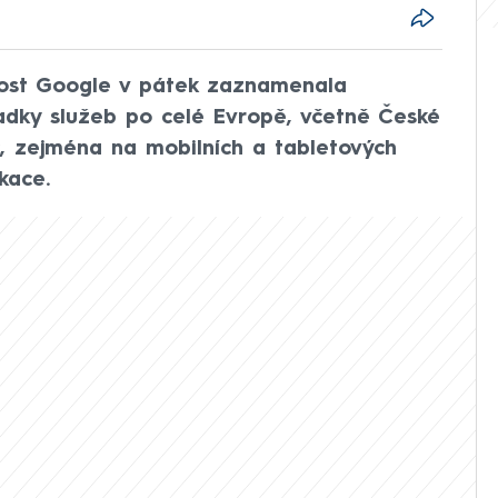
nost Google v pátek zaznamenala
padky služeb po celé Evropě, včetně České
č, zejména na mobilních a tabletových
kace.