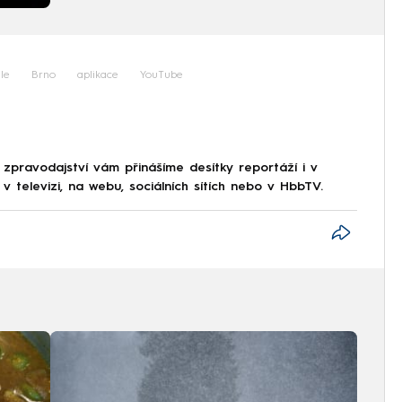
le
Brno
aplikace
YouTube
 zpravodajství vám přinášíme desítky reportáží i v
 televizi, na webu, sociálních sítích nebo v HbbTV.