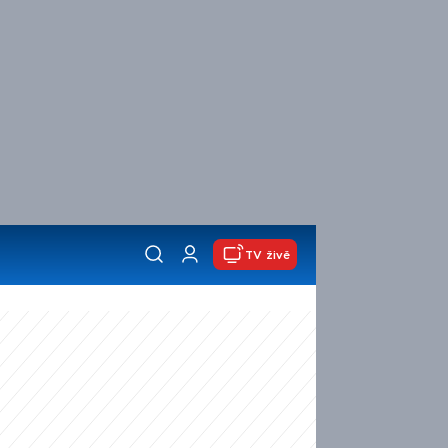
TV živě