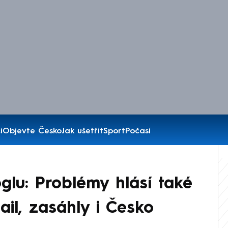
í
Objevte Česko
Jak ušetřit
Sport
Počasí
lu: Problémy hlásí také
l, zasáhly i Česko