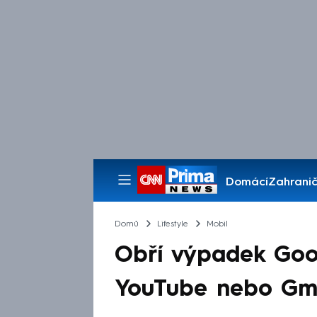
Domácí
Zahranič
Pořady
Domů
Lifestyle
Mobil
Obří výpadek Goog
YouTube nebo Gmai