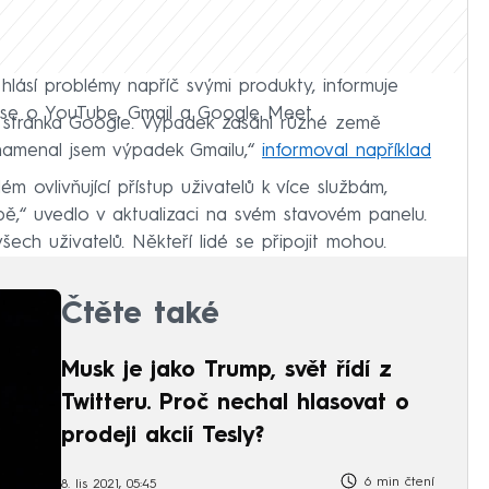
lásí problémy napříč svými produkty, informuje
 se o YouTube, Gmail a Google Meet.
 stránka Google. Výpadek zasáhl různé země
znamenal jsem výpadek Gmailu,“
informoval například
 ovlivňující přístup uživatelů k více službám,
ě,“ uvedlo v aktualizaci na svém stavovém panelu.
ech uživatelů. Někteří lidé se připojit mohou.
Čtěte také
Musk je jako Trump, svět řídí z
Twitteru. Proč nechal hlasovat o
prodeji akcií Tesly?
6 min čtení
8. lis 2021, 05:45