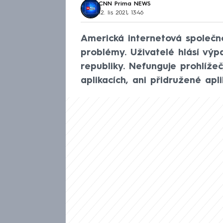
CNN Prima NEWS
12. lis 2021, 13:46
Americká internetová společ
problémy. Uživatelé hlásí vý
republiky. Nefunguje prohlíže
aplikacích, ani přidružené apli