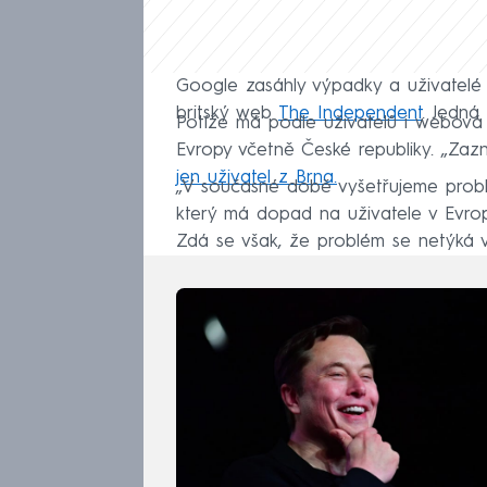
Google zasáhly výpadky a uživatelé h
britský web
The Independent
. Jedná
Potíže má podle uživatelů i webová
Evropy včetně České republiky. „Za
jen uživatel z Brna.
„V současné době vyšetřujeme problém
který má dopad na uživatele v Evrop
Zdá se však, že problém se netýká vš