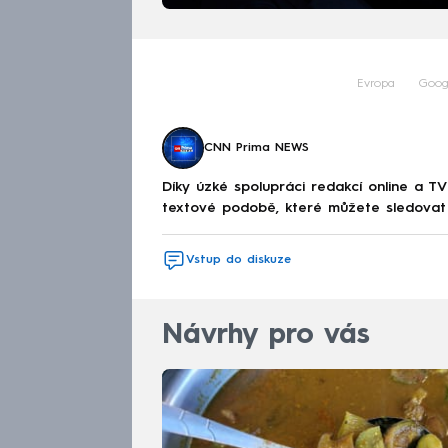
Evropa
Goog
CNN Prima NEWS
Díky úzké spolupráci redakcí online a TV
textové podobě, které můžete sledovat v
Vstup do diskuze
Návrhy pro vás