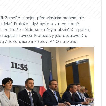
i: Zameťte si nejen před vlastním prahem, ale
infekcí. Protože když byste u vás ve straně
en za to, že někdo se s někým obviněným potkal,
 rozpustit rovnou. Protože vy jste obžalovaný a
ávají,“ řekla směrem k šéfovi ANO na plénu