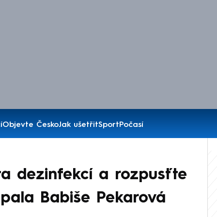
í
Objevte Česko
Jak ušetřit
Sport
Počasí
ta dezinfekcí a rozpusťte
epala Babiše Pekarová