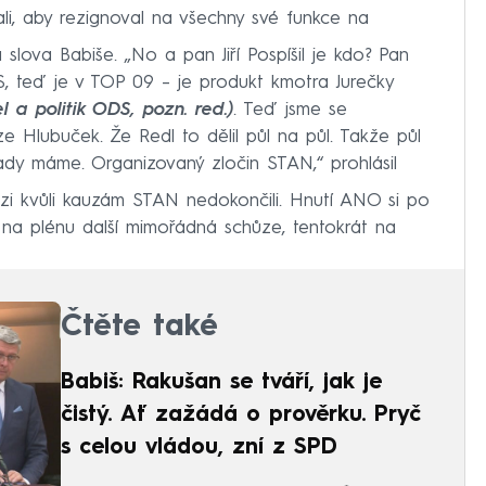
ali, aby rezignoval na všechny své funkce na
lova Babiše. „No a pan Jiří Pospíšil je kdo? Pan
DS, teď je v TOP 09 – je produkt kmotra Jurečky
 a politik ODS, pozn. red.)
. Teď jsme se
uze Hlubuček. Že Redl to dělil půl na půl. Takže půl
ady máme. Organizovaný zločin STAN,“ prohlásil
zi kvůli kauzám STAN nedokončili. Hnutí ANO si po
 na plénu další mimořádná schůze, tentokrát na
Čtěte také
Babiš: Rakušan se tváří, jak je
čistý. Ať zažádá o prověrku. Pryč
s celou vládou, zní z SPD