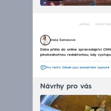
politika
Andrej Bab
Dáša Šamanová
Dáša přišla do online zpravodajství CNN
plnohodnotnou redaktorkou, kdy vystupuj
Pro tento článek jsou komentáře vypnuté
Návrhy pro vás