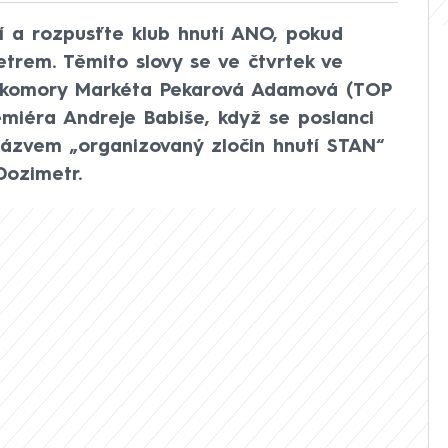
í a rozpusťte klub hnutí ANO, pokud
trem. Těmito slovy se ve čtvrtek ve
í komory Markéta Pekarová Adamová (TOP
iéra Andreje Babiše, když se poslanci
názvem „organizovaný zločin hnutí STAN“
Dozimetr.