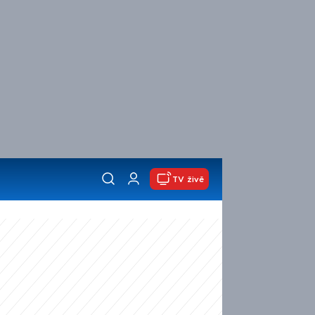
TV živě