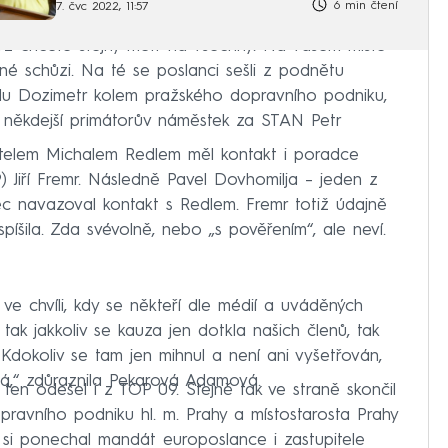
6 min čtení
7. čvc 2022, 11:57
yž chcete stejný metr na všechny. Na vašem místě
né schůzi. Na té se poslanci sešli z podnětu
adu Dozimetr kolem pražského dopravního podniku,
í i někdejší primátorův náměstek za STAN Petr
telem Michalem Redlem měl kontakt i poradce
) Jiří Fremr. Následně Pavel Dovhomilja – jeden z
ec navazoval kontakt s Redlem. Fremr totiž údajně
šila. Zda svévolně, nebo „s pověřením“, ale neví.
ve chvíli, kdy se někteří dle médií a uváděných
 tak jakkoliv se kauza jen dotkla našich členů, tak
Kdokoliv se tam jen mihnul a není ani vyšetřován,
koná,“ zdůraznila Pekarová Adamová.
, ten odešel i z TOP 09. Stejně tak ve straně skončil
pravního podniku hl. m. Prahy a místostarosta Prahy
tak si ponechal mandát europoslance i zastupitele