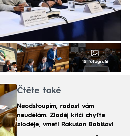
15 fotografií
Čtěte také
Neodstoupím, radost vám
neudělám. Zloděj křičí chyťte
zloděje, vmetl Rakušan Babišovi