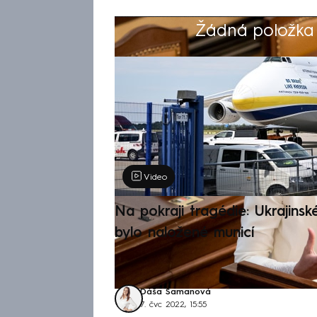
Žádná položka z
Výběr redakce
Video
Na pokraji tragédie: Ukrajinsk
bylo naložené municí
Dáša Šamanová
7. čvc 2022, 15:55