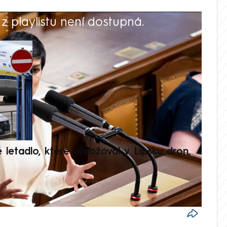
 playlistu není dostupná.
V
é letadlo, které ohrožoval v Lipsku dron,
Přilá
polit