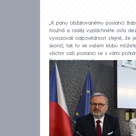
„K panu obžalovanému poslanci Babiš
možná si raději vypláchněte ústa dez
vyvozovali odpovědnost stejně, že j
skončí, tak to ve vašem klubu můžete
všichni vaši poslanci se s vámi potk
Pekarová Adamová.