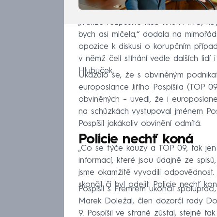
„Takže rozpusťte klub hnutí ANO, kd
bych asi mlčela,“ dodala na mimořád
opozice k diskusi o korupčním příp
v němž čelí stíhání vedle dalších lid
Hlubuček.
Ukázalo se, že s obviněným podnika
europoslance Jiřího Pospíšila (TOP 09
obviněných – uvedl, že i europoslan
na schůzkách vystupoval jménem Pospí
Pospíšil jakákoliv obvinění odmítá.
Policie nechť koná
„Co se týče kauzy a TOP 09, tak jen 
informací, které jsou údajně ze spisů,
jsme okamžitě vyvodili odpovědnost. 
skončil či byl odejit. Policie nechť 
Pospíšil s Fremrem ukončil spolupráci
Marek Doležal, člen dozorčí rady Do
9. Pospíšil ve straně zůstal, stejně 