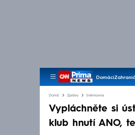
Domácí
Zahranič
Pořady
Domů
Zprávy
Sněmovna
Vypláchněte si ús
klub hnutí ANO, t