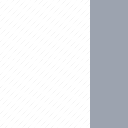
ideo
kat migranty do Česka? Sami by odešli, tvrdí exp
ické sebevraždě