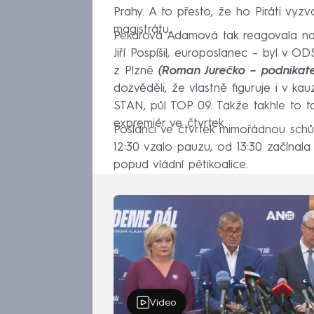
Prahy. A to přesto, že ho Piráti vyzv
magistrátu.
Pekarová Adamová tak reagovala na s
Jiří Pospíšil, europoslanec – byl v O
z Plzně
(Roman Jurečko – podnikatel
dozvěděli, že vlastně figuruje i v ka
STAN, půl TOP 09. Takže takhle to t
expremiér ve čtvrtek.
Poslanci ve čtvrtek mimořádnou schů
12:30 vzalo pauzu, od 13:30 začínala
popud vládní pětikoalice.
Video