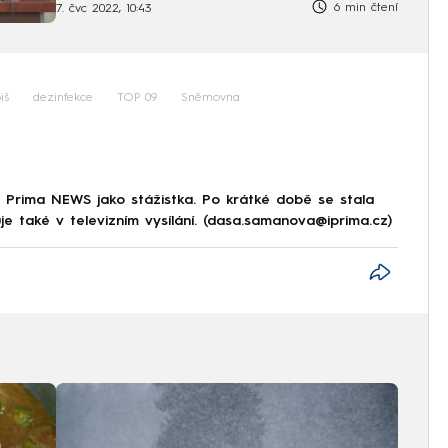
6 min čtení
7. čvc 2022, 10:43
iš
dezinfekce
TOP 09
Sněmovna
 Prima NEWS jako stážistka. Po krátké době se stala
e také v televizním vysílání. (dasa.samanova@iprima.cz)