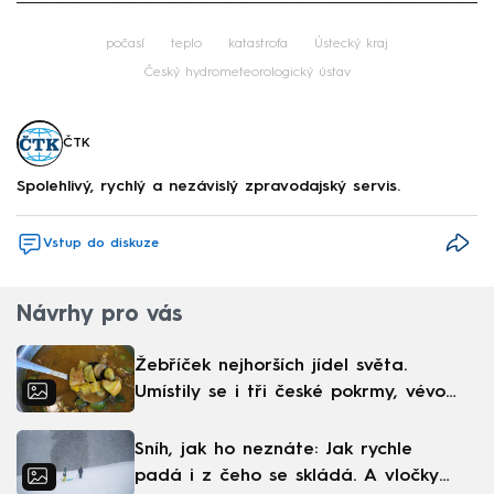
Failed to fetch
počasí
teplo
katastrofa
Ústecký kraj
Český hydrometeorologický ústav
ČTK
Spolehlivý, rychlý a nezávislý zpravodajský servis.
Vstup do diskuze
Návrhy pro vás
Žebříček nejhorších jídel světa.
Umístily se i tři české pokrmy, vévodí
skandinávská kuchyně
Sníh, jak ho neznáte: Jak rychle
padá i z čeho se skládá. A vločky