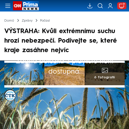
Domů
Zprávy
Počasí
VÝSTRAHA: Kvůli extrémnímu suchu
hrozí nebezpečí. Podívejte se, které
kraje zasáhne nejvíc
Žádná položka z playlistu není
dostupná.
6 fotografií
ČTK
2. kvě 2026, 11:46
Kvůli dlouhodobému suchu a současnému
teplu hrozí zejména v pásu od Ústeckého