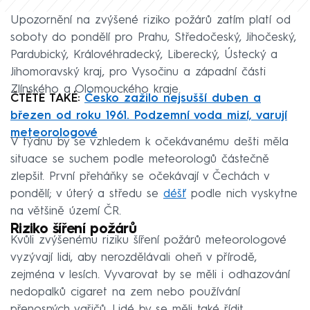
Upozornění na zvýšené riziko požárů zatím platí od
soboty do pondělí pro Prahu, Středočeský, Jihočeský,
Pardubický, Královéhradecký, Liberecký, Ústecký a
Jihomoravský kraj, pro Vysočinu a západní části
Zlínského a Olomouckého kraje.
ČTĚTE TAKÉ:
Česko zažilo nejsušší duben a
březen od roku 1961. Podzemní voda mizí, varují
meteorologové
V týdnu by se vzhledem k očekávanému dešti měla
situace se suchem podle meteorologů částečně
zlepšit. První přeháňky se očekávají v Čechách v
pondělí; v úterý a středu se
déšť
podle nich vyskytne
na většině území ČR.
Riziko šíření požárů
Kvůli zvýšenému riziku šíření požárů meteorologové
vyzývají lidi, aby nerozdělávali oheň v přírodě,
zejména v lesích. Vyvarovat by se měli i odhazování
nedopalků cigaret na zem nebo používání
přenosných vařičů. Lidé by se měli také řídit