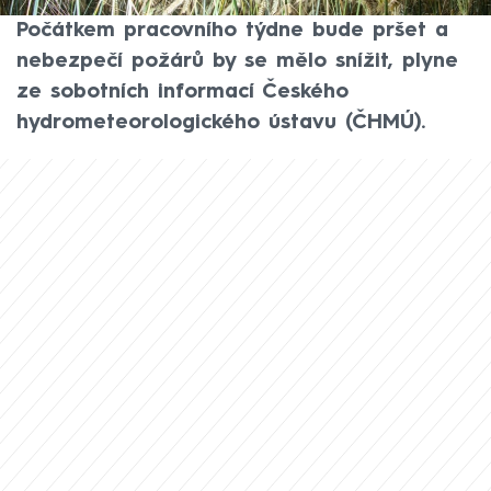
kraje po jižní Moravu vznik a šíření požárů.
Počátkem pracovního týdne bude pršet a
nebezpečí požárů by se mělo snížit, plyne
ze sobotních informací Českého
hydrometeorologického ústavu (ČHMÚ).