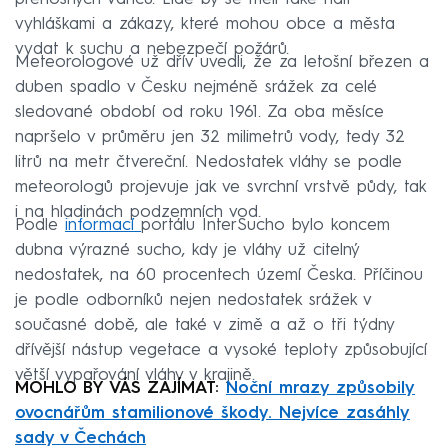
vyhláškami a zákazy, které mohou obce a města
vydat k suchu a nebezpečí požárů.
Meteorologové už dřív uvedli, že za letošní březen a
duben spadlo v Česku nejméně srážek za celé
sledované období od roku 1961. Za oba měsíce
napršelo v průměru jen 32 milimetrů vody, tedy 32
litrů na metr čtvereční. Nedostatek vláhy se podle
meteorologů projevuje jak ve svrchní vrstvě půdy, tak
i na hladinách podzemních vod.
Podle
informací
portálu InterSucho bylo koncem
dubna výrazné sucho, kdy je vláhy už citelný
nedostatek, na 60 procentech území Česka. Příčinou
je podle odborníků nejen nedostatek srážek v
současné době, ale také v zimě a až o tři týdny
dřívější nástup vegetace a vysoké teploty způsobující
větší vypařování vláhy v krajině.
MOHLO BY VÁS ZAJÍMAT:
Noční mrazy způsobily
ovocnářům stamilionové škody. Nejvíce zasáhly
sady v Čechách