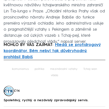
květnovou návštěvu tchajwanského ministra zahraničí
Lin Ťia-lunga v Praze. „Oficiální rétorika Prahy však od
prosincového návratu Andreje Babiše do funkce
premiéra výrazně ochladla. Jeho administrativa usiluje
o pragmatičtější vztahy s Pekingem a záměrně se
distancuje od úzkých vazeb s Tchaj-pejí, které
prosazovaly předchozí vlády,“ napsal server.
MOHLO BY VÁS ZAJÍMAT:
Hledá se protidrogový
koordinátor. Bém nebyl tak důvěryhodný,
prohlásil Babiš
Failed to fetch
komunismus
politika
mezinárodní vztahy
Tchaj-wan
vláda
ČTK
Spolehlivý, rychlý a nezávislý zpravodajský servis.