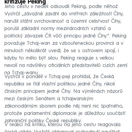
kritizuje Peking
Jeho cestu v neděli odsoudil Peking, podle něhož
Vystrčil „závažně zasáhl do vnitřních záležitostí Číny,
narušil státní svrchovanost a územní celistvost Číny,
porušil základní normy mezinárodních vztahů a
politický závazek ČR vůči principu jedné Číny“. Peking
považuje Tchaj-wan za vzbouřeneckou provincii a v
minulosti několikrát uvedl, že se s ostrovem spojí, i
kdyby to mělo být silou. Peking reaguje s velkou
nevolí na návštěvy oficiálních představitelů cizích zemí
na Tchaj-wanu.
Vystrčil v pondělí v Tchaj-peji prohlásil, že Česká
republika se řídí vlastní politikou jedné Číny, nikoli
čínským principem jedné Číny. Na výměnách názorů
mezi českým Senátem a tchajwanským
zákonodárným sborem podle něj není nic špatného,
protože parlamentní diplomacie je důležitou součástí
zahraniční politiky České republiky.
V reakci na kritiku, kterou na jeho cestu reagovala