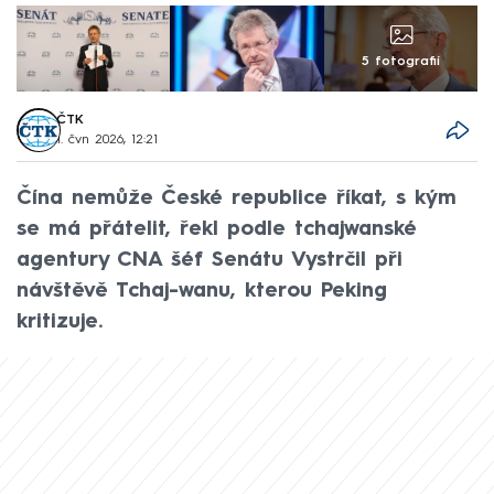
5 fotografií
ČTK
1. čvn 2026, 12:21
Čína nemůže České republice říkat, s kým
se má přátelit, řekl podle tchajwanské
agentury CNA šéf Senátu Vystrčil při
návštěvě Tchaj-wanu, kterou Peking
kritizuje.