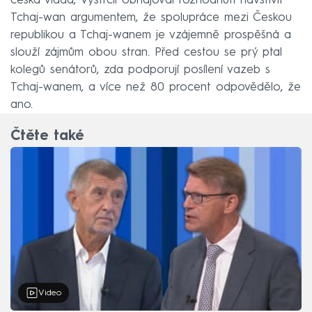
česká vláda, Vystrčil obhajoval rozhodnutí navštívit
Tchaj-wan argumentem, že spolupráce mezi Českou
republikou a Tchaj-wanem je vzájemně prospěšná a
slouží zájmům obou stran. Před cestou se prý ptal
kolegů senátorů, zda podporují posílení vazeb s
Tchaj-wanem, a více než 80 procent odpovědělo, že
ano.
Čtěte také
Video