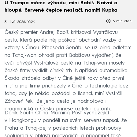
U Trumpa máme výhodu, míní Babiš. Naivní a
hloupé, červené čepice nestačí, namítl Kupka
6 min čtení
31. kvě 2026, 10:24
Český premiér Andrej Babiš kritizoval Vystrčilovu
cestu, která podle něj poškodí obchodní vazby a
vztahy s Čínou. Předseda Senátu se už před odletem
na Tchaj-wan ohradil proti Babišovu vyjádření, že
kvůli dřívější Vystrčilově cestě na Tchaj-wan musely
české firmy vyklidit čínský trh. Například automobilka
Škoda ztrácela odbyt v Číně ještě roky před první
misí a jiné firmy přicházely v Číně o technologie bez
toho, aby je někdo požádal o licenci, míní Vystrčil.
Zároveň řekl, že jeho cesta je hodnotová i
pragmatická a Česku přinese užitek i autoritu.
Deník South China Morning Post vycházející
v Hongkongu v pondělí na svém serveru napsal, že
Praha a Tchaj-pej v posledních letech prohloubily
spolupráci v oblasti polovodičů, a připomněl také