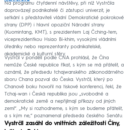
Na programu čtyřdenní návštěvy, při níž Vystrčila
doprovázejí podnikatelé či zástupci univerzit, je
setkání s představiteli vládní Demokratické pokrokové
strany (DPP) i hlavní opoziční Národní strany
(Kuomintang, KMT), s prezidentem Laj Čching-tem,
viceprezidentkou Hsiao Bi-khim, vysokými vládními
úředníky nebo reprezentanty podnikatelské,
akademické a kulturní sféry.
Vystrčil v pondělí podle CNA prohlásil, že Čína
nemůže České republice říkat, s kým se má přátelit, a
oznámil, že předsedu tchajwanského zákonodárného
sboru Chana pozval do Česka. Vystrčil, který po
Chanově boku hovořil na tiskové konferenci, řekl, že
Tchaj-wan i Česká republika jsou „svobodné a
demokratické země a nepřijímají příkazy od jiných
zemí“. „My si rozhodneme, s kým se budeme přátelit,
a s kým ne,“ poznamenal předseda českého Senátu.
Vystrčil zasáhl do vnitřních záležitostí Číny,