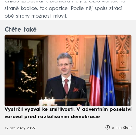
Chybu spolustraník premiéra Fialy z ODS vidí jak na
straně koalice, tak opozice. Podle něj spolu ztrácí
obě strany možnost mluvit.
Čtěte také
Vystrčil vyzval ke smířlivosti. V adventním poselství
varoval před rozkolísáním demokracie
6 min čtení
18. pro 2023, 20:29