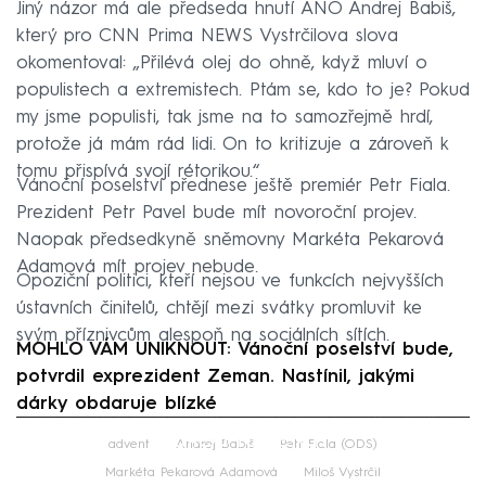
Jiný názor má ale předseda hnutí ANO Andrej Babiš,
který pro CNN Prima NEWS Vystrčilova slova
okomentoval: „Přilévá olej do ohně, když mluví o
populistech a extremistech. Ptám se, kdo to je? Pokud
my jsme populisti, tak jsme na to samozřejmě hrdí,
protože já mám rád lidi. On to kritizuje a zároveň k
tomu přispívá svojí rétorikou.“
Vánoční poselství přednese ještě premiér Petr Fiala.
Prezident Petr Pavel bude mít novoroční projev.
Naopak předsedkyně sněmovny Markéta Pekarová
Adamová mít projev nebude.
Opoziční politici, kteří nejsou ve funkcích nejvyšších
ústavních činitelů, chtějí mezi svátky promluvit ke
svým příznivcům alespoň na sociálních sítích.
MOHLO VÁM UNIKNOUT: Vánoční poselství bude,
potvrdil exprezident Zeman. Nastínil, jakými
dárky obdaruje blízké
Failed to fetch
advent
Andrej Babiš
Petr Fiala (ODS)
Markéta Pekarová Adamová
Miloš Vystrčil