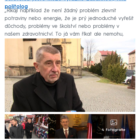
politolog
„Říkají například že není žádný problém zlevnit
potraviny nebo energie, že je prý jednoduché vyřešit
důchody, problémy ve školství nebo problémy v
našem zdravotnictví. To já vám říkat ale nemohu,
nebudu vám lhát,“ sdělil v poselství Vystrčil.
4 fotografie