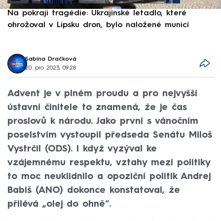
Na pokraji tragédie: Ukrajinské letadlo, které
P
ohrožoval v Lipsku dron, bylo naložené municí
e
Sabina Dračková
20. pro 2023, 09:28
Advent je v plném proudu a pro nejvyšší
ústavní činitele to znamená, že je čas
proslovů k národu. Jako první s vánočním
poselstvím vystoupil předseda Senátu Miloš
Vystrčil (ODS). I když vyzýval ke
vzájemnému respektu, vztahy mezi politiky
to moc neuklidnilo a opoziční politik Andrej
Babiš (ANO) dokonce konstatoval, že
přilévá „olej do ohně“.