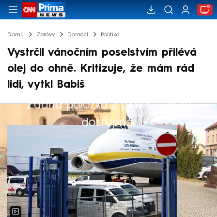
Domů
Zprávy
Domácí
Politika
Vystrčil vánočním poselstvím přilévá
olej do ohně. Kritizuje, že mám rád
lidi, vytkl Babiš
Žádná položka z playlistu není
Výběr redakce
dostupná.