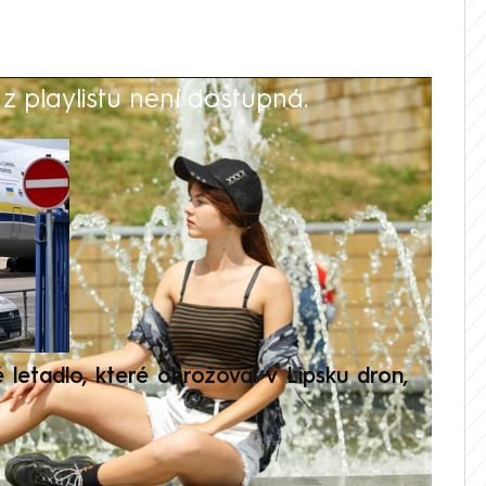
 playlistu není dostupná.
V
é letadlo, které ohrožoval v Lipsku dron,
Přilá
polit