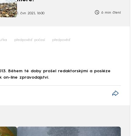
6 min čtení
1. čvn 2021, 16:00
uřka
předpověď počasí
předpověď
013. Během té doby prošel redaktorskými a posléze
k on-line zpravodajství.