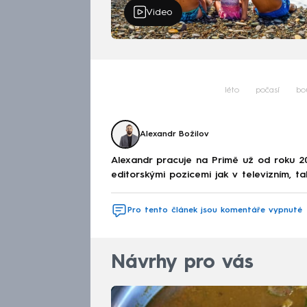
Video
léto
počasí
bo
Alexandr Božilov
Alexandr pracuje na Primě už od roku 2
editorskými pozicemi jak v televizním, ta
Pro tento článek jsou komentáře vypnuté
Návrhy pro vás