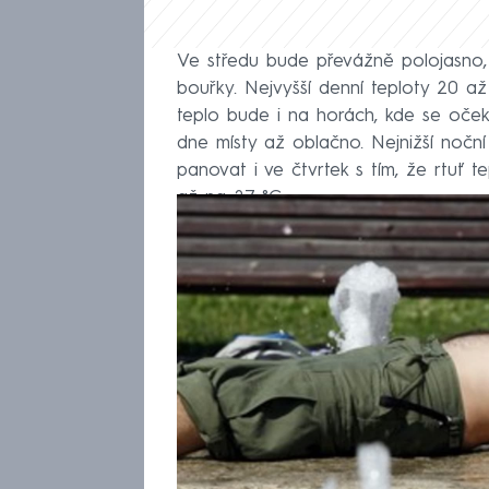
Ve středu bude převážně polojasno,
bouřky. Nejvyšší denní teploty 20 a
teplo bude i na horách, kde se oče
dne místy až oblačno. Nejnižší nočn
panovat i ve čtvrtek s tím, že rtuť
až na 27 °C.