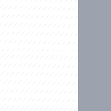
ideo
kat migranty do Česka? Sami by odešli, tvrdí exp
ické sebevraždě