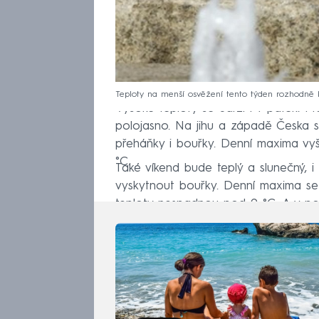
Teploty na menší osvěžení tento týden rozhodně
Vysoké teploty se udrží i v pátek. 
polojasno. Na jihu a západě Česka 
přeháňky i bouřky. Denní maxima vyš
°C.
Také víkend bude teplý a slunečný, 
vyskytnout bouřky. Denní maxima se
teploty nespadnou pod 9 °C. A v pod