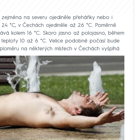
 zejména na severu ojediněle přeháňky nebo i
ž 24 °C, v Čechách ojediněle až 26 °C. Poměrně
kává kolem 16 °C. Skoro jasno až polojasno, během
í teploty 10 až 6 °C. Velice podobné počasí bude
 teploměru na některých místech v Čechách vyšplhá