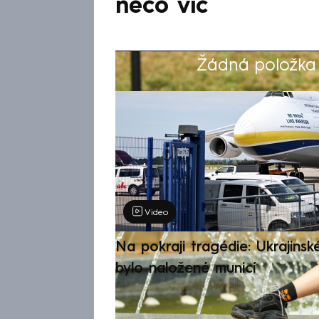
něco víc
Žádná položka z
Výběr redakce
Video
Na pokraji tragédie: Ukrajinsk
bylo naložené municí