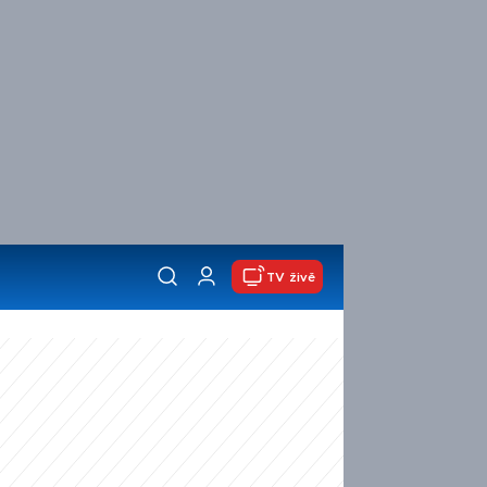
TV živě