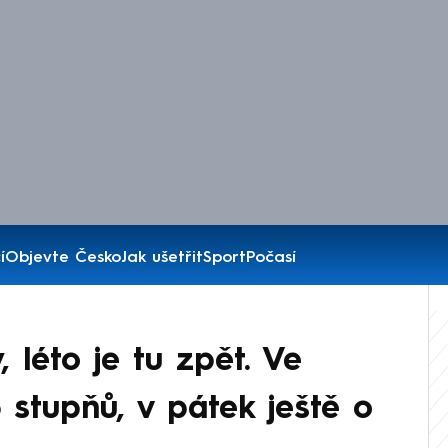
í
Objevte Česko
Jak ušetřit
Sport
Počasí
 léto je tu zpět. Ve
 stupňů, v pátek ještě o