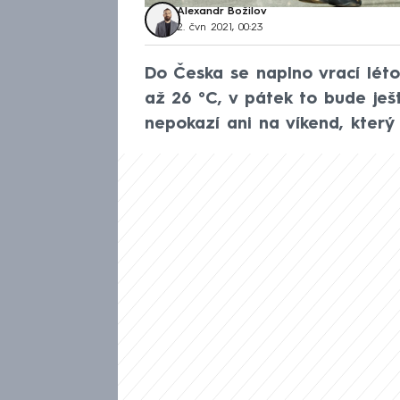
Alexandr Božilov
2. čvn 2021, 00:23
Do Česka se naplno vrací léto
až 26 °C, v pátek to bude ješ
nepokazí ani na víkend, který