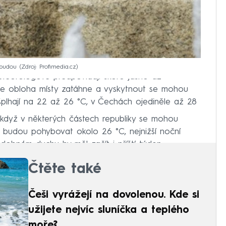
 budou
Zdroj: Profimedia.cz
Meteorologové předpovídají skoro jasno až
se obloha místy zatáhne a vyskytnout se mohou
plhají na 22 až 26 °C, v Čechách ojediněle až 28
i když v některých částech republiky se mohou
 budou pohybovat okolo 26 °C, nejnižší noční
obném duchu by měl začít i příští týden.
Čtěte také
Češi vyrážejí na dovolenou. Kde si
užijete nejvíc sluníčka a teplého
moře?