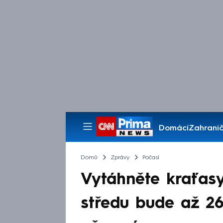
Domácí
Zahranič
Pořady
Domů
Zprávy
Počasí
Vytáhněte kraťasy,
středu bude až 26