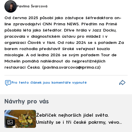
Pavlína Švarcová
Od června 2025 působí jako zástupce šéfredaktora on-
line zpravodajství CNN Prima NEWS. Předtím na Primě
působila léta jako šéfeditor. Dříve hrála v Jazz Docku,
pracovala v diagnostickém ústavu pro mládež i v
organizaci Člověk v tísni. Od roku 2024 se s pořadem Za
barem rozhodla představit široké veřejnost kouzlo
mixologie. A od ledna 2026 se svým pořadem Tour de
Michelin pomáhá nahlédnout do nejprestižnějších
restaurací Česka. (pavlina.svarcova@iprima.cz)
Pro tento článek jsou komentáře vypnuté
Návrhy pro vás
Žebříček nejhorších jídel světa.
Umístily se i tři české pokrmy, vévodí
skandinávská kuchyně