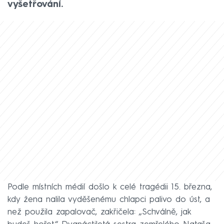
vyšetřování.
Podle místních médií došlo k celé tragédii 15. března,
kdy žena nalila vyděšenému chlapci palivo do úst, a
než použila zapalovač, zakřičela: „Schválně, jak