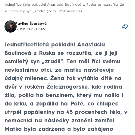
Jednatřicetiletá pokladní Anastasia Baulinová z Ruska se rozzuřila, že ji
její osmiletý syn „zradil“.
Zdroj: Profimedia.cz
Pavlína Švarcová
19. bře 2021, 03:46
Jednatřicetiletá pokladní Anastasia
Baulinová z Ruska se rozzuřila, že ji její
osmiletý syn „zradil“. Ten měl říci svému
nevlastnímu otci, že matku navštěvuje
údajný milenec. Žena tak vytáhla dítě na
dvůr v ruském Železnogorsku, kde rodina
žila, polila ho benzinem, který mu nalila i
do krku, a zapálila ho. Poté, co chlapec
utrpěl popáleniny na 45 procentech těla, v
nemocnici na následky zranění zemřel.
Matka byla zadržena a bylo zahájeno