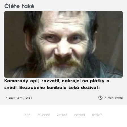
Čtěte také
Kamarády opil, rozvařil, nakrájel na plátky a
snědl. Bezzubého kanibala čeká doživotí
6 min čtení
13. úno 2021, 18:41
dítě
milenec
vražda
nevěra
benzín