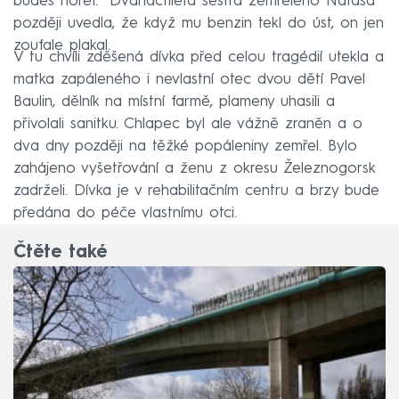
budeš hořet.“ Dvanáctiletá sestra zemřelého Nataša
později uvedla, že když mu benzin tekl do úst, on jen
zoufale plakal.
V tu chvíli zděšená dívka před celou tragédií utekla a
matka zapáleného i nevlastní otec dvou dětí Pavel
Baulin, dělník na místní farmě, plameny uhasili a
přivolali sanitku. Chlapec byl ale vážně zraněn a o
dva dny později na těžké popáleniny zemřel. Bylo
zahájeno vyšetřování a ženu z okresu Železnogorsk
zadrželi. Dívka je v rehabilitačním centru a brzy bude
předána do péče vlastnímu otci.
Čtěte také