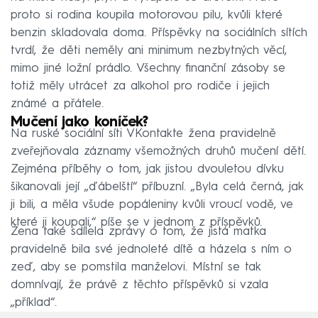
proto si rodina koupila motorovou pilu, kvůli které
benzin skladovala doma. Příspěvky na sociálních sítích
tvrdí, že děti neměly ani minimum nezbytných věcí,
mimo jiné ložní prádlo. Všechny finanční zásoby se
totiž měly utrácet za alkohol pro rodiče i jejich
známé a přátele.
Mučení jako koníček?
Na ruské sociální síti VKontakte žena pravidelně
zveřejňovala záznamy všemožných druhů mučení dětí.
Zejména příběhy o tom, jak jistou dvouletou dívku
šikanovali její „ďábelští“ příbuzní. „Byla celá černá, jak
ji bili, a měla všude popáleniny kvůli vroucí vodě, ve
které ji koupali,“ píše se v jednom z příspěvků.
Žena také sdílela zprávy o tom, že jistá matka
pravidelně bila své jednoleté dítě a házela s ním o
zeď, aby se pomstila manželovi. Místní se tak
domnívají, že právě z těchto příspěvků si vzala
„příklad“.