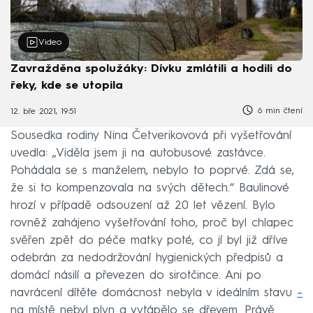
Video
Zavražděna spolužáky: Dívku zmlátili a hodili do
řeky, kde se utopila
6 min čtení
12. bře 2021, 19:51
Sousedka rodiny Nina Četverikovová při vyšetřování
uvedla: „Viděla jsem ji na autobusové zastávce.
Pohádala se s manželem, nebylo to poprvé. Zdá se,
že si to kompenzovala na svých dětech.“ Baulinové
hrozí v případě odsouzení až 20 let vězení. Bylo
rovněž zahájeno vyšetřování toho, proč byl chlapec
svěřen zpět do péče matky poté, co jí byl již dříve
odebrán za nedodržování hygienických předpisů a
domácí násilí a převezen do sirotčince. Ani po
navrácení dítěte domácnost nebyla v ideálním stavu
–
na místě nebyl plyn a vytápělo se dřevem. Právě