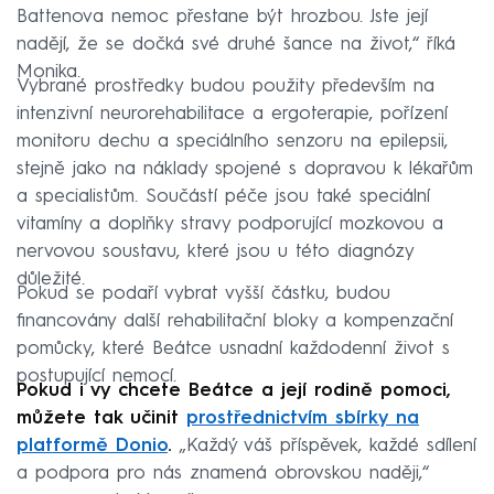
Battenova nemoc přestane být hrozbou. Jste její
nadějí, že se dočká své druhé šance na život,“ říká
Monika.
Vybrané prostředky budou použity především na
intenzivní neurorehabilitace a ergoterapie, pořízení
monitoru dechu a speciálního senzoru na epilepsii,
stejně jako na náklady spojené s dopravou k lékařům
a specialistům. Součástí péče jsou také speciální
vitamíny a doplňky stravy podporující mozkovou a
nervovou soustavu, které jsou u této diagnózy
důležité.
Pokud se podaří vybrat vyšší částku, budou
financovány další rehabilitační bloky a kompenzační
pomůcky, které Beátce usnadní každodenní život s
postupující nemocí.
Pokud i vy chcete Beátce a její rodině pomoci,
můžete tak učinit
prostřednictvím sbírky na
platformě Donio
.
„Každý váš příspěvek, každé sdílení
a podpora pro nás znamená obrovskou naději,“