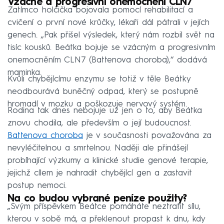
Vzácné a progresivní onemocnění CLN7
Zatímco holčička bojovala pomocí rehabilitací a
cvičení o první nové krůčky, lékaři dál pátrali v jejích
genech. „Pak přišel výsledek, který nám rozbil svět na
tisíc kousků. Beátka bojuje se vzácným a progresivním
onemocněním CLN7 (Battenova choroba),“ dodává
maminka.
Kvůli chybějícímu enzymu se totiž v těle Beátky
neodbourává buněčný odpad, který se postupně
hromadí v mozku a poškozuje nervový systém.
Rodina tak dnes nebojuje už jen o to, aby Beátka
znovu chodila, ale především o její budoucnost.
Battenova choroba
je v současnosti považována za
nevyléčitelnou a smrtelnou. Naději ale přinášejí
probíhající výzkumy a klinické studie genové terapie,
jejichž cílem je nahradit chybějící gen a zastavit
postup nemoci.
Na co budou vybrané peníze použity?
„Svým příspěvkem Beátce pomáháte neztratit sílu,
kterou v sobě má, a překlenout propast k dnu, kdy