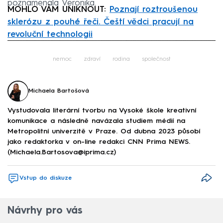
poznamenala Veronika.
MOHLO VÁM UNIKNOUT:
Poznají roztroušenou
sklerózu z pouhé řeči. Čeští vědci pracují na
revoluční technologii
Failed to fetch
nemoc
zdraví
rodina
společnost
Michaela Bartošová
Vystudovala literární tvorbu na Vysoké škole kreativní
komunikace a následně navázala studiem médií na
Metropolitní univerzitě v Praze. Od dubna 2023 působí
jako redaktorka v on-line redakci CNN Prima NEWS.
(Michaela.Bartosova@iprima.cz)
Vstup do diskuze
Návrhy pro vás