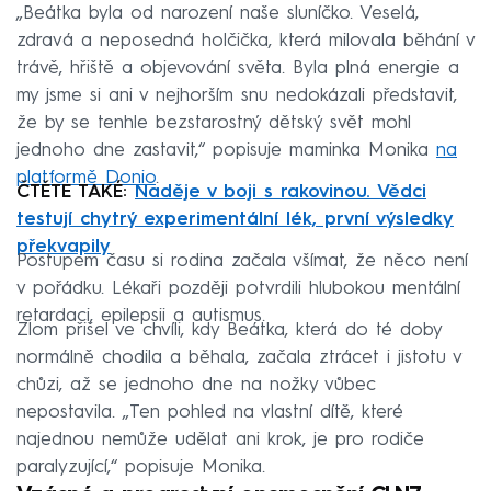
„Beátka byla od narození naše sluníčko. Veselá,
zdravá a neposedná holčička, která milovala běhání v
trávě, hřiště a objevování světa. Byla plná energie a
my jsme si ani v nejhorším snu nedokázali představit,
že by se tenhle bezstarostný dětský svět mohl
jednoho dne zastavit,“ popisuje maminka Monika
na
platformě Donio
.
ČTĚTE TAKÉ:
Naděje v boji s rakovinou. Vědci
testují chytrý experimentální lék, první výsledky
překvapily
Postupem času si rodina začala všímat, že něco není
v pořádku. Lékaři později potvrdili hlubokou mentální
retardaci, epilepsii a autismus.
Zlom přišel ve chvíli, kdy Beátka, která do té doby
normálně chodila a běhala, začala ztrácet i jistotu v
chůzi, až se jednoho dne na nožky vůbec
nepostavila. „Ten pohled na vlastní dítě, které
najednou nemůže udělat ani krok, je pro rodiče
paralyzující,“ popisuje Monika.