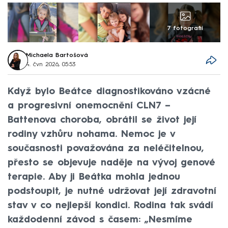
7 fotografií
Michaela Bartošová
4. čvn 2026, 05:53
Když bylo Beátce diagnostikováno vzácné
a progresivní onemocnění CLN7 –
Battenova choroba, obrátil se život její
rodiny vzhůru nohama. Nemoc je v
současnosti považována za neléčitelnou,
přesto se objevuje naděje na vývoj genové
terapie. Aby ji Beátka mohla jednou
podstoupit, je nutné udržovat její zdravotní
stav v co nejlepší kondici. Rodina tak svádí
každodenní závod s časem: „Nesmíme