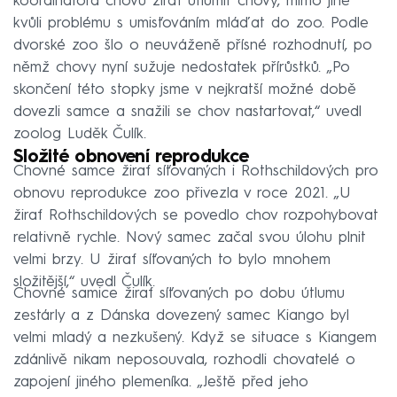
koordinátora chovu žiraf utlumit chovy, mimo jiné
kvůli problému s umisťováním mláďat do zoo. Podle
dvorské zoo šlo o neuváženě přísné rozhodnutí, po
němž chovy nyní sužuje nedostatek přírůstků. „Po
skončení této stopky jsme v nejkratší možné době
dovezli samce a snažili se chov nastartovat,“ uvedl
zoolog Luděk Čulík.
Složité obnovení reprodukce
Chovné samce žiraf síťovaných i Rothschildových pro
obnovu reprodukce zoo přivezla v roce 2021. „U
žiraf Rothschildových se povedlo chov rozpohybovat
relativně rychle. Nový samec začal svou úlohu plnit
velmi brzy. U žiraf síťovaných to bylo mnohem
složitější,“ uvedl Čulík.
Chovné samice žiraf síťovaných po dobu útlumu
zestárly a z Dánska dovezený samec Kiango byl
velmi mladý a nezkušený. Když se situace s Kiangem
zdánlivě nikam neposouvala, rozhodli chovatelé o
zapojení jiného plemeníka. „Ještě před jeho