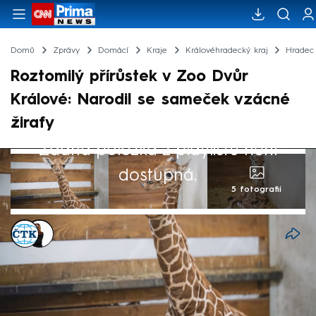
Domů
Zprávy
Domácí
Kraje
Královéhradecký kraj
Hradec
Roztomilý přírůstek v Zoo Dvůr
Králové: Narodil se sameček vzácné
žirafy
Žádná položka z playlistu není
dostupná.
5 fotografií
ČTK
,
Michaela Bartošová
10. úno 2026, 11:39
V Safari Parku Dvůr Králové nad Labem se
po 12 letech narodilo mládě žirafy