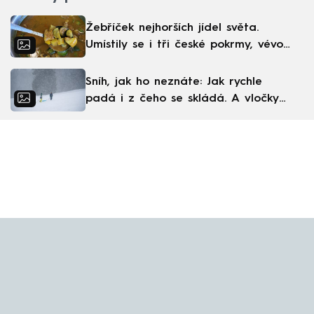
Žebříček nejhorších jídel světa.
Umístily se i tři české pokrmy, vévodí
skandinávská kuchyně
Sníh, jak ho neznáte: Jak rychle
padá i z čeho se skládá. A vločky
nejsou bílé