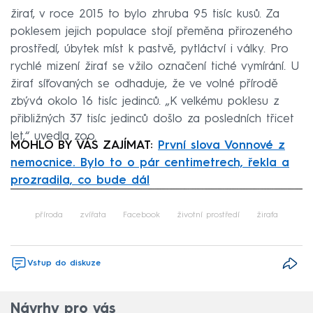
žiraf, v roce 2015 to bylo zhruba 95 tisíc kusů. Za
poklesem jejich populace stojí přeměna přirozeného
prostředí, úbytek míst k pastvě, pytláctví i války. Pro
rychlé mizení žiraf se vžilo označení tiché vymírání. U
žiraf síťovaných se odhaduje, že ve volné přírodě
zbývá okolo 16 tisíc jedinců. „K velkému poklesu z
přibližných 37 tisíc jedinců došlo za posledních třicet
let,“ uvedla zoo.
MOHLO BY VÁS ZAJÍMAT:
První slova Vonnové z
nemocnice. Bylo to o pár centimetrech, řekla a
prozradila, co bude dál
Failed to fetch
příroda
zvířata
Facebook
životní prostředí
žirafa
Vstup do diskuze
Návrhy pro vás