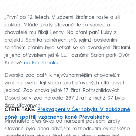
„První po 12 letech. V zázemí žirafince roste a sílí
poklad. Mládě žirafy síťované. Je to samec a
chovatelé mu říkají Lenny. Na přání paní Luisy z
projektu Sanitka splněných snů, jejímž posledním
splněným přáním bylo setkat se se dvorskými žirafami,
je jeho přízviskem ještě Lu,“ oznámil Safari park Dvůr
Králové
na Facebooku
.
Dvorská zoo patří k nejvýznamnějším chovatelům
žiraf na světě. Její stádo žiraf síťovaných čítá devět
jedinců. Zoo chová ještě 17 žiraf Rothschildových.
Dosud se v zoo narodilo 287 žiraf, z nichž 97 bylo
žiraf síťovaných.
ČTĚTE TAKÉ:
Překvapení v Černobylu. V zakázané
zóně spatřili vzácného koně Převalského
Mnohaletá přestávka od narození poslední žirafy
síťované byla dána dřívějším rozhodnutím evropského