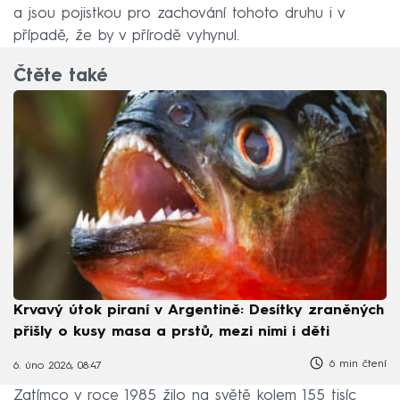
a jsou pojistkou pro zachování tohoto druhu i v
případě, že by v přírodě vyhynul.
Čtěte také
Krvavý útok piraní v Argentině: Desítky zraněných
přišly o kusy masa a prstů, mezi nimi i děti
6 min čtení
6. úno 2026, 08:47
Zatímco v roce 1985 žilo na světě kolem 155 tisíc