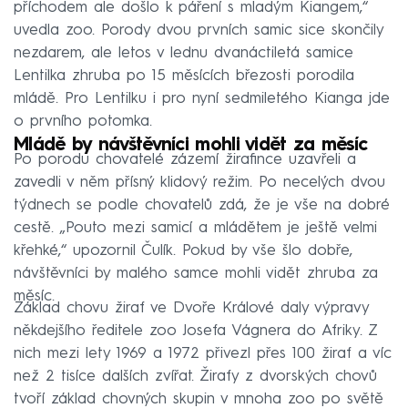
příchodem ale došlo k páření s mladým Kiangem,“
uvedla zoo. Porody dvou prvních samic sice skončily
nezdarem, ale letos v lednu dvanáctiletá samice
Lentilka zhruba po 15 měsících březosti porodila
mládě. Pro Lentilku i pro nyní sedmiletého Kianga jde
o prvního potomka.
Mládě by návštěvníci mohli vidět za měsíc
Po porodu chovatelé zázemí žirafince uzavřeli a
zavedli v něm přísný klidový režim. Po necelých dvou
týdnech se podle chovatelů zdá, že je vše na dobré
cestě. „Pouto mezi samicí a mládětem je ještě velmi
křehké,“ upozornil Čulík. Pokud by vše šlo dobře,
návštěvníci by malého samce mohli vidět zhruba za
měsíc.
Základ chovu žiraf ve Dvoře Králové daly výpravy
někdejšího ředitele zoo Josefa Vágnera do Afriky. Z
nich mezi lety 1969 a 1972 přivezl přes 100 žiraf a víc
než 2 tisíce dalších zvířat. Žirafy z dvorských chovů
tvoří základ chovných skupin v mnoha zoo po světě