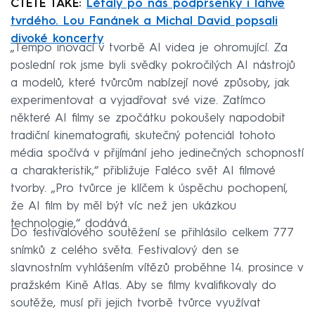
ČTĚTE TAKÉ:
Létaly po nás podprsenky i lahve
tvrdého. Lou Fanánek a Michal David popsali
divoké koncerty
„Tempo inovací v tvorbě AI videa je ohromující. Za
poslední rok jsme byli svědky pokročilých AI nástrojů
a modelů, které tvůrcům nabízejí nové způsoby, jak
experimentovat a vyjadřovat své vize. Zatímco
některé AI filmy se zpočátku pokoušely napodobit
tradiční kinematografii, skutečný potenciál tohoto
média spočívá v přijímání jeho jedinečných schopností
a charakteristik,“ přibližuje Faléco svět AI filmové
tvorby. „Pro tvůrce je klíčem k úspěchu pochopení,
že AI film by měl být víc než jen ukázkou
technologie,“ dodává.
Do festivalového soutěžení se přihlásilo celkem 777
snímků z celého světa. Festivalový den se
slavnostním vyhlášením vítězů proběhne 14. prosince v
pražském Kině Atlas. Aby se filmy kvalifikovaly do
soutěže, musí při jejich tvorbě tvůrce využívat