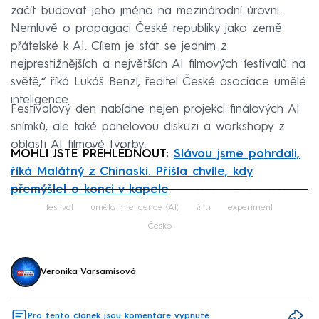
začít budovat jeho jméno na mezinárodní úrovni.
Nemluvě o propagaci České republiky jako země
přátelské k AI. Cílem je stát se jedním z
nejprestižnějších a největších AI filmových festivalů na
světě,“ říká Lukáš Benzl, ředitel České asociace umělé
inteligence.
Festivalový den nabídne nejen projekci finálových AI
snímků, ale také panelovou diskuzi a workshopy z
oblasti AI filmové tvorby.
MOHLI JSTE PŘEHLÉDNOUT:
Slávou jsme pohrdali,
říká Malátný z Chinaski. Přišla chvíle, kdy
přemýšlel o konci v kapele
Failed to fetch
festival
umělá inteligence (AI)
film
experiment
Česko
Veronika Varsamisová
Pro tento článek jsou komentáře vypnuté