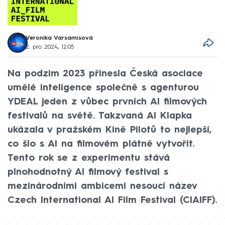
Veronika Varsamisová
2. pro 2024, 12:05
Na podzim 2023 přinesla Česká asociace
umělé inteligence společně s agenturou
YDEAL jeden z vůbec prvních AI filmových
festivalů na světě. Takzvaná AI Klapka
ukázala v pražském Kině Pilotů to nejlepší,
co šlo s AI na filmovém plátně vytvořit.
Tento rok se z experimentu stává
plnohodnotný AI filmový festival s
mezinárodními ambicemi nesoucí název
Czech International AI Film Festival (CIAIFF).