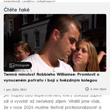
primárně umělou inteligenci.
Čtěte také
13
fotografií
Temná minulost Robbieho Williamse: Promluvil o
vynuceném potratu i boji s hvězdným kolegou
6 min čtení
1. pro 2024, 09:41
„AI Klapka byla experimentem, který dokázal zaplnit
sál a vyvolat až nečekaný zájem. Věděli jsme však,
že v roce 2024 musíme festival profesionalizovat a