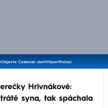
í
Objevte Česko
Jak ušetřit
Sport
Počasí
herečky Hrivnákové:
trátě syna, tak spáchala