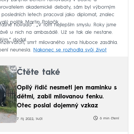
orovatelem akademické debaty, sám byl výborným
posledních letech pracoval jako diplomat, znalec
ý politik Martin Poliačik .
rašné hovado“. „V tom nejlepším smyslu. Roky jsme
a kávě u nich na ambasádě. Už se tak ale nestane.
lým,“ dodal.
onzervatoři, smrt milovaného syna hluboce zasáhla.
pení neunesla.
Nakonec se rozhodla svůj život
Čtěte také
Opilý řidič nesmetl jen maminku s
dětmi, zabil milovanou fenku.
Otec poslal dojemný vzkaz
6 min čtení
7. říj 2022, 14:01
Chorvatsko
sebevražda
Bělehrad