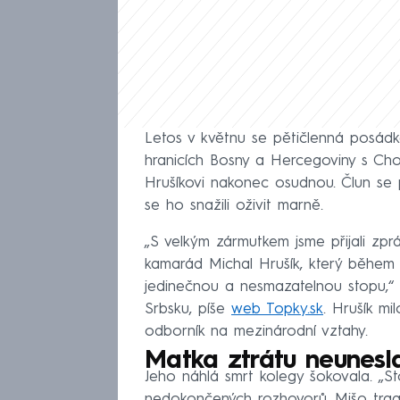
Letos v květnu se pětičlenná posádk
hranicích Bosny a Hercegoviny s Cho
Hrušíkovi nakonec osudnou. Člun se př
se ho snažili oživit marně.
„S velkým zármutkem jsme přijali zpr
kamarád Michal Hrušík, který během
jedinečnou a nesmazatelnou stopu,“ 
Srbsku, píše
web Topky.sk
. Hrušík mi
odborník na mezinárodní vztahy.
Matka ztrátu neunesl
Jeho náhlá smrt kolegy šokovala. „S
nedokončených rozhovorů. Mišo trag