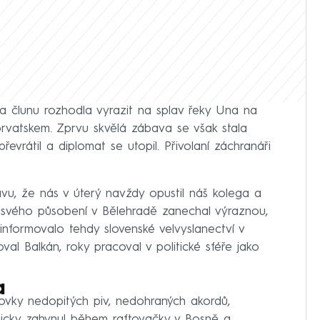
a člunu rozhodla vyrazit na splav řeky Una na
rvatskem. Zprvu skvělá zábava se však stala
evrátil a diplomat se utopil. Přivolaní záchranáři
ávu, že nás v úterý navždy opustil náš kolega a
 svého působení v Bělehradě zanechal výraznou,
informovalo tehdy slovenské velvyslanectví v
loval Balkán, roky pracoval v politické sféře jako
a
tovky nedopitých piv, nedohraných akordů,
icky zahynul během raftovačky v Bosně a