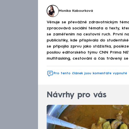
Monika Kabourková
Věnuje se převážně zdravotnickým téma
zpracovává sociální témata a texty, kt
se zaměřením na cestovní ruch. První no
publicistiky, kde přispívala do studen
se připojila zprvu jako stážistka, poslé
posilou editorského týmu CNN Prima NEWS
multitasking, cestování a čas trávený se 
Pro tento článek jsou komentáře vypnuté
Návrhy pro vás