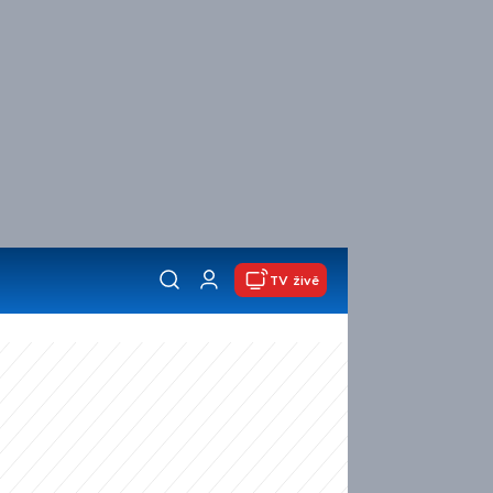
TV živě