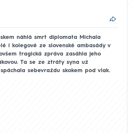
nskem náhlá smrt diplomata Michala
telé i kolegové ze slovenské ambasády v
 ovšem tragická zpráva zasáhla jeho
ákovou. Ta se ze ztráty syna už
 spáchala sebevraždu skokem pod vlak.