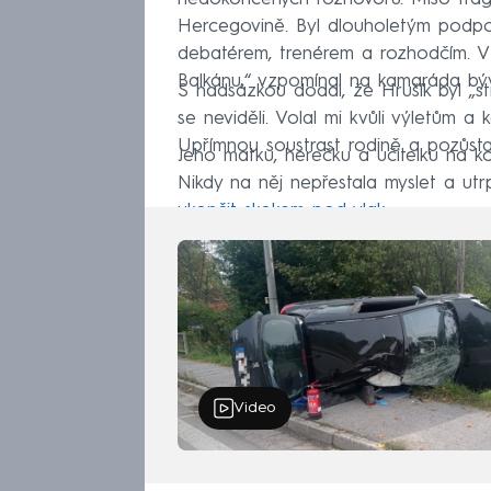
Hercegovině. Byl dlouholetým podp
debatérem, trenérem a rozhodčím. V 
Balkánu,“ vzpomínal na kamaráda býval
S nadsázkou dodal, že Hrušík byl „st
se neviděli. Volal mi kvůli výletům 
Upřímnou soustrast rodině a pozůsta
Jeho matku, herečku a učitelku na k
Nikdy na něj nepřestala myslet a utr
ukončit skokem pod vlak.
Video
smrt
Slovensko