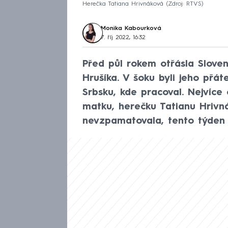
Herečka Tatiana Hrivnáková
Zdroj: RTVS
Monika Kabourková
7. říj 2022, 16:32
Před půl rokem otřásla Slove
Hrušíka. V šoku byli jeho přá
Srbsku, kde pracoval. Nejvíce
matku, herečku Tatianu Hrivn
nevzpamatovala, tento týden