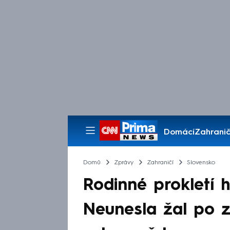
Domácí
Zahranič
Pořady
Domů
Zprávy
Zahraničí
Slovensko
Rodinné prokletí 
Neunesla žal po z