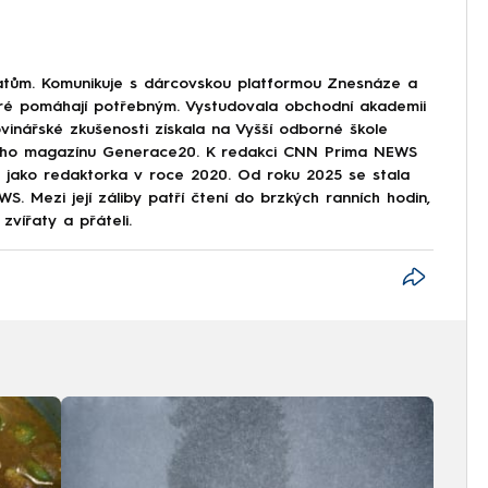
tům. Komunikuje s dárcovskou platformou Znesnáze a
eré pomáhají potřebným. Vystudovala obchodní akademii
vinářské zkušenosti získala na Vyšší odborné škole
tského magazínu Generace20. K redakci CNN Prima NEWS
ze jako redaktorka v roce 2020. Od roku 2025 se stala
. Mezi její záliby patří čtení do brzkých ranních hodin,
zvířaty a přáteli.