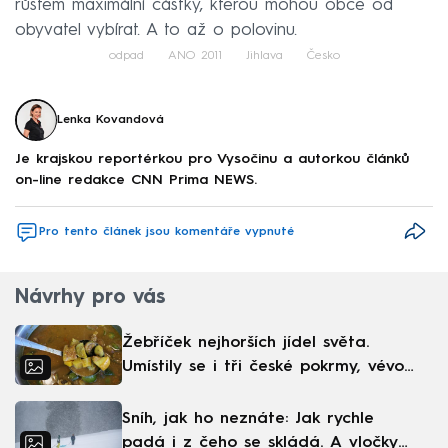
růstem maximální částky, kterou mohou obce od
obyvatel vybírat. A to až o polovinu.
odpad
ANO 2011
Jihlava
Česko
Lenka Kovandová
Je krajskou reportérkou pro Vysočinu a autorkou článků
on-line redakce CNN Prima NEWS.
Pro tento článek jsou komentáře vypnuté
Návrhy pro vás
Žebříček nejhorších jídel světa.
Umístily se i tři české pokrmy, vévodí
skandinávská kuchyně
Sníh, jak ho neznáte: Jak rychle
padá i z čeho se skládá. A vločky