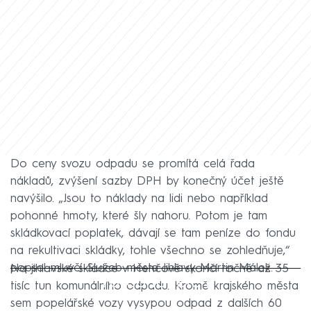
Do ceny svozu odpadu se promítá celá řada
nákladů, zvýšení sazby DPH by konečný účet ještě
navýšilo. „Jsou to náklady na lidi nebo například
pohonné hmoty, které šly nahoru. Potom je tam
skládkovací poplatek, dávají se tam peníze do fondu
na rekultivaci skládky, tohle všechno se zohledňuje,“
popsal mluvčí Služeb města Jihlavy Martin Málek.
Na jihlavské skládce v Henčově skončí ročně až 35
Failed to fetch
tisíc tun komunálního odpadu. Kromě krajského města
sem popelářské vozy vysypou odpad z dalších 60