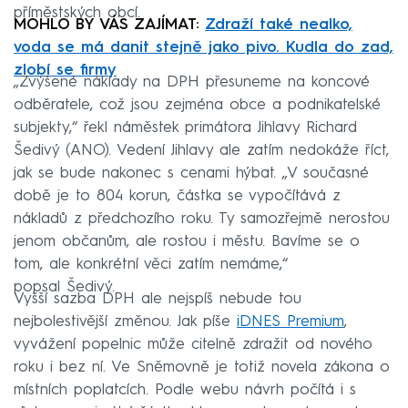
příměstských obcí.
MOHLO BY VÁS ZAJÍMAT:
Zdraží také nealko,
voda se má danit stejně jako pivo. Kudla do zad,
zlobí se firmy
„Zvýšené náklady na DPH přesuneme na koncové
odběratele, což jsou zejména obce a podnikatelské
subjekty,“ řekl náměstek primátora Jihlavy Richard
Šedivý (ANO). Vedení Jihlavy ale zatím nedokáže říct,
jak se bude nakonec s cenami hýbat. „V současné
době je to 804 korun, částka se vypočítává z
nákladů z předchozího roku. Ty samozřejmě nerostou
jenom občanům, ale rostou i městu. Bavíme se o
tom, ale konkrétní věci zatím nemáme,“
popsal Šedivý.
Vyšší sazba DPH ale nejspíš nebude tou
nejbolestivější změnou. Jak píše
iDNES Premium
,
vyvážení popelnic může citelně zdražit od nového
roku i bez ní. Ve Sněmovně je totiž novela zákona o
místních poplatcích. Podle webu návrh počítá i s