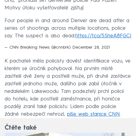
činů,“ prohlásil šéf denverské policie Paul Pazen.
Motivy útoku vyšetřovatelé zjišťují.
Four people in and around Denver are dead after a
series of shootings across multiple locations, police
say. The suspect is also dead.
https://t.co/5SheA8FGCI
— CNN Breaking News (@cnnbrk)
December 28, 2021
K pachateli měla policisty dovést identifikace vozu, ve
kterém se úročník pohyboval. Na prvním místě
zastřelil dvě ženy a postřelil muže, při druhé zastávce
zastřelil jednoho muže, dalšího pak zabil útočník v
nedalekém Lakewoodu. Tam podezřelý prchl policii
do hotelu, kde postřelil zaměstnance, při honičce
později zranil také policistu. Lidem podle policie
žádné nebezpečí nehrozí,
píše web stanice CNN
.
Čtěte také