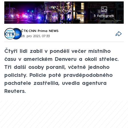
5 fotografií
ČTK
,
CNN Prima NEWS
28. pro 2021, 07:33
Čtyři lidi zabil v pondělí večer místního
času v americkém Denveru a okolí střelec.
Tři další osoby poranil, včetně jednoho
policisty. Policie poté pravděpodobného
pachatele zastřelila, uvedla agentura
Reuters.