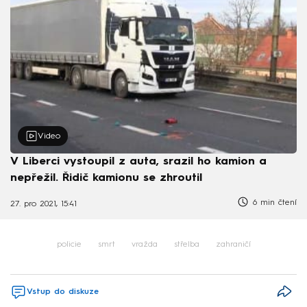
Video
V Liberci vystoupil z auta, srazil ho kamion a
nepřežil. Řidič kamionu se zhroutil
6 min čtení
27. pro 2021, 15:41
policie
smrt
vražda
střelba
zahraničí
Vstup do diskuze