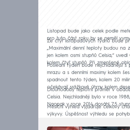
Listopad bude jako celek podle met
pro tuto část roku by se neměl vymy
Ze čtyř listopadových týdnů bude pr
„Maximální denní teploty budou na z
jen kolem osmi stupňů Celsia,“ uve
kolem čtyř stupňů. Při zmenšené obla
Poslední týden bude nejchladnější s
mrazu a s denními maximy kolem šest
spadnout tento týden, kolem 20 mili
očekávají srážkové úhrny kolem deseti
Dlouhodobý teplotní průměr v období
Celsia. Nejchladněji bylo v roce 1988
Naopak v roce 2014 dosáhl 7,5 stupn
Měsíční výhled vyjadřuje celkový ch
výkyvy. Úspěšnost výhledu se pohyb