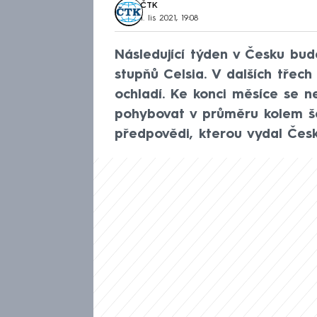
ČTK
1. lis 2021, 19:08
Následující týden v Česku bu
stupňů Celsia. V dalších třec
ochladí. Ke konci měsíce se n
pohybovat v průměru kolem še
předpovědi, kterou vydal Čes