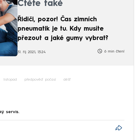
Čtěte také
Řidiči, pozor! Čas zimních
pneumatik je tu. Kdy musíte
přezout a jaké gumy vybrat?
6 min čtení
31. říj 2021, 13:24
listopad
předpověď počasí
déšť
ký servis.