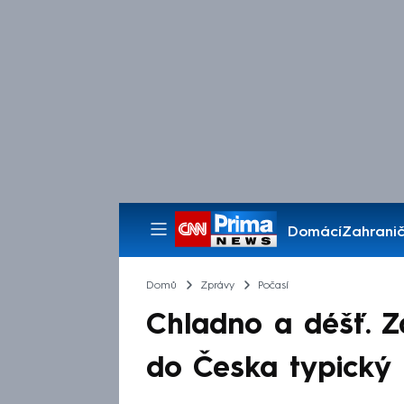
Domácí
Zahranič
Pořady
Domů
Zprávy
Počasí
Chladno a déšť. Z
do Česka typický