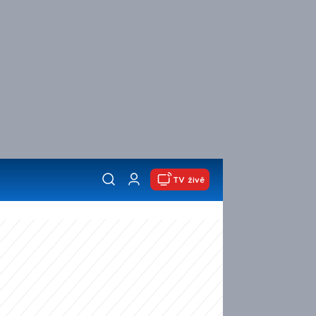
TV živě