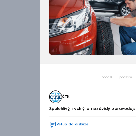
počasí
podzim
ČTK
Spolehlivý, rychlý a nezávislý zpravodajs
Vstup do diskuze