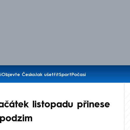
í
Objevte Česko
Jak ušetřit
Sport
Počasí
ačátek listopadu přinese
 podzim