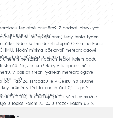
eorologů teplotně průměrný. Z hodnot obvyklých
kat ani množstvím srážek.
avděpodobně nejteplejší první, tedy tento týden.
ačátku týdne kolem deseti stupňů Celsia, na konci
dl ČHMÚ. Noční minima očekávají meteorologové
čnosti ale může v noci i mrznout.
 průměrem nejnižších nočních teplot kolem bodu
i stupňů. Nejvíce srážek by v listopadu mělo
metrů. V dalších třech týdnech meteorologové
 milimetrů.
 od 1. do 28. listopadu je v Česku 4,8 stupně
, kdy průměr v těchto dnech činil 0,1 stupně.
ě Celsia, což je dosud nejvíce.
arakter počasí, nepostihuje proto všechny možné
uje u teplot kolem 75 %, u srážek kolem 65 %.