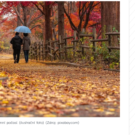
í počasí. (ilustrační foto)
Zdroj: pixabay.com