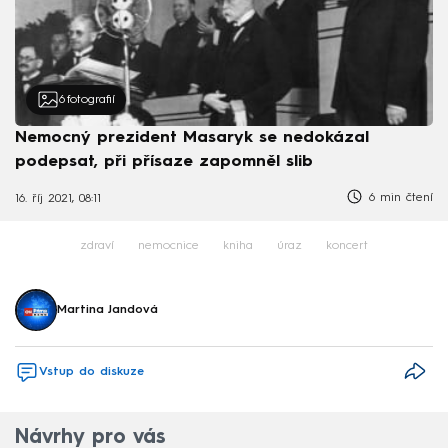
6
fotografií
Nemocný prezident Masaryk se nedokázal
podepsat, při přísaze zapomněl slib
6 min čtení
16. říj 2021, 08:11
zdraví
nemocnice
kniha
úraz
koncert
Martina Jandová
Vstup do diskuze
Návrhy pro vás