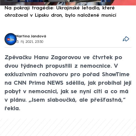
Na pokraji tragédie: Ukrajinské letadlo, které
P
ohrožoval v Lipsku dron, bylo naložené municí
e
Martina Jandová
15. říj 2021, 23:50
Zpěvačku Hanu Zagorovou ve čtvrtek po
dvou týdnech propustili z nemocnice. V
exkluzivním rozhovoru pro pořad ShowTime
na CNN Prima NEWS sdělila, jak probíhal její
pobyt v nemocnici, jak se nyní cítí a co má
v plánu. „Jsem slaboučká, ale přešťastná,“
řekla.