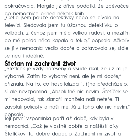
pokračovala. Margita již dříve podotkl, že zpěvačce
do nemocnice přinesl několik knih.
„Četla jsem pouze detektivky nebo se dívala na
televizi. Sledovala jsem tu úžasnou detektivku o
volbách, z čehož jsem měla velkou radost, a mezitím
do mě pořád něco kapalo a teklo,“ popsala. Ačkoliv
se jí v nemocnici vedlo dobře a zotavovala se, stále
se necítí ideálně.
Štefan mi zachránil život
„Štefíček je vždy natěšený a všude říkal, že už mi je
výborně. Zatím to výborný není, ale je mi dobře,“
přiznala. Na to, co hospitalizaci 1. října předcházelo,
si ale nevzpomíná. „Absolutně nic nevím. Štefíček se
mi nedovolal, tak zlanařil manžela naší neteře. Ti
zavolali policisty a našli mě. Já z toho ale nic nevím,“
popsala.
Její první vzpomínka patří až době, kdy byla v
nemocnici. „Což je vlastně dobře a naštěstí díky
Štefíčkovi to dobře dopadlo. Zachránil mi život a