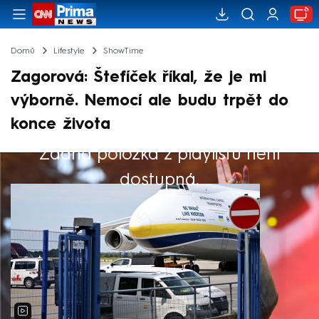
Domů
Lifestyle
ShowTime
Zagorová: Štefíček říkal, že je mi
výborně. Nemocí ale budu trpět do
konce života
Žádná položka z playlistu není
Výběr redakce
dostupná.