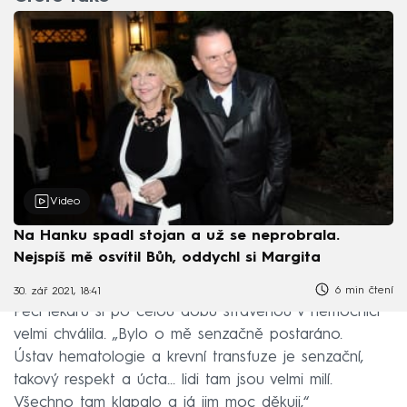
Video
Na Hanku spadl stojan a už se neprobrala.
Nejspíš mě osvítil Bůh, oddychl si Margita
6 min čtení
30. zář 2021, 18:41
Péči lékařů si po celou dobu strávenou v nemocnici
velmi chválila. „Bylo o mě senzačně postaráno.
Ústav hematologie a krevní transfuze je senzační,
takový respekt a úcta... lidi tam jsou velmi milí.
Všechno tam klapalo a já jim moc děkuji,“