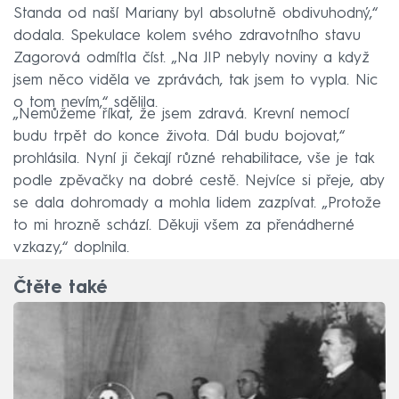
Standa od naší Mariany byl absolutně obdivuhodný,“
dodala. Spekulace kolem svého zdravotního stavu
Zagorová odmítla číst. „Na JIP nebyly noviny a když
jsem něco viděla ve zprávách, tak jsem to vypla. Nic
o tom nevím,“ sdělila.
„Nemůžeme říkat, že jsem zdravá. Krevní nemocí
budu trpět do konce života. Dál budu bojovat,“
prohlásila. Nyní ji čekají různé rehabilitace, vše je tak
podle zpěvačky na dobré cestě. Nejvíce si přeje, aby
se dala dohromady a mohla lidem zazpívat. „Protože
to mi hrozně schází. Děkuji všem za přenádherné
vzkazy,“ doplnila.
Čtěte také