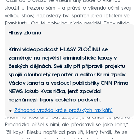
rozdíl od provozu ve všední dny bude o víkendu
sloužit u trezoru sám – a právě o víkendu učinil svoji
velkou show, naposledy byl spatřen před letištěm ve
Frankfurtu. Od té doby ho nikdo neviděl. Tedy nikdo…
Hlasy zločinu
Krimi videopodcast
HLASY ZLOČINU
se
zaměřuje na největší kriminalistické kauzy v
českých dějinách. Své síly při přípravě projektu
spojili dlouholetý reportér a editor Krimi zpráv
Václav Janata a vedoucí publicistiky CNN Prima
NEWS Jakub Kvasnička, jenž zpovídal
nejznámější figury českého podsvětí.
Záhadná vražda krále pražských taxikářů
„Mám na Roatánu loď, zaujala je a chtěli se podívat.
Pětiletý Honzík věřil mámě ze všech nejvíc,
Procházka přišel s nimi, ale představil se jako John,“
zavraždila ho
líčil kdysi Blesku například pan Jiří, který tvrdil, že se