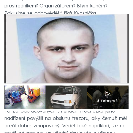
prostředníkem? Organizátorem? Bílým koněm?
Pokusíme se odpovědět,“ říká Kvasnička.
8 fotografií
Po 26 odpracovaných směnách Procházku jeho
nadřízení povýšili na obsluhu trezoru, díky čemuž měl
areál dobře zmapovaný. Věděl také například, že na