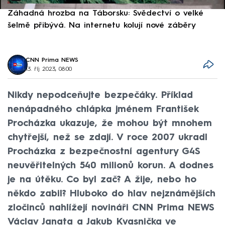
Záhadná hrozba na Táborsku: Svědectví o velké
S
šelmě přibývá. Na internetu kolují nové záběry
d
CNN Prima NEWS
13. říj 2023, 08:00
Nikdy nepodceňujte bezpečáky. Příklad
nenápadného chlápka jménem František
Procházka ukazuje, že mohou být mnohem
chytřejší, než se zdají. V roce 2007 ukradl
Procházka z bezpečnostní agentury G4S
neuvěřitelných 540 milionů korun. A dodnes
je na útěku. Co byl zač? A žije, nebo ho
někdo zabil? Hluboko do hlav nejznámějších
zločinců nahlížejí novináři CNN Prima NEWS
Václav Janata a Jakub Kvasnička ve