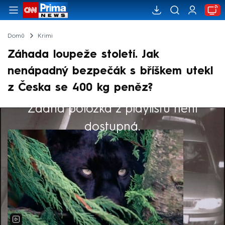
Domů
Krimi
Záhada loupeže století. Jak
nenápadný bezpečák s bříškem utekl
z Česka se 400 kg peněz?
Žádná položka z playlistu není
Výběr redakce
dostupná.