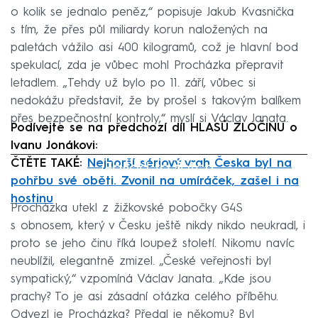
o kolik se jednalo peněz,“ popisuje Jakub Kvasnička
s tím, že přes půl miliardy korun naložených na
paletách vážilo asi 400 kilogramů, což je hlavní bod
spekulací, zda je vůbec mohl Procházka přepravit
letadlem. „Tehdy už bylo po 11. září, vůbec si
nedokážu představit, že by prošel s takovým balíkem
přes bezpečnostní kontroly,“ myslí si Václav Janata.
Podívejte se na předchozí díl HLASŮ ZLOČINU o
Ivanu Jonákovi:
ČTĚTE TAKÉ:
Nejhorší sériový vrah Česka byl na
Failed to fetch
pohřbu své oběti. Zvonil na umíráček, zašel i na
hostinu
Procházka utekl z žižkovské pobočky G4S
s obnosem, který v Česku ještě nikdy nikdo neukradl, i
proto se jeho činu říká loupež století. Nikomu navíc
neublížil, elegantně zmizel. „České veřejnosti byl
sympatický,“ vzpomíná Václav Janata. „Kde jsou
prachy? To je asi zásadní otázka celého příběhu.
Odvezl je Procházka? Předal je někomu? Byl