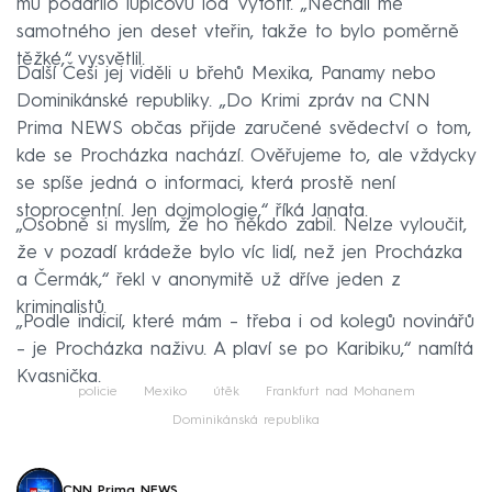
Václav otrávil exmanželce vodku, sváděl to na
mu podařilo lupičovu loď vyfotit. „Nechali mě
metanol
samotného jen deset vteřin, takže to bylo poměrně
těžké,“ vysvětlil.
Střelba v Protivíně: Dva policisté zemřeli, vraždil
Další Češi jej viděli u břehů Mexika, Panamy nebo
manžel
Dominikánské republiky. „Do Krimi zpráv na CNN
Boxer Banongo šokoval Brno, upálil muže
Prima NEWS občas přijde zaručené svědectví o tom,
kde se Procházka nachází. Ověřujeme to, ale vždycky
zaživa v autě
se spíše jedná o informaci, která prostě není
stoprocentní. Jen dojmologie,“ říká Janata.
„Osobně si myslím, že ho někdo zabil. Nelze vyloučit,
že v pozadí krádeže bylo víc lidí, než jen Procházka
a Čermák,“ řekl v anonymitě už dříve jeden z
kriminalistů.
„Podle indicií, které mám – třeba i od kolegů novinářů
– je Procházka naživu. A plaví se po Karibiku,“ namítá
Kvasnička.
policie
Mexiko
útěk
Frankfurt nad Mohanem
Dominikánská republika
CNN Prima NEWS