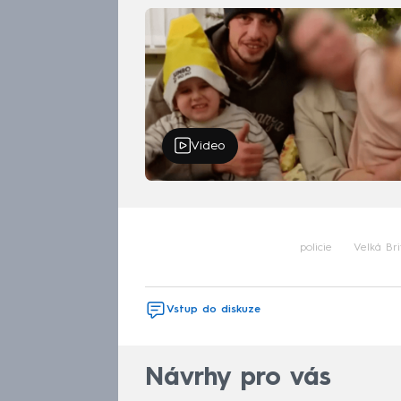
Video
policie
Velká Bri
Vstup do diskuze
Návrhy pro vás