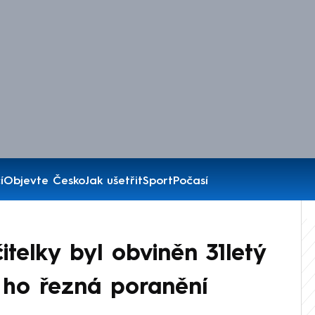
í
Objevte Česko
Jak ušetřit
Sport
Počasí
čitelky byl obviněn 31letý
a ho řezná poranění