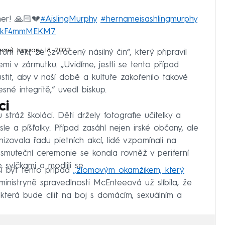
her! 🙏🏻💔
#AislingMurphy
#hernameisashlingmurphy
om/kF4mmMEKM7
more)
January 18, 2022
 řekl, že „zvrácený násilný čin“, který připravil
mi v zármutku. „Uvidíme, jestli se tento případ
tit, aby v naší době a kultuře zakořenilo takové
esné integritě,“ uvedl biskup.
ci
stráž školáci. Děti držely fotografie učitelky a
le a píšťalky. Případ zasáhl nejen irské občany, ale
anizovala řadu pietních akcí, lidé vzpomínali na
 smuteční ceremonie se konala rovněž v periferní
e svíčkami a modlili se.
í být tento případ
„zlomovým okamžikem, který
ministryně spravedlnosti McEnteeová už slíbila, že
 která bude cílit na boj s domácím, sexuálním a