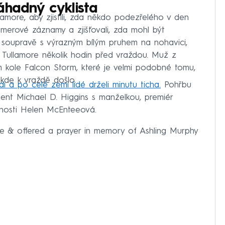
áhadný cyklista
ullamore, aby zjistili, zda někdo podezřelého v den
amerové záznamy a zjišťovali, zda mohl být
soupravě s výrazným bílým pruhem na nohavici,
v Tullamore několik hodin před vraždou. Muž z
 kole Falcon Storm, které je velmi podobné tomu,
 kde k vraždě došlo.
rdi a po celé zemi lidé drželi minutu ticha.
Pohřbu
ident Michael D. Higgins s manželkou, premiér
lnosti Helen McEnteeová.
ce & offered a prayer in memory of Ashling Murphy