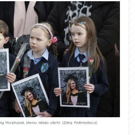
ing Murphyové, kterou někdo uškrtil.
Zdroj: Profimedia.cz