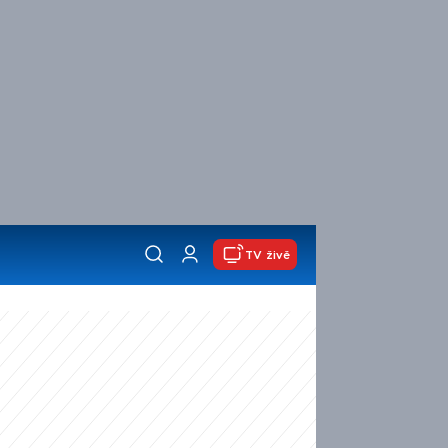
TV živě