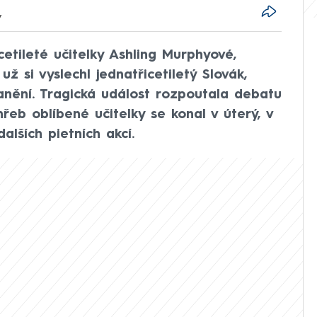
7
cetileté učitelky Ashling Murphyové,
už si vyslechl jednatřicetiletý Slovák,
anění. Tragická událost rozpoutala debatu
řeb oblíbené učitelky se konal v úterý, v
alších pietních akcí.