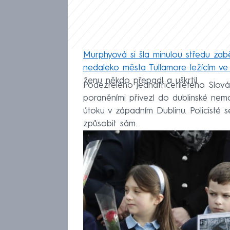
Murphyová si šla minulou středu zab
nedaleko města Tullamore ležícím ve 
ženu někdo přepadl a uškrtil.
Podezřelého jednatřicetiletého Slov
poraněními přivezl do dublinské nemo
útoku v západním Dublinu. Policisté 
způsobit sám.