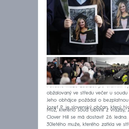
Policisté muže zadrželi po úterním v
obžalovaný ve středu večer u soudu 
Jeho obhájce požádal o bezplatnou 
Jozef P. je slovenský občan, který týd
Muž, kterého soud obvinil z vraždy, 
Clover Hill se má dostavit 26. ledna.
30letého muže, kterého zatkla ve stř