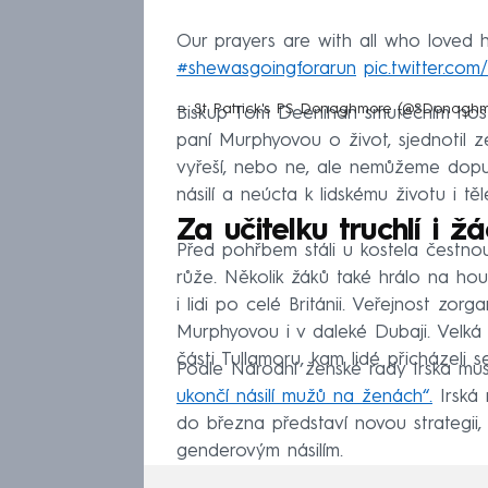
Our prayers are with all who loved 
#shewasgoingforarun
pic.twitter.c
— St Patrick's PS Donaghmore (@SDonagh
Biskup Tom Deenihan smutečním hostům
paní Murphyovou o život, sjednotil ze
vyřeší, nebo ne, ale nemůžeme dopus
násilí a neúcta k lidskému životu i těl
Za učitelku truchlí i žá
Před pohřbem stáli u kostela čestnou 
růže. Několik žáků také hrálo na hous
i lidi po celé Británii. Veřejnost zorg
Murphyovou i v daleké Dubaji. Velká
části Tullamoru, kam lidé přicházeli s
Podle Národní ženské rady Irska mus
ukončí násilí mužů na ženách“.
Irská 
do března představí novou strategii,
genderovým násilím.