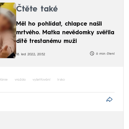
Čtěte také
Měl ho pohlídat, chlapce našli
mrtvého. Matka nevědomky svěřila
dítě trestanému muži
6 min čtení
18. led 2022, 20:52
tánie
vražda
vyšetřování
Irsko