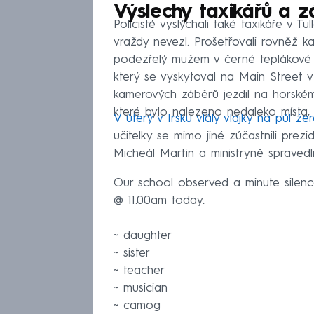
Výslechy taxikářů a z
Policisté vyslýchali také taxikáře v T
vraždy nevezl. Prošetřovali rovněž k
podezřelý mužem v černé teplákové 
který se vyskytoval na Main Street 
kamerových záběrů jezdil na horském
které bylo nalezeno nedaleko místa,
V úterý v Irsku vlály vlajky na půl že
učitelky se mimo jiné zúčastnili prez
Micheál Martin a ministryně spraved
Our school observed a minute silen
@ 11.00am today.
~ daughter
~ sister
~ teacher
~ musician
~ camog