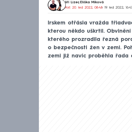
Jiří Lizec
,
Eliška Míková
Akt. 20. led 2022, 08:48
• 19. led 2022, 16:4
Irskem otřásla vražda třiadva
kterou někdo uškrtil. Obvinění 
kterého prozradila řezná por
o bezpečnosti žen v zemi. Poh
zemi již navíc proběhla řada d