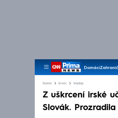
Domácí
Zahranič
Pořady
Domů
Krimi
Vraždy
Z uškrcení irské u
Slovák. Prozradil