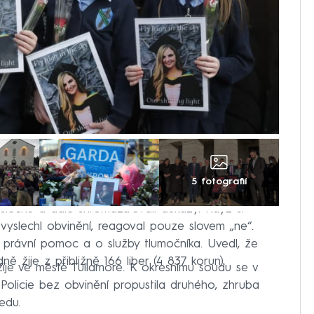
5 fotografií
ýslechu a dále shromažďovali důkazy. Když si
vyslechl obvinění, reagoval pouze slovem „ne“.
právní pomoc a o služby tlumočníka. Uvedl, že
ně žije z přibližně 166 liber (4 837 korun).
žije ve městě Tullamore. K okresnímu soudu se v
 Policie bez obvinění propustila druhého, zhruba
edu.