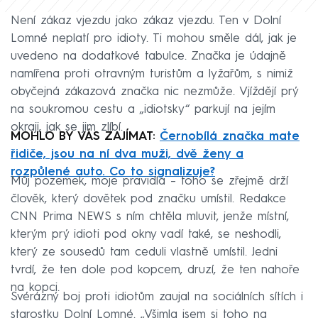
Není zákaz vjezdu jako zákaz vjezdu. Ten v Dolní
Lomné neplatí pro idioty. Ti mohou směle dál, jak je
uvedeno na dodatkové tabulce. Značka je údajně
namířena proti otravným turistům a lyžařům, s nimiž
obyčejná zákazová značka nic nezmůže. Vjíždějí prý
na soukromou cestu a „idiotsky“ parkují na jejím
okraji, jak se jim zlíbí.
MOHLO BY VÁS ZAJÍMAT:
Černobílá značka mate
řidiče, jsou na ní dva muži, dvě ženy a
rozpůlené auto. Co to signalizuje?
Můj pozemek, moje pravidla – toho se zřejmě drží
člověk, který dovětek pod značku umístil. Redakce
CNN Prima NEWS s ním chtěla mluvit, jenže místní,
kterým prý idioti pod okny vadí také, se neshodli,
který ze sousedů tam ceduli vlastně umístil. Jedni
tvrdí, že ten dole pod kopcem, druzí, že ten nahoře
na kopci.
Svérázný boj proti idiotům zaujal na sociálních sítích i
starostku Dolní Lomné. „Všimla jsem si toho na