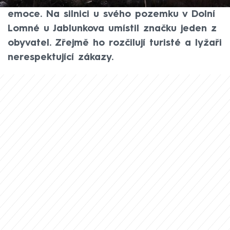
tabulkou, že to neplatí pro idioty, vzbuzuje
emoce. Na silnici u svého pozemku v Dolní
Lomné u Jablunkova umístil značku jeden z
obyvatel. Zřejmě ho rozčilují turisté a lyžaři
nerespektující zákazy.