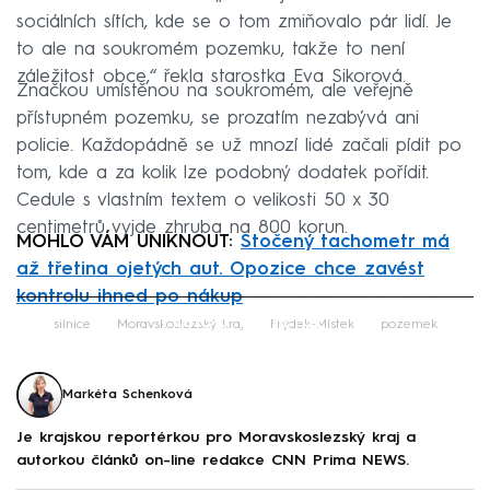
sociálních sítích, kde se o tom zmiňovalo pár lidí. Je
to ale na soukromém pozemku, takže to není
záležitost obce,“ řekla starostka Eva Sikorová.
Značkou umístěnou na soukromém, ale veřejně
přístupném pozemku, se prozatím nezabývá ani
policie. Každopádně se už mnozí lidé začali pídit po
tom, kde a za kolik lze podobný dodatek pořídit.
Cedule s vlastním textem o velikosti 50 x 30
centimetrů vyjde zhruba na 800 korun.
MOHLO VÁM UNIKNOUT:
Stočený tachometr má
až třetina ojetých aut. Opozice chce zavést
kontrolu ihned po nákup
Failed to fetch
silnice
Moravskoslezský kraj
Frýdek-Místek
pozemek
Markéta Schenková
Je krajskou reportérkou pro Moravskoslezský kraj a
autorkou článků on-line redakce CNN Prima NEWS.