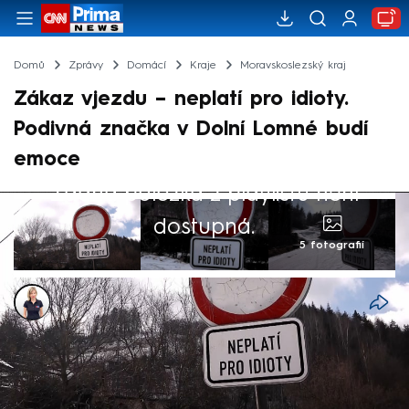
Domů
Zprávy
Domácí
Kraje
Moravskoslezský kraj
Zákaz vjezdu – neplatí pro idioty.
Podivná značka v Dolní Lomné budí
emoce
Žádná položka z playlistu není
dostupná.
5 fotografií
Markéta Schenková
20. úno 2025, 16:51
Někdo se zasměje, jiný rozčílí. Dopravní
značka zákaz vjezdu, ovšem s dodatkovou