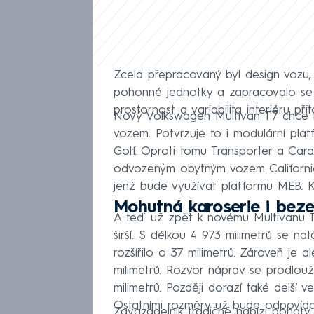
Zcela přepracovaný byl design vozu, p
pohonné jednotky a zapracovalo se ta
prostornost a variabilita interiéru p
Nový Volkswagen Multivan T7 chce b
vozem. Potvrzuje to i modulární pla
Golf. Oproti tomu Transporter a Carav
odvozeným obytným vozem California.
jenž bude využívat platformu MEB. K d
Mohutná karoserie i bez
A teď už zpět k novému Multivanu T7
širší. S délkou 4 973 milimetrů se nat
rozšířilo o 37 milimetrů. Zároveň je al
milimetrů. Rozvor náprav se prodlouž
milimetrů. Později dorazí také delší 
Ostatními rozměry už bude odpovídat
Zavazadelník tradičně nabízí bohatý o