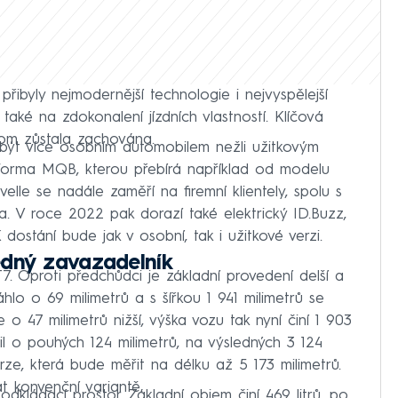
řibyly nejmodernější technologie i nejvyspělejší
ké na zdokonalení jízdních vlastností. Klíčová
řitom zůstala zachována.
ýt více osobním automobilem nežli užitkovým
tforma MQB, kterou přebírá například od modelu
elle se nadále zaměří na firemní klientely, spolu s
 V roce 2022 pak dorazí také elektrický ID.Buzz,
ostání bude jak v osobní, tak i užitkové verzi.
edný zavazadelník
. Oproti předchůdci je základní provedení delší a
áhlo o 69 milimetrů a s šířkou 1 941 milimetrů se
e o 47 milimetrů nižší, výška vozu tak nyní činí 1 903
il o pouhých 124 milimetrů, na výsledných 3 124
verze, která bude měřit na délku až 5 173 milimetrů.
 konvenční variantě.
dkládací prostor. Základní objem činí 469 litrů, po