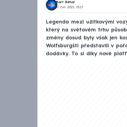
Bart Běhal
11. čvn 2021, 13:27
Legenda mezi užitkovými vozy 
který na světovém trhu působ
změny dosud byly však jen kos
Wolfsburgští představili v po
dodávky. To si díky nové plat