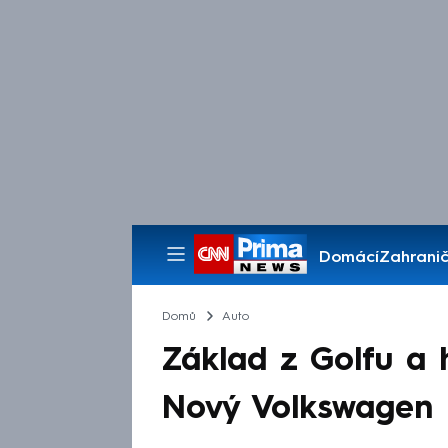
Domácí
Zahranič
Pořady
Domů
Auto
Základ z Golfu a 
Nový Volkswagen M