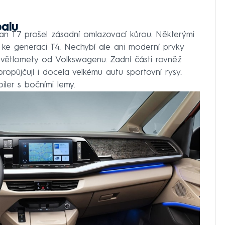
balu
an T7 prošel zásadní omlazovací kůrou. Některými
tit ke generaci T4. Nechybí ale ani moderní prvky
světlomety od Volkswagenu. Zadní části rovněž
ropůjčují i docela velkému autu sportovní rysy.
ler s bočními lemy.