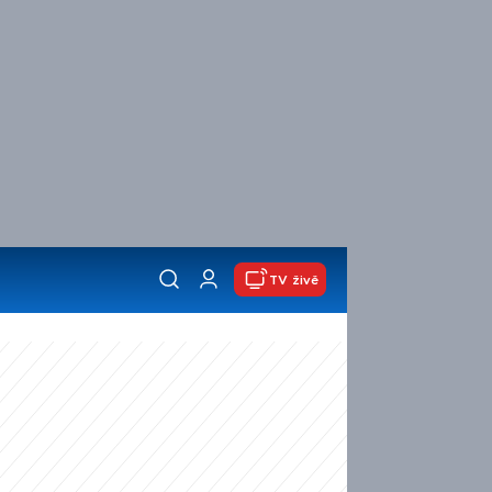
TV živě