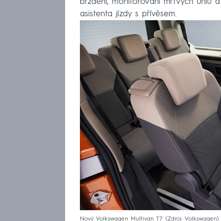
brzdění, monitorování mrtvých úhlů 
asistenta jízdy s přívěsem.
Nový Volkswagen Multivan T7
Zdroj: Volkswagen