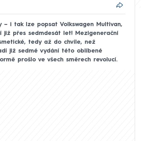
–⁠ i tak lze popsat Volkswagen Multivan,
í již přes sedmdesát let! Mezigenerační
metické, tedy až do chvíle, než
řadí již sedmé vydání této oblíbené
formě prošlo ve všech směrech revolucí.