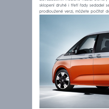
sklopení druhé i třetí řady sedadel 
prodloužené verzi, můžete počítat d