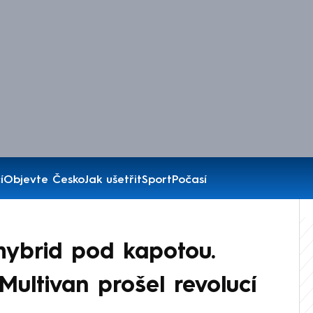
í
Objevte Česko
Jak ušetřit
Sport
Počasí
hybrid pod kapotou.
ultivan prošel revolucí