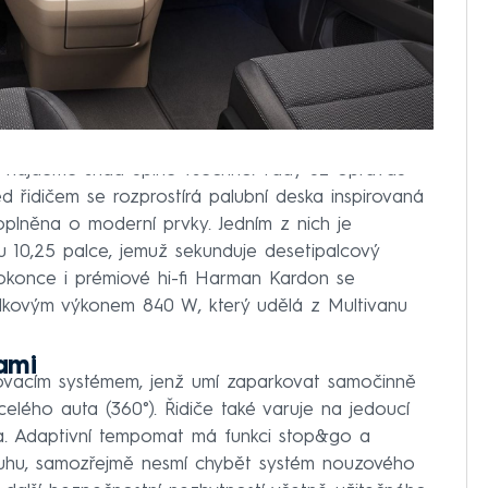
 najdeme snad úplně všechno. Tady už opravdu
 řidičem se rozprostírá palubní deska inspirovaná
plněna o moderní prvky. Jedním z nich je
kou 10,25 palce, jemuž sekunduje desetipalcový
e dokonce i prémiové hi-fi Harman Kardon se
lkovým výkonem 840 W, který udělá z Multivanu
ami
ovacím systémem, jenž umí zaparkovat samočinně
elého auta (360°). Řidiče také varuje na jedoucí
ta. Adaptivní tempomat má funkci stop&go a
pruhu, samozřejmě nesmí chybět systém nouzového