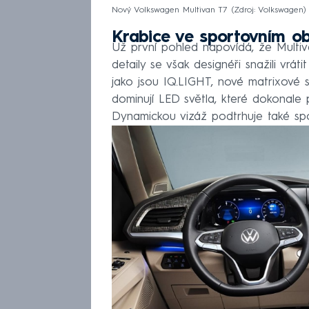
Nový Volkswagen Multivan T7
Zdroj: Volkswagen
Krabice ve sportovním o
Už první pohled napovídá, že Multiv
detaily se však designéři snažili vrá
jako jsou IQ.LIGHT, nové matrixové 
dominují LED světla, které dokonale p
Dynamickou vizáž podtrhuje také spoi