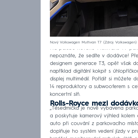
Nový Volkswagen Multivan T7
Zdroj: Volkswagen
Na palubě nového Multivanu T7 pak
nepoznáte, že sedíte v dodávce! Před
designem generace T3, opět však do
například digitální kokpit s úhlopříč
displej multimédií. Pořídit si můžet
14 reproduktory a subwooferem s ce
koncertní síň.
Rolls-Royce mezi dodávk
„Tésedmička je nově vybavena park
a poskytuje kamerový výhled kolem c
auto při couvání z parkovacího mís
doplňuje ho systém vedení jízdy v 