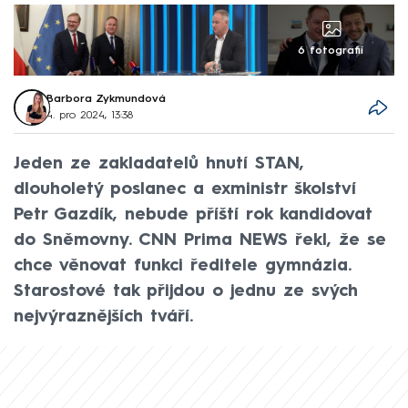
6 fotografií
Barbora Zykmundová
4. pro 2024, 13:38
Jeden ze zakladatelů hnutí STAN,
dlouholetý poslanec a exministr školství
Petr Gazdík, nebude příští rok kandidovat
do Sněmovny. CNN Prima NEWS řekl, že se
chce věnovat funkci ředitele gymnázia.
Starostové tak přijdou o jednu ze svých
nejvýraznějších tváří.