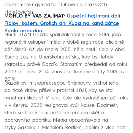
soukromému gymnáziu Duhovka v pražských
Holešovicích.
MOHLO BY VÁS ZAJÍMAT:
Úspěšní hejtmani dali
Fialovi košem. Grolich ani Kuba na kandidátce
Spolu nebudou
Hnutí STAN Gazdík spoluzakládal v roce 2014, jako
regionální uskupení mělo v době registrace oficiálně
pět členů. Až do února 2015 mělo hnutí sídlo v obci
Suchá Loz na Uherskohradišťsku, kde byl tehdy
starostou právě Gazdík. Starostům předsedal od roku
2009 do roku 2014, znovu potom mezi lety 2016 až
2019.
Gazdík byl místopředsedou Sněmovny, vrchol jeho
politické dráhy přišel v prosinci 2021, kdy se stal
ministrem školství. V jeho čele ale vydržel jen půl roku
– v červnu 2022 rezignoval kvůli kauze Dozimetr,
která se točí kolem hospodaření pražského
dopravního podniku. Média upozorňovala na
styky Gazdíka s Michalem Redlem, jedním z více než