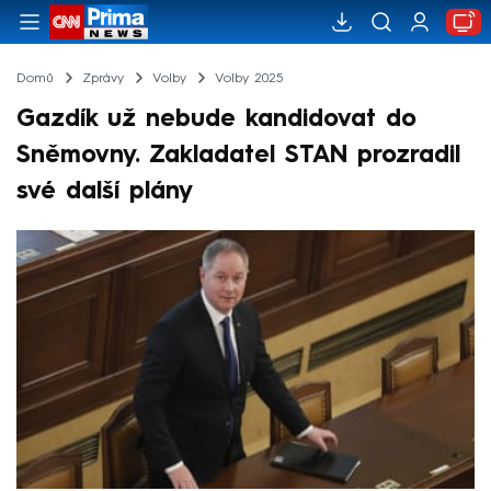
Domů
Zprávy
Volby
Volby 2025
Gazdík už nebude kandidovat do
Sněmovny. Zakladatel STAN prozradil
své další plány