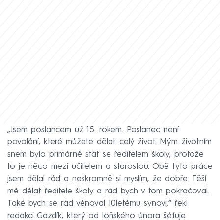
„Jsem poslancem už 15. rokem. Poslanec není
povolání, které můžete dělat celý život. Mým životním
snem bylo primárně stát se ředitelem školy, protože
to je něco mezi učitelem a starostou. Obě tyto práce
jsem dělal rád a neskromně si myslím, že dobře. Těší
mě dělat ředitele školy a rád bych v tom pokračoval.
Také bych se rád věnoval 10letému synovi,“ řekl
redakci Gazdík, který od loňského února šéfuje