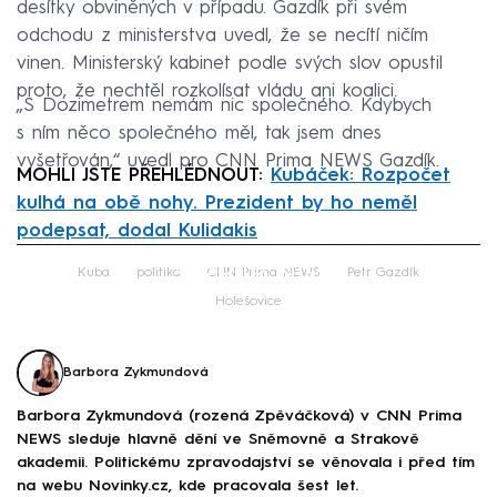
desítky obviněných v případu. Gazdík při svém
odchodu z ministerstva uvedl, že se necítí ničím
vinen. Ministerský kabinet podle svých slov opustil
proto, že nechtěl rozkolísat vládu ani koalici.
„S Dozimetrem nemám nic společného. Kdybych
s ním něco společného měl, tak jsem dnes
vyšetřován,“ uvedl pro CNN Prima NEWS Gazdík.
MOHLI JSTE PŘEHLÉDNOUT:
Kubáček: Rozpočet
kulhá na obě nohy. Prezident by ho neměl
podepsat, dodal Kulidakis
Failed to fetch
Kuba
politika
CNN Prima NEWS
Petr Gazdík
Holešovice
Barbora Zykmundová
Barbora Zykmundová (rozená Zpěváčková) v CNN Prima
NEWS sleduje hlavně dění ve Sněmovně a Strakově
akademii. Politickému zpravodajství se věnovala i před tím
na webu Novinky.cz, kde pracovala šest let.