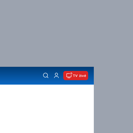
TV živě