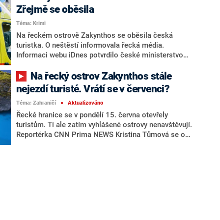
lokální kuchyni. Pandemie koronaviru ovšem ztížila
Zřejmě se oběsila
cestování i tam. Za jakých podmínek můžete aktuálně
Téma: Krimi
vycestovat do Řecka?
Na řeckém ostrově Zakynthos se oběsila česká
turistka. O neštěstí informovala řecká média.
Informaci webu iDnes potvrdilo české ministerstvo
zahraničí.
Na řecký ostrov Zakynthos stále
nejezdí turisté. Vrátí se v červenci?
Téma: Zahraničí
Aktualizováno
■
Řecké hranice se v pondělí 15. června otevřely
turistům. Ti ale zatím vyhlášené ostrovy nenavštěvují.
Reportérka CNN Prima NEWS Kristina Tůmová se o
tom přesvědčila na nejslunnějším ostrově Řecka
Zakynthosu.