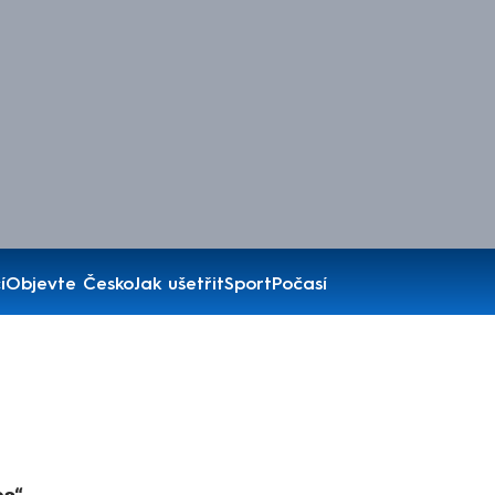
í
Objevte Česko
Jak ušetřit
Sport
Počasí