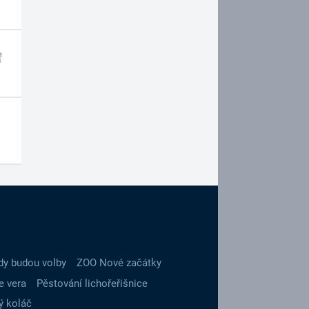
dy budou volby
ZOO Nové začátky
e vera
Pěstování lichořeřišnice
ý koláč