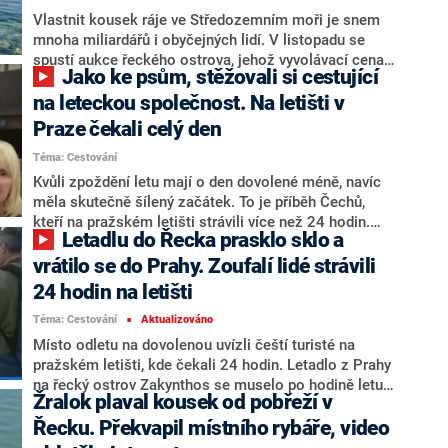
Vlastnit kousek ráje ve Středozemním moři je snem
mnoha miliardářů i obyčejných lidí. V listopadu se
spustí aukce řeckého ostrova, jehož vyvolávací cena
Jako ke psům, stěžovali si cestující
je srovnatelná s cenou menšího bytu v Praze. Téměř
nedotčený ostrov Makri obklopený azurovými vodami
na leteckou společnost. Na letišti v
Jónského moře působí idylicky, s jeho koupí je ale
Praze čekali celý den
spojený jeden zásadní háček, který může i za jeho
Téma: Cestování
neobvykle nízkou cenu.
Kvůli zpoždění letu mají o den dovolené méně, navíc
měla skutečně šílený začátek. To je příběh Čechů,
kteří na pražském letišti strávili více než 24 hodin.
Letadlu do Řecka prasklo sklo a
Pravidelný let z Prahy na řecký Zakynthos společnosti
Smartwings nemohl kvůli technické závadě na letadle
vrátilo se do Prahy. Zoufalí lidé strávili
dorazit do cílové destinace a musel se vrátit zpět. Po
24 hodin na letišti
několikahodinovém čekání se objevila technická
Téma: Cestování
Aktualizováno
závada i na náhradním letadle, a tak se cestující
■
dostali na Zakynthos až o den později.
Místo odletu na dovolenou uvízli čeští turisté na
pražském letišti, kde čekali 24 hodin. Letadlo z Prahy
na řecký ostrov Zakynthos se muselo po hodině letu
Žralok plaval kousek od pobřeží v
vrátit kvůli prasklému bočnímu sklu kokpitu. Cestující,
mezi nimiž je spousta dětí, byli zoufalí a stěžovali si
Řecku. Překvapil místního rybáře, video
na přístup letecké společnosti. Informuje o tom