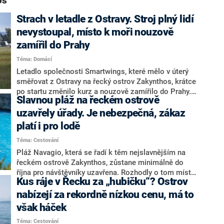
os“
Strach v letadle z Ostravy. Stroj plný lidí
nevystoupal, místo k moři nouzově
zamířil do Prahy
Téma: Domácí
Letadlo společnosti Smartwings, které mělo v úterý
směřovat z Ostravy na řecký ostrov Zakynthos, krátce
po startu změnilo kurz a nouzově zamířilo do Prahy.
Slavnou pláž na řeckém ostrově
Cestující se na letišti Václava Havla zdrželi několik
hodin, informoval deník Blesk.
uzavřely úřady. Je nebezpečná, zákaz
platí i pro lodě
Téma: Cestování
Pláž Navagio, která se řadí k těm nejslavnějším na
řeckém ostrově Zakynthos, zůstane minimálně do
října pro návštěvníky uzavřena. Rozhodly o tom místní
Kus ráje v Řecku za „hubičku“? Ostrov
úřady, důvodem je nebezpečí, které představují sesuvy
kamení, informoval tamní web Pappas Post.
nabízejí za rekordně nízkou cenu, má to
však háček
Téma: Cestování