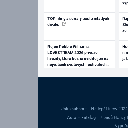
vy
TOP filmy a seriály podle mladých
Rap
diváků
Slo
ze
Nejen Robbie Williams.
No
LOVESTREAM 2026 přiveze
ním
hvězdy, které běžně uvidíte jen na
ja
největších světových festivalech
Jak zhubnout
Nejlepší filmy 2024
Auto – katalog
7 pádů Honzy 
Výpoče