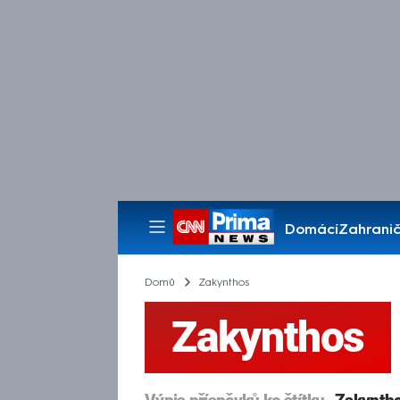
Domácí
Zahranič
Pořady
Domů
Zakynthos
Zakynthos