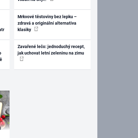
Mrkvové těstoviny bez lepku –
zdravá a originální alternativa
atr
klasiky
Zavařené lečo: jednoduchý recept,
o
jak uchovat letní zeleninu na zimu
ně
é