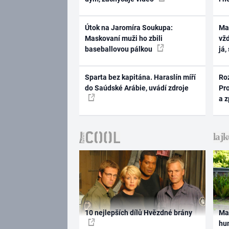
Útok na Jaromíra Soukupa:
Ma
Maskovaní muži ho zbili
vž
baseballovou pálkou
já,
Sparta bez kapitána. Haraslín míří
Ro
do Saúdské Arábie, uvádí zdroje
Pr
a 
10 nejlepších dílů Hvězdné brány
Ma
hum