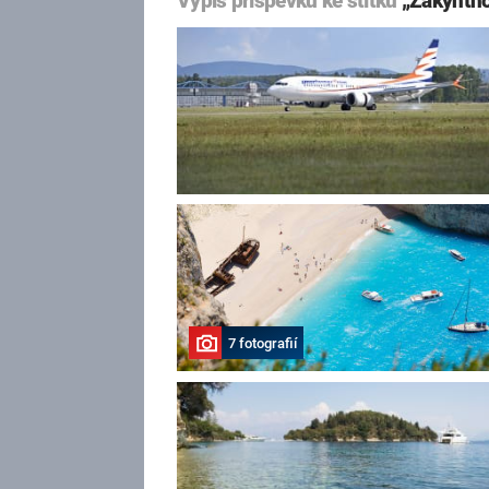
Výpis příspěvků ke štítku
„Zakynth
7 fotografií