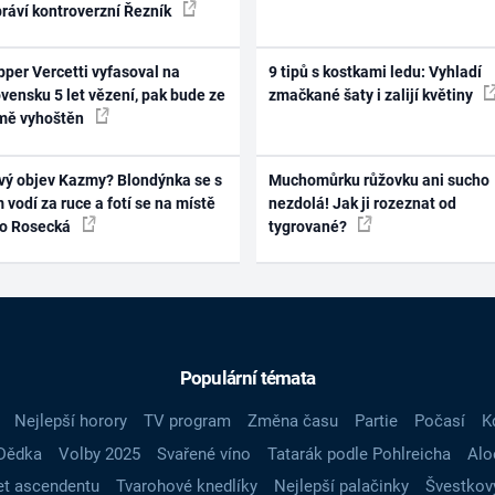
práví kontroverzní Řezník
per Vercetti vyfasoval na
9 tipů s kostkami ledu: Vyhladí
vensku 5 let vězení, pak bude ze
zmačkané šaty i zalijí květiny
mě vyhoštěn
vý objev Kazmy? Blondýnka se s
Muchomůrku růžovku ani sucho
 vodí za ruce a fotí se na místě
nezdolá! Jak ji rozeznat od
ko Rosecká
tygrované?
Populární témata
Nejlepší horory
TV program
Změna času
Partie
Počasí
K
Dědka
Volby 2025
Svařené víno
Tatarák podle Pohlreicha
Alo
t ascendentu
Tvarohové knedlíky
Nejlepší palačinky
Švestkov