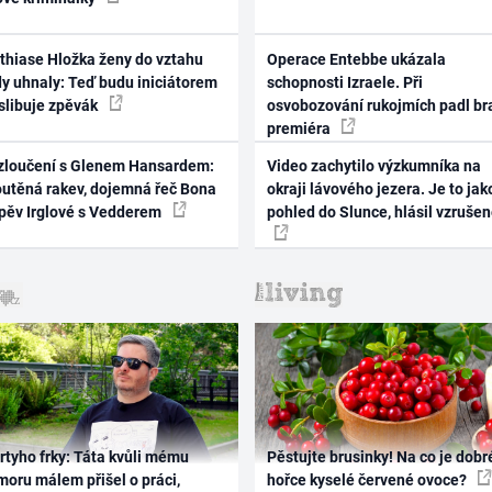
thiase Hložka ženy do vztahu
Operace Entebbe ukázala
dy uhnaly: Teď budu iniciátorem
schopnosti Izraele. Při
 slibuje zpěvák
osvobozování rukojmích padl br
premiéra
zloučení s Glenem Hansardem:
Video zachytilo výzkumníka na
outěná rakev, dojemná řeč Bona
okraji lávového jezera. Je to jak
zpěv Irglové s Vedderem
pohled do Slunce, hlásil vzruše
rtyho frky: Táta kvůli mému
Pěstujte brusinky! Na co je dobr
oru málem přišel o práci,
hořce kyselé červené ovoce?