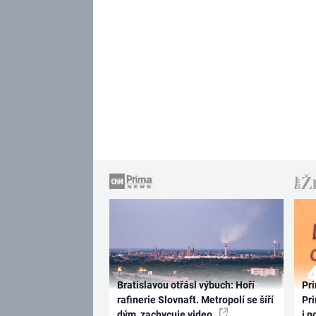
Bratislavou otřásl výbuch: Hoří
Pri
rafinerie Slovnaft. Metropolí se šíří
Pri
dým, zachycuje video
i n