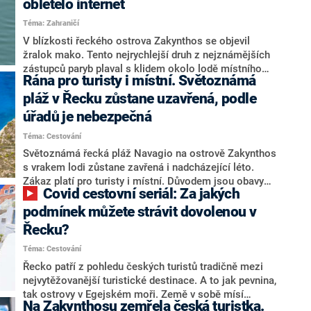
obletělo internet
televize CNN Prima NEWS. Let se podařilo vypravit v
Téma: Zahraničí
neděli krátce po čtvrté hodině ráno.
V blízkosti řeckého ostrova Zakynthos se objevil
žralok mako. Tento nejrychlejší druh z nejznámějších
zástupců paryb plaval s klidem okolo lodě místního
Rána pro turisty i místní. Světoznámá
rybáře, který si ho ihned natočil na video. Byl klidný,
vypadal jako delfín, uvedl později rybář pro web The
pláž v Řecku zůstane uzavřená, podle
Sun.
úřadů je nebezpečná
Téma: Cestování
Světoznámá řecká pláž Navagio na ostrově Zakynthos
s vrakem lodi zůstane zavřená i nadcházející léto.
Zákaz platí pro turisty i místní. Důvodem jsou obavy
Covid cestovní seriál: Za jakých
odborníků ze sesuvů půdy.
podmínek můžete strávit dovolenou v
Řecku?
Téma: Cestování
Řecko patří z pohledu českých turistů tradičně mezi
nejvytěžovanější turistické destinace. A to jak pevnina,
tak ostrovy v Egejském moři. Země v sobě mísí
Na Zakynthosu zemřela česká turistka.
nádherné prostředí, antickou historii a báječnou