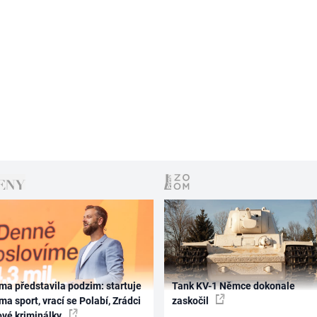
ma představila podzim: startuje
Tank KV-1 Němce dokonale
ma sport, vrací se Polabí, Zrádci
zaskočil
ové kriminálky