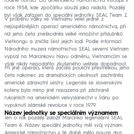
rodině horníci. Do amerického námořnictva vstoupil v
roce 1958, kde zpočátku sloužil jako radista. Později
byl však zařazen do speciální jednotky SEAL Team 2.
V průběhu války ve Vietnamu velel jedné z
nejúspěšnějších operací amerického námořnictva, při
níž jeho četa zneškodnila velké množství příslušníků
Vietkongu a zničila šest jejich lodí. Podle informací
Národního muzea námořnictva SEAL severní Vietnam
vypsal na Marcinkovu hlavu odměnu, Vietnamcům se
však nikdy nepodařilo zkušeného velitele dopadnout.
Při jiné operaci, která začala pouliční přestřelkou, jeho
četa nakonec za dramatických okolností zachránila
americké zdravotní sestry. Legenda se slovenskými
kořeny byla mimo jiné nasazena při záchraně
rukojmích na americkém velvyslanectví v Íránu po
vypuknutí islámské revoluce v roce 1979.
Název jednotky se speciálním významem
Jen o rok později založil Marcinko legendární SEAL
Team 6. Název speciální jednotky měl svůj význam.
Americké námořnictvo v té době mělo pouze dva