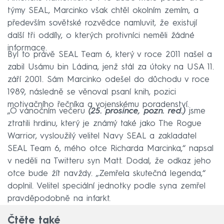
týmy SEAL, Marcinko však chtěl okolním zemím, a
především sovětské rozvědce namluvit, že existují
další tři oddíly, o kterých protivníci neměli žádné
informace.
Byl to právě SEAL Team 6, který v roce 2011 našel a
zabil Usámu bin Ládina, jenž stál za útoky na USA 11.
září 2001. Sám Marcinko odešel do důchodu v roce
1989, následně se věnoval psaní knih, pozici
motivačního řečníka a vojenskému poradenství.
„O vánočním večeru
(25. prosince, pozn. red.)
jsme
ztratili hrdinu, který je známý také jako The Rogue
Warrior, vysloužilý velitel Navy SEAL a zakladatel
SEAL Team 6, mého otce Richarda Marcinka,“ napsal
v neděli na Twitteru syn Matt. Dodal, že odkaz jeho
otce bude žít navždy. „Zemřela skutečná legenda,“
doplnil. Velitel speciální jednotky podle syna zemřel
pravděpodobně na infarkt.
Čtěte také