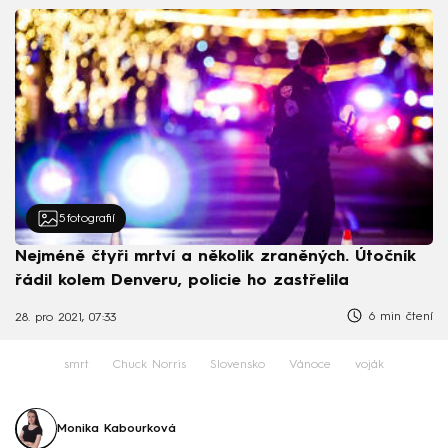
5
fotografií
Nejméně čtyři mrtví a několik zraněných. Útočník
řádil kolem Denveru, policie ho zastřelila
6 min čtení
28. pro 2021, 07:33
smrt
Chuck Norris
Slovensko
Vánoce
voják
Monika Kabourková