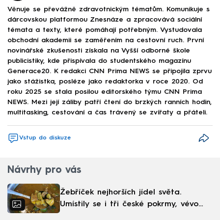
Věnuje se převážně zdravotnickým tématům. Komunikuje s
dárcovskou platformou Znesnáze a zpracovává sociální
témata a texty, které pomáhají potřebným. Vystudovala
obchodní akademii se zaměřením na cestovní ruch. První
novinářské zkušenosti získala na Vyšší odborné škole
publicistiky, kde přispívala do studentského magazínu
Generace20. K redakci CNN Prima NEWS se připojila zprvu
jako stážistka, posléze jako redaktorka v roce 2020. Od
roku 2025 se stala posilou editorského týmu CNN Prima
NEWS. Mezi její záliby patří čtení do brzkých ranních hodin,
multitasking, cestování a čas trávený se zvířaty a přáteli.
Vstup do diskuze
Návrhy pro vás
Žebříček nejhorších jídel světa.
Umístily se i tři české pokrmy, vévodí
skandinávská kuchyně