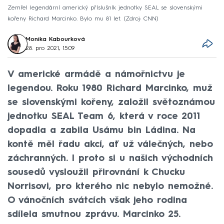
Zemřel legendární americký příslušník jednotky SEAL se slovenskými
kořeny Richard Marcinko. Bylo mu 81 let.
Zdroj: CNN
Monika Kabourková
28. pro 2021, 15:09
V americké armádě a námořnictvu je
legendou. Roku 1980 Richard Marcinko, muž
se slovenskými kořeny, založil světoznámou
jednotku SEAL Team 6, která v roce 2011
dopadla a zabila Usámu bin Ládina. Na
kontě měl řadu akcí, ať už válečných, nebo
záchranných. I proto si u našich východních
sousedů vysloužil přirovnání k Chucku
Norrisovi, pro kterého nic nebylo nemožné.
O vánočních svátcích však jeho rodina
sdílela smutnou zprávu. Marcinko 25.