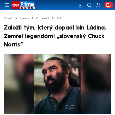
Domů
Zprávy
Zahraničí
USA
Založil tým, který dopadl bin Ládina.
Zemřel legendární „slovenský Chuck
Norris“