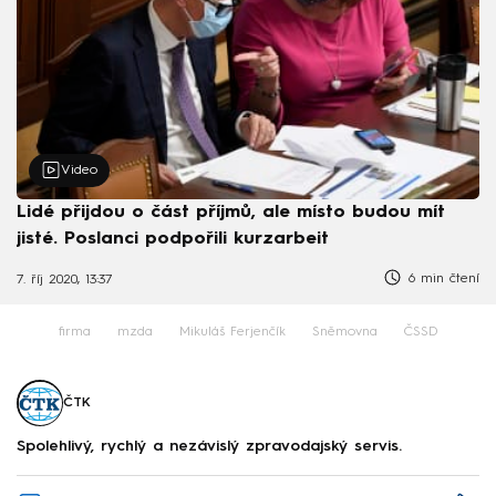
Video
Lidé přijdou o část příjmů, ale místo budou mít
jisté. Poslanci podpořili kurzarbeit
6 min čtení
7. říj 2020, 13:37
firma
mzda
Mikuláš Ferjenčík
Sněmovna
ČSSD
ČTK
Spolehlivý, rychlý a nezávislý zpravodajský servis.