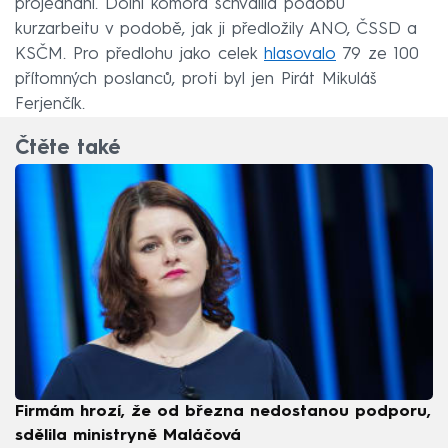
projednání. Dolní komora schválila podobu
kurzarbeitu v podobě, jak ji předložily ANO, ČSSD a
KSČM. Pro předlohu jako celek
hlasovalo
79 ze 100
přítomných poslanců, proti byl jen Pirát Mikuláš
Ferjenčík.
Čtěte také
Firmám hrozí, že od března nedostanou podporu,
sdělila ministryně Maláčová