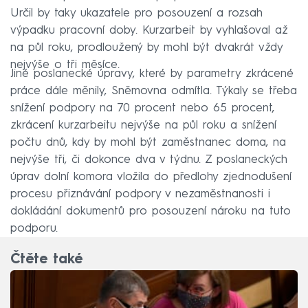
Určil by taky ukazatele pro posouzení a rozsah
výpadku pracovní doby. Kurzarbeit by vyhlašoval až
na půl roku, prodloužený by mohl být dvakrát vždy
nejvýše o tři měsíce.
Jiné poslanecké úpravy, které by parametry zkrácené
práce dále měnily, Sněmovna odmítla. Týkaly se třeba
snížení podpory na 70 procent nebo 65 procent,
zkrácení kurzarbeitu nejvýše na půl roku a snížení
počtu dnů, kdy by mohl být zaměstnanec doma, na
nejvýše tři, či dokonce dva v týdnu. Z poslaneckých
úprav dolní komora vložila do předlohy zjednodušení
procesu přiznávání podpory v nezaměstnanosti i
dokládání dokumentů pro posouzení nároku na tuto
podporu.
Čtěte také