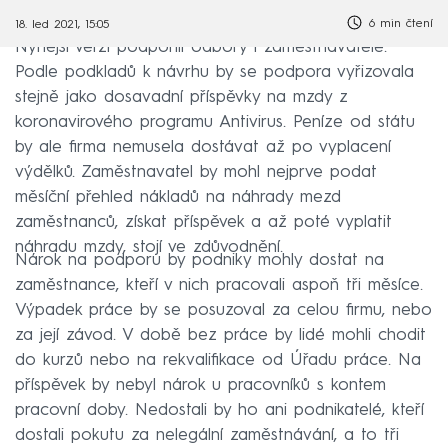
6 min čtení
18. led 2021, 15:05
Nynější verzi podpořili odbory i zaměstnavatelé.
Podle podkladů k návrhu by se podpora vyřizovala
stejně jako dosavadní příspěvky na mzdy z
koronavirového programu Antivirus. Peníze od státu
by ale firma nemusela dostávat až po vyplacení
výdělků. Zaměstnavatel by mohl nejprve podat
měsíční přehled nákladů na náhrady mezd
zaměstnanců, získat příspěvek a až poté vyplatit
náhradu mzdy, stojí ve zdůvodnění.
Nárok na podporu by podniky mohly dostat na
zaměstnance, kteří v nich pracovali aspoň tři měsíce.
Výpadek práce by se posuzoval za celou firmu, nebo
za její závod. V době bez práce by lidé mohli chodit
do kurzů nebo na rekvalifikace od Úřadu práce. Na
příspěvek by nebyl nárok u pracovníků s kontem
pracovní doby. Nedostali by ho ani podnikatelé, kteří
dostali pokutu za nelegální zaměstnávání, a to tři