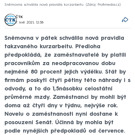
Sněmovna schválila nová pravidla kurzarbeitu.
Zdroj: Profimedia.cz
ČTK
7. kvě 2021, 12:38
Sněmovna v pátek schválila nová pravidla
takzvaného kurzarbeitu. Předloha
předpokládá, že zaměstnavatelé by platili
pracovníkům za neodpracovanou dobu
nejméně 80 procent jejich výdělku. Stát by
firmám poskytl čtyři pětiny této náhrady i s
odvody, a to do 1,5násobku celostátní
průměrné mzdy. Zaměstnanci by mohli být
doma až čtyři dny v týdnu, nejvýše rok.
Novelu o zaměstnanosti nyní dostane k
posouzení Senát. Účinná by mohla být
podle nynějších předpokladů od července.