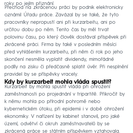
roky po jejím přiznání.
Přechod na zkrácenou práci by podnik elektronicky
oznámil Úřadu práce. Zavázal by se také, že tyto
pracovníky nepropustí ani při kurzarbeitu, ani po
určitou dobu po něm. Tento čas by měl trvat
polovinu času, po který člověk dostával příspěvek při
zkrácené práci. Firma by také v posledním měsíci
před vyhlášením kurzarbeitu, při něm či rok po jeho
skončení nesměla vyplatit dividendy, mimořádné
podíly na zisku či předčasně splatit úvěr. Při nesplnění
pravidel by se příspěvky vracely.
Kdy by kurzarbeit mohla vláda spustit?
Kurzarbeit by mohla spustit vláda při ohrožení
zaměstnanosti po projednání v tripartitě. Přikročit by
k němu mohla po přírodní pohromě nebo
kybernetickém útoku, při epidemii i v době ohrožení
ekonomiky. V nařízení by kabinet stanovil, pro jaké
území, odvětví či okruh zaměstnavatelů by se
zkrácená práce se státním příspěvkem vztahovala.