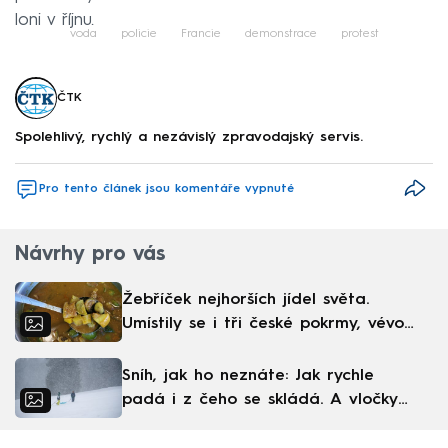
loni v říjnu.
voda
policie
Francie
demonstrace
protest
ČTK
Spolehlivý, rychlý a nezávislý zpravodajský servis.
Pro tento článek jsou komentáře vypnuté
Návrhy pro vás
Žebříček nejhorších jídel světa.
Umístily se i tři české pokrmy, vévodí
skandinávská kuchyně
Sníh, jak ho neznáte: Jak rychle
padá i z čeho se skládá. A vločky
nejsou bílé