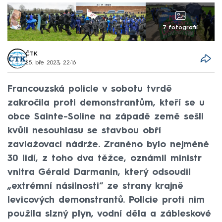
7 fotografií
ČTK
25. bře 2023, 22:16
Francouzská policie v sobotu tvrdě
zakročila proti demonstrantům, kteří se u
obce Sainte-Soline na západě země sešli
kvůli nesouhlasu se stavbou obří
zavlažovací nádrže. Zraněno bylo nejméně
30 lidí, z toho dva těžce, oznámil ministr
vnitra Gérald Darmanin, který odsoudil
„extrémní násilnosti“ ze strany krajně
levicových demonstrantů. Policie proti nim
použila slzný plyn, vodní děla a zábleskové