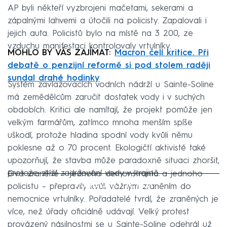
AP byli někteří vyzbrojeni mačetami, sekerami a
zápalnými lahvemi a útočili na policisty. Zapalovali i
jejich auta. Policistů bylo na místě na 3 200, ze
vzduchu manifestaci kontrolovaly vrtulníky.
MOHLO BY VÁS ZAJÍMAT:
Macron čelí kritice. Při
debatě o penzijní reformě si pod stolem raději
sundal drahé hodinky
Systém zavlažovacích vodních nádrží u Sainte-Soline
má zemědělcům zaručit dostatek vody i v suchých
obdobích. Kritici ale namítají, že projekt pomůže jen
velkým farmářům, zatímco mnoha menším spíše
uškodí, protože hladina spodní vody kvůli němu
poklesne až o 70 procent. Ekologičtí aktivisté také
upozorňují, že stavba může paradoxně situaci zhoršit,
protože ztíží zadržování vody v krajině.
Dva zraněné – jednoho demonstranta a jednoho
Failed to fetch
policistu – přepravily kvůli vážným zraněním do
nemocnice vrtulníky. Pořadatelé tvrdí, že zraněných je
více, než úřady oficiálně udávají. Velký protest
provázený násilnostmi se u Sainte-Soline odehrál už