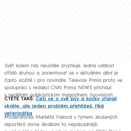
Svět kolem nás neustále zrychluje. Jedna událost
střídá druhou a zorientovat se v aktuálním dění je
často složité i pro novináře. Televize Prima proto ve
spolupráci s redakcí CNN Prima NEWS přichází
s nedělním publicistickým magazínem Souvislosti.
ČTĚTE TAKÉ:
Češi se o své psy a kočky starají
skvěle, ale jeden problém přehlížejí, říká
veterinářka
Moderátorka Markéta Fialová s týmem zkušených
reportérů shrne divákům to nejzásadnější