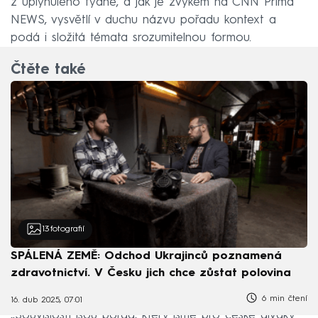
z uplynulého týdne, a jak je zvykem na CNN Prima
NEWS, vysvětlí v duchu názvu pořadu kontext a
podá i složitá témata srozumitelnou formou.
Čtěte také
13
fotografií
SPÁLENÁ ZEMĚ: Odchod Ukrajinců poznamená
zdravotnictví. V Česku jich chce zůstat polovina
6 min čtení
16. dub 2025, 07:01
„Souvislosti jsou pořad, který jsme pro české diváky