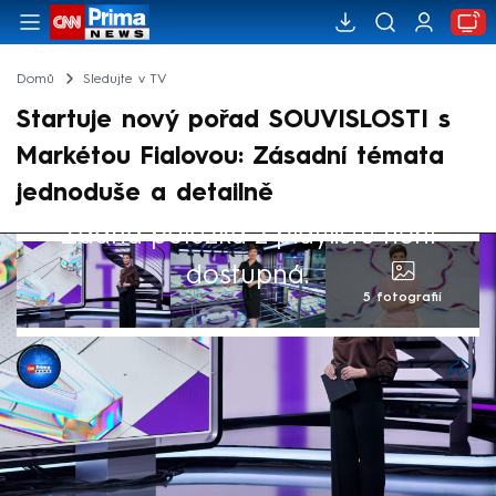
Domů
Sledujte v TV
Startuje nový pořad SOUVISLOSTI s
Markétou Fialovou: Zásadní témata
jednoduše a detailně
Žádná položka z playlistu není
dostupná.
5 fotografií
Matěj Štýs
16. dub 2025, 17:21
FTV Prima přichází s novým nedělním
publicistickým pořadem s názvem