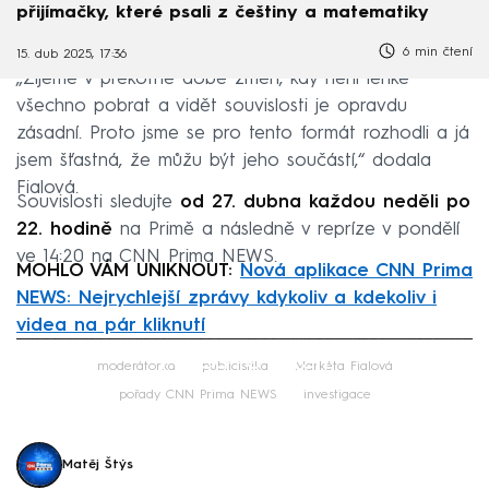
přijímačky, které psali z češtiny a matematiky
6 min čtení
15. dub 2025, 17:36
„Žijeme v překotné době změn, kdy není lehké
všechno pobrat a vidět souvislosti je opravdu
zásadní. Proto jsme se pro tento formát rozhodli a já
jsem šťastná, že můžu být jeho součástí,“ dodala
Fialová.
Souvislosti sledujte
od 27. dubna každou neděli po
22. hodině
na Primě a následně v repríze v pondělí
ve 14:20 na CNN Prima NEWS.
MOHLO VÁM UNIKNOUT:
Nová aplikace CNN Prima
NEWS: Nejrychlejší zprávy kdykoliv a kdekoliv i
videa na pár kliknutí
Failed to fetch
moderátorka
publicistika
Markéta Fialová
pořady CNN Prima NEWS
investigace
Matěj Štýs