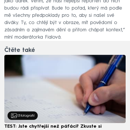
jako dárek. Věřím, že naši nejlepší reportéři do nich
budou rádi přispívat. Bude to pořad, který má podle
mě všechny předpoklady pro to, aby si našel své
diváky. Ty, co chtějí být v obraze, mít povědomí o
zásadním a zajímavém dění a přitom chápat kontext,“
míní moderátorka Fialová.
Čtěte také
13
fotografií
TEST: Jste chytřejší než páťáci? Zkuste si