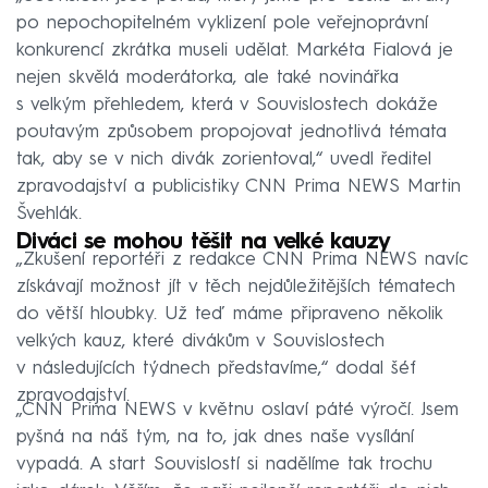
po nepochopitelném vyklizení pole veřejnoprávní
konkurencí zkrátka museli udělat. Markéta Fialová je
nejen skvělá moderátorka, ale také novinářka
s velkým přehledem, která v Souvislostech dokáže
poutavým způsobem propojovat jednotlivá témata
tak, aby se v nich divák zorientoval,“ uvedl ředitel
zpravodajství a publicistiky CNN Prima NEWS Martin
Švehlák.
Diváci se mohou těšit na velké kauzy
„Zkušení reportéři z redakce CNN Prima NEWS navíc
získávají možnost jít v těch nejdůležitějších tématech
do větší hloubky. Už teď máme připraveno několik
velkých kauz, které divákům v Souvislostech
v následujících týdnech představíme,“ dodal šéf
zpravodajství.
„CNN Prima NEWS v květnu oslaví páté výročí. Jsem
pyšná na náš tým, na to, jak dnes naše vysílání
vypadá. A start Souvislostí si nadělíme tak trochu