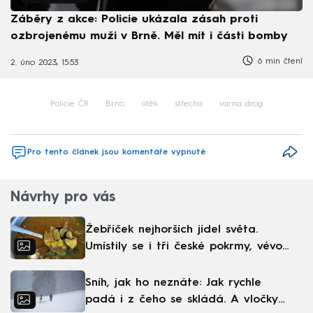
Záběry z akce: Policie ukázala zásah proti
ozbrojenému muži v Brně. Měl mít i části bomby
6 min čtení
2. úno 2023, 15:53
Policie ČR
Brno
útěk
střecha
varna drog
Pro tento článek jsou komentáře vypnuté
Návrhy pro vás
Žebříček nejhorších jídel světa.
Umístily se i tři české pokrmy, vévodí
skandinávská kuchyně
Sníh, jak ho neznáte: Jak rychle
padá i z čeho se skládá. A vločky