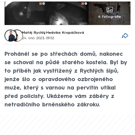
4 fotografie
Matěj Rychlý
,
Hedvika Kropáčková
24. úno 2023, 09:52
Proháněl se po střechách domů, nakonec
se schoval na půdě starého kostela. Byl by
to příběh jak vystřižený z Rychlých šípů,
jenže šlo o opravdového ozbrojeného
muže, který s varnou na pervitin utíkal
před policisty. Ukážeme vám záběry z
netradičního brněnského zákroku.