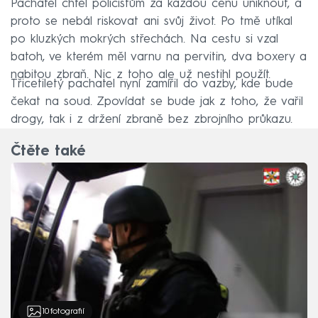
Pachatel chtěl policistům za každou cenu uniknout, a
proto se nebál riskovat ani svůj život. Po tmě utíkal
po kluzkých mokrých střechách. Na cestu si vzal
batoh, ve kterém měl varnu na pervitin, dva boxery a
nabitou zbraň. Nic z toho ale už nestihl použít.
Třicetiletý pachatel nyní zamířil do vazby, kde bude
čekat na soud. Zpovídat se bude jak z toho, že vařil
drogy, tak i z držení zbraně bez zbrojního průkazu.
Čtěte také
10
fotografií