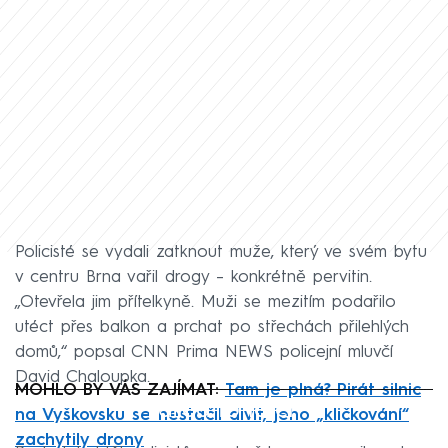
Policisté se vydali zatknout muže, který ve svém bytu
v centru Brna vařil drogy – konkrétně pervitin.
„Otevřela jim přítelkyně. Muži se mezitím podařilo
utéct přes balkon a prchat po střechách přilehlých
domů,“ popsal CNN Prima NEWS policejní mluvčí
David Chaloupka.
MOHLO BY VÁS ZAJÍMAT:
Tam je plná? Pirát silnic
Failed to fetch
na Vyškovsku se nestačil divit, jeho „kličkování“
zachytily drony