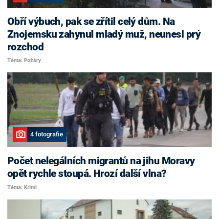
Obří výbuch, pak se zřítil celý dům. Na
Znojemsku zahynul mladý muž, neunesl prý
rozchod
Téma: Požáry
4 fotografie
Počet nelegálních migrantů na jihu Moravy
opět rychle stoupá. Hrozí další vlna?
Téma: Krimi