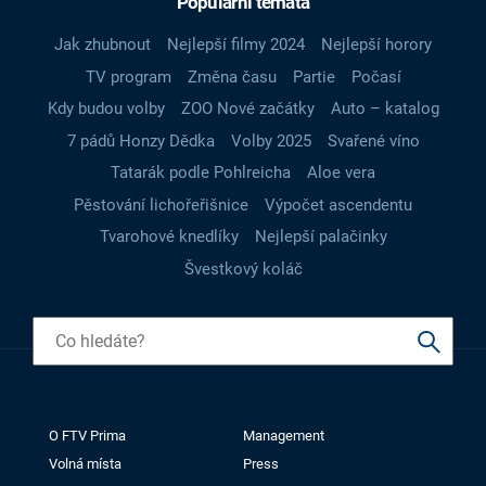
Populární témata
Jak zhubnout
Nejlepší filmy 2024
Nejlepší horory
TV program
Změna času
Partie
Počasí
Kdy budou volby
ZOO Nové začátky
Auto – katalog
7 pádů Honzy Dědka
Volby 2025
Svařené víno
Tatarák podle Pohlreicha
Aloe vera
Pěstování lichořeřišnice
Výpočet ascendentu
Tvarohové knedlíky
Nejlepší palačinky
Švestkový koláč
O FTV Prima
Management
Volná místa
Press