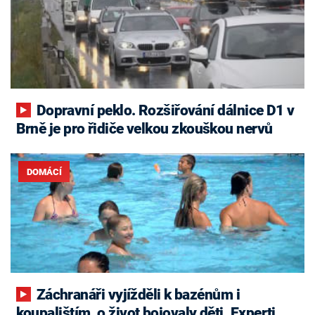
Dopravní peklo. Rozšiřování dálnice D1 v
Brně je pro řidiče velkou zkouškou nervů
DOMÁCÍ
Záchranáři vyjížděli k bazénům i
koupalištím, o život bojovaly děti. Experti