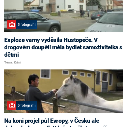
5 fotografií
Exploze varny vyděsila Hustopeče. V
drogovém doupěti měla bydlet samoživitelka s
dětmi
Téma: Krimi
5 fotografií
Na koni projel půl Evropy, v Česku ale