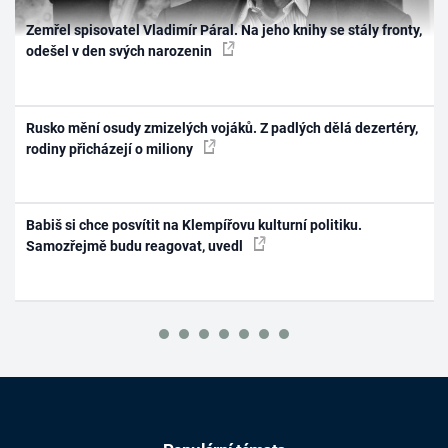
Zemřel spisovatel Vladimír Páral. Na jeho knihy se stály fronty,
odešel v den svých narozenin
Rusko mění osudy zmizelých vojáků. Z padlých dělá dezertéry,
rodiny přicházejí o miliony
Babiš si chce posvítit na Klempířovu kulturní politiku.
Samozřejmě budu reagovat, uvedl