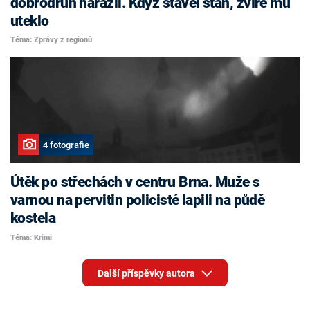
dobrodruh narazil. Když stavěl stan, zvíře mu
uteklo
Téma: Zprávy z regionů
4 fotografie
Útěk po střechách v centru Brna. Muže s
varnou na pervitin policisté lapili na půdě
kostela
Téma: Krimi
Další příspěvky autora