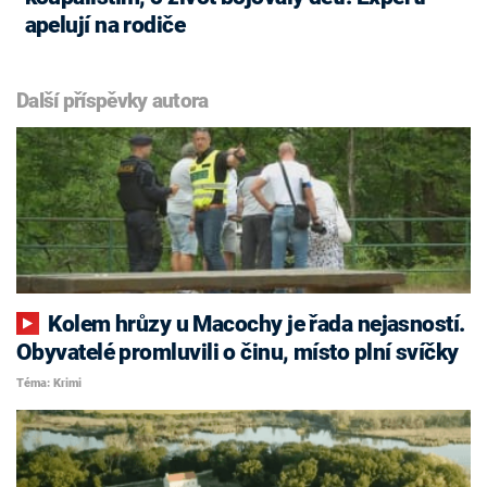
apelují na rodiče
Další příspěvky autora
Kolem hrůzy u Macochy je řada nejasností.
Obyvatelé promluvili o činu, místo plní svíčky
Téma: Krimi