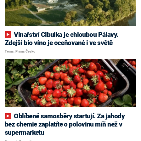
Vinařství Cibulka je chloubou Pálavy.
Zdejší bio víno je oceňované i ve světě
Téma: Prima Česko
Oblíbené samosběry startují. Za jahody
bez chemie zaplatíte o polovinu míň než v
supermarketu