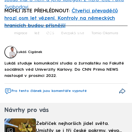
Svobodovi
.
MOHLI JSTE PŘEHLÉDNOUT:
Čtveřici převaděčů
hrozí osm let vězení. Kontroly na německých
hranicích budou přísnější
Failed to fetch
migrace
lež
ODS
Evropská unie
Tomio Okamura
Lukáš Cigánek
Lukáš studuje komunikační studia a žurnalistiku na Fakultě
sociálních věd Univerzity Karlovy. Do CNN Prima NEWS
nastoupil v prosinci 2022.
Pro tento článek jsou komentáře vypnuté
Návrhy pro vás
Žebříček nejhorších jídel světa.
Umístily se i tři české pokrmy, vévodí