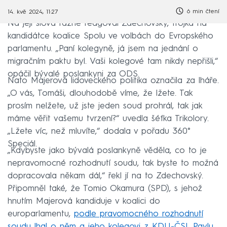
6 min čtení
14. kvě 2024, 11:27
Na její slova rázně reagoval Zdechovský, trojka na
kandidátce koalice Spolu ve volbách do Evropského
parlamentu. „Paní kolegyně, já jsem na jednání o
migračním paktu byl. Vaši kolegové tam nikdy nepřišli,“
opáčil bývalé poslankyni za ODS.
Nato Majerová lidoveckého politika označila za lháře.
„O vás, Tomáši, dlouhodobě víme, že lžete. Tak
prosím nelžete, už jste jeden soud prohrál, tak jak
máme věřit vašemu tvrzení?“ uvedla šéfka Trikolory.
„Lžete víc, než mluvíte,“ dodala v pořadu 360°
Speciál.
„Kdybyste jako bývalá poslankyně věděla, co to je
nepravomocné rozhodnutí soudu, tak byste to možná
dopracovala někam dál,“ řekl jí na to Zdechovský.
Připomněl také, že Tomio Okamura (SPD), s jehož
hnutím Majerová kandiduje v koalici do
europarlamentu,
podle pravomocného rozhodnutí
soudu lhal o něm a jeho kolegovi z KDU-ČSL Pavlu