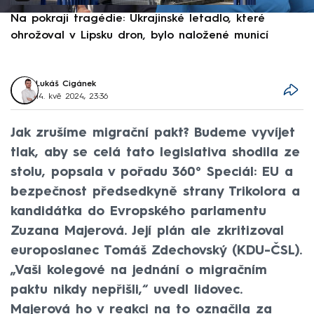
Na pokraji tragédie: Ukrajinské letadlo, které
P
ohrožoval v Lipsku dron, bylo naložené municí
e
Lukáš Cigánek
14. kvě 2024, 23:36
Jak zrušíme migrační pakt? Budeme vyvíjet
tlak, aby se celá tato legislativa shodila ze
stolu, popsala v pořadu 360° Speciál: EU a
bezpečnost předsedkyně strany Trikolora a
kandidátka do Evropského parlamentu
Zuzana Majerová. Její plán ale zkritizoval
europoslanec Tomáš Zdechovský (KDU-ČSL).
„Vaši kolegové na jednání o migračním
paktu nikdy nepřišli,“ uvedl lidovec.
Majerová ho v reakci na to označila za