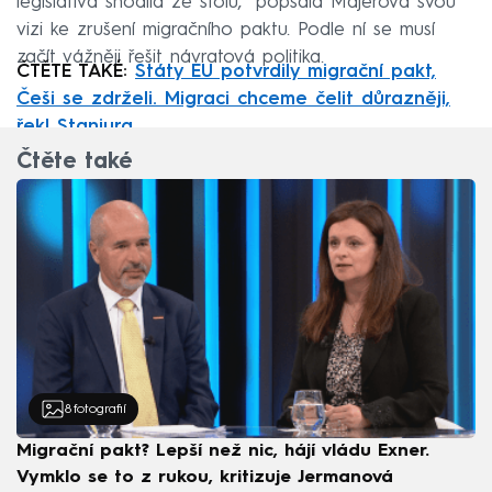
legislativa shodila ze stolu,“ popsala Majerová svou
vizi ke zrušení migračního paktu. Podle ní se musí
začít vážněji řešit návratová politika.
ČTĚTE TAKÉ:
Státy EU potvrdily migrační pakt,
Češi se zdrželi. Migraci chceme čelit důrazněji,
řekl Stanjura
Čtěte také
8
fotografií
Migrační pakt? Lepší než nic, hájí vládu Exner.
Vymklo se to z rukou, kritizuje Jermanová