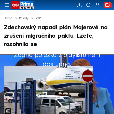
Domů
Pořady
360°
Zdechovský napadl plán Majerové na
zrušení migračního paktu. Lžete,
rozohnila se
Žádná položka z playlistu není
Výběr redakce
dostupná.