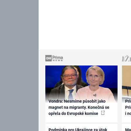
Vondra: Nesmíme působit jako
Pri
magnet na migranty. Konečná se
Pri
opřela do Evropské komise
i n
Podmínka pro Ukrajince za útok
Ma