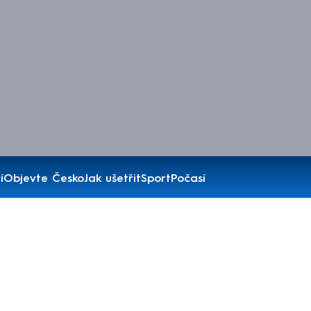
í
Objevte Česko
Jak ušetřit
Sport
Počasí