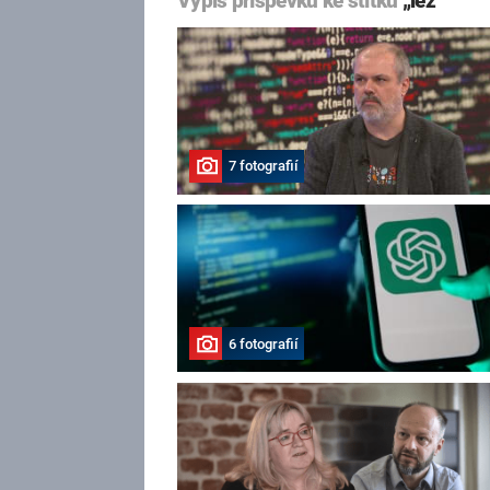
Výpis příspěvků ke štítku
„lež“
7 fotografií
6 fotografií