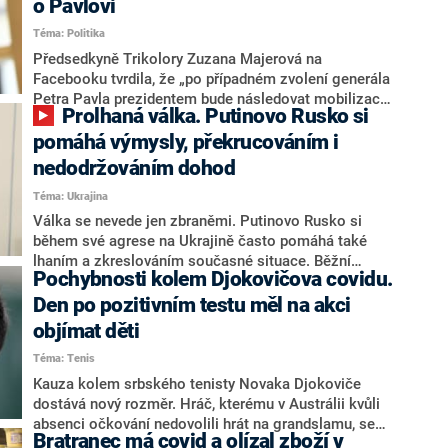
o Pavlovi
Kongresu prosadili vyšetřování, jež by mohlo vést k
Téma: Politika
impeachmentu demokratického prezidenta.
Smirnovovy lži byly podle některých politiků pokusem
Předsedkyně Trikolory Zuzana Majerová na
Kremlu zacloumat s americkou demokracií.
Facebooku tvrdila, že „po případném zvolení generála
Petra Pavla prezidentem bude následovat mobilizace
Prolhaná válka. Putinovo Rusko si
českých mužů na Ukrajinu“. Poslanec Petr Letocha
(STAN) kvůli této lži podal na Majerovou trestní
pomáhá výmysly, překrucováním i
oznámení. Zda se politička dopustila trestného činu
nedodržováním dohod
šíření poplašné zprávy, hodnotil v rozhovoru pro CNN
Téma: Ukrajina
Prima NEWS právník a odborník na trestní právo
Tomáš Sokol.
Válka se nevede jen zbraněmi. Putinovo Rusko si
během své agrese na Ukrajině často pomáhá také
lhaním a zkreslováním současné situace. Běžní
Pochybnosti kolem Djokovičova covidu.
Rusové tak mají nepřesné informace o tom, co se na
Ukrajině děje. Redakce CNN Prima NEWS vybrala
Den po pozitivním testu měl na akci
několik příkladů, kdy se Kreml uchýlil k zamlčování
objímat děti
nebo překrucování pravdy.
Téma: Tenis
Kauza kolem srbského tenisty Novaka Djokoviče
dostává nový rozměr. Hráč, kterému v Austrálii kvůli
absenci očkování nedovolili hrát na grandslamu, se
Bratranec má covid a olízal zboží v
dušuje, že měl zdravotní výjimku kvůli prosincovému