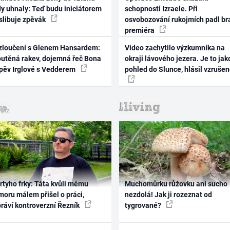
dy uhnaly: Teď budu iniciátorem
schopnosti Izraele. Při
 slibuje zpěvák
osvobozování rukojmích padl br
premiéra
zloučení s Glenem Hansardem:
Video zachytilo výzkumníka na
outěná rakev, dojemná řeč Bona
okraji lávového jezera. Je to jak
zpěv Irglové s Vedderem
pohled do Slunce, hlásil vzruše
rtyho frky: Táta kvůli mému
Muchomůrku růžovku ani sucho
oru málem přišel o práci,
nezdolá! Jak ji rozeznat od
práví kontroverzní Řezník
tygrované?