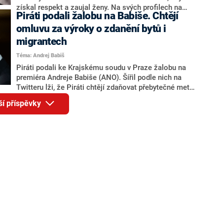
získal respekt a zaujal ženy. Na svých profilech na
Piráti podali žalobu na Babiše. Chtějí
sociálních sítích navíc uváděl, že je bývalý člen
speciální jednotky britské armády SAS. Mezi jeho
omluvu za výroky o zdanění bytů i
svěřence se měli řadit například princ William nebo
migrantech
herec Brad Pitt. U královské rodiny údajně zůstal, aby
Téma: Andrej Babiš
chránil prince George před teroristickými útoky.
Falešný bodyguard pak po provalení svých lží okradl
Piráti podali ke Krajskému soudu v Praze žalobu na
vlastního otce – válečného veterána z druhé světové
premiéra Andreje Babiše (ANO). Šířil podle nich na
války.
Twitteru lži, že Piráti chtějí zdaňovat přebytečné metry
bytů a nastěhovat lidem do domácností migranty. O
ší příspěvky
podání informovala mluvčí Pirátů Karolína Sadílková.
Spor se odehrává necelé tři měsíce před sněmovními
volbami, přičemž koalice Pirátů a STAN podle
dosavadních průzkumů soupeří s ANO o vítězství.
Vyjádření Babiše redakce zjišťuje.