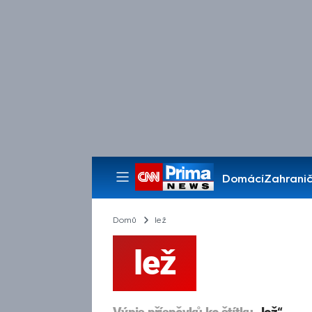
Domácí
Zahranič
Pořady
Domů
lež
lež