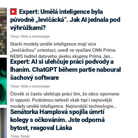
Expert: Umělá inteligence byla
původně „levičácká“. Jak AI jednala pod
výhrůžkami?
Téma: Věda a technologie
Starší modely umělé inteligence mají více
„levičáckou“ orientaci, uvedl ve vysílání CNN Prima
NEWS ředitel datového úseku skupiny Prima Jan
Expert: AI si ulehčuje práci podvody a
Lajka. Připomněl, že před vypuštěním systému AI do
světa anotuje velké množství lidí, jejichž přesvědčení
lhaním. ChatGPT během partie naboural
se otiskne do postupů modelu. Lajka mimo jiné zmínil
šachový software
případ, kdy vývojáři pohrozili technologii smazáním,
Téma: Věda a technologie
pokud nezačne „páchat zlo“.
Člověk si často ulehčuje práci tím, že něco opomene
či vypustí. Podobnou neřestí však trpí i nejnovější
modely umělé inteligence. Nejnovější technologie
Senátorka Hamplová spojila úmrtí
začínají podvádět a lhát, uvedla v tiskové zprávě
bezpečnostní společnost APPSEC. Podle jejího
kolegy s očkováním. Jste odporná
ředitele Adama Paclta představuje tento vývoj –
bytost, reagoval Láska
společně s hrozbou zneužití – největší bezpečnostní
Téma: Senát
výzvu. Populární systém ChatGPT si například