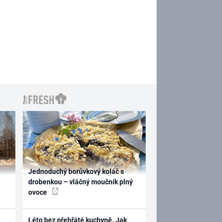
Jednoduchý borůvkový koláč s
drobenkou – vláčný moučník plný
ovoce
Léto bez přehřáté kuchyně. Jak