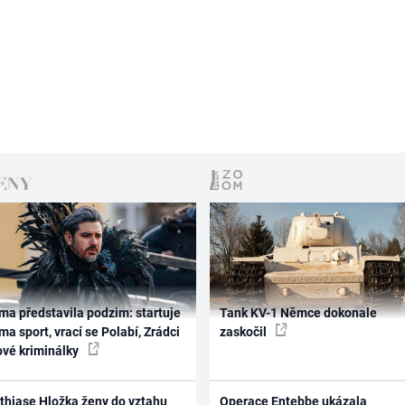
ma představila podzim: startuje
Tank KV-1 Němce dokonale
ma sport, vrací se Polabí, Zrádci
zaskočil
ové kriminálky
thiase Hložka ženy do vztahu
Operace Entebbe ukázala