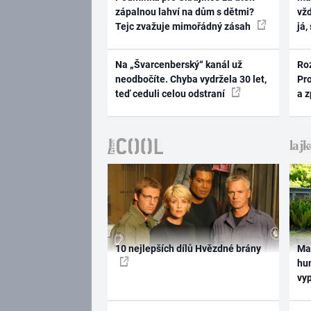
zápalnou lahví na dům s dětmi?
vž
Tejc zvažuje mimořádný zásah
já,
Na „Švarcenberský“ kanál už
Ro
neodbočíte. Chyba vydržela 30 let,
Pr
teď ceduli celou odstraní
a 
10 nejlepších dílů Hvězdné brány
Ma
hum
vy