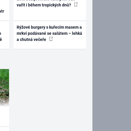
vařit i během tropických dnů?
atr
Rýžové burgery s kuřecím masem a
o
mrkví podávané se salátem – lehká
ně
a chutná večeře