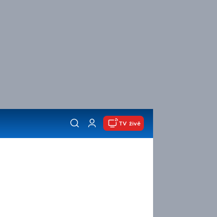
TV živě