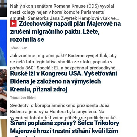
usnadnil šachovou partii se specializovaným
Náhlý skon senátora Romana Krause (ODS) vyvolal
hráčským softwarem tak, že se do něj naboural.
mezi kolegy nejen v horní komoře Parlamentu
smutek. Senátorka Jana Zwyrtek Hamplová však ve
Zdechovský napadl plán Majerové na
čtvrtek sdílela příspěvek s informací, že Kraus zemřel
v souvislosti s očkováním, a doplnila jej poznámkou
zrušení migračního paktu. Lžete,
„není co dodat“. Její kolega ze Senátu Václav Láska
rozohnila se
zareagoval slovy, že je co dodat. „Jste hyena a
Téma: 360°
naprosto odporná bytost,“ napsal. Hamplová na
opakovanou žádost CNN Prima NEWS o vyjádření
Jak zrušíme migrační pakt? Budeme vyvíjet tlak, aby
nereagovala. Láska mimo jiné na zesnulého Krause
se celá tato legislativa shodila ze stolu, popsala v
zavzpomínal.
pořadu 360° Speciál: EU a bezpečnost předsedkyně
Ruské lži v Kongresu USA. Vyšetřování
strany Trikolora a kandidátka do Evropského
parlamentu Zuzana Majerová. Její plán ale zkritizoval
Bidena je založeno na výmyslech
europoslanec Tomáš Zdechovský (KDU-ČSL). „Vaši
Kremlu, přiznal zdroj
kolegové na jednání o migračním paktu nikdy nepřišli,“
Téma: Joe Biden
uvedl lidovec. Majerová ho v reakci na to označila za
lháře.
Svědectví o korupci amerického prezidenta Joea
Bidena a jeho syna Huntera byla smyšlená. Na
vytvoření tohoto fiktivního příběhu se podílely ruské
Šíření poplašné zprávy? Šéfce Trikolory
tajné služby, přiznal žalobcům bývalý informátor FBI
Alexander Smirnov. Jeho lživá tvrzení o aktivitách
Majerové hrozí trestní stíhání kvůli lžím
Bidenovy rodiny však už využili republikáni, kteří v