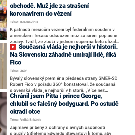
pozitivnímu testu na covid. Jenže o jeho pravosti se
obchodě. Muž jde za strašení
teď začalo spekulovat, protože Djokovič den po něm
koronavirem do vězení
navštívil akci pro děti.
Téma: Koronavirus
K patnácti měsícům vězení byl federálním soudem v
americkém Texasu odsouzen muž za šíření poplašné
zprávy. Tvrdil, že zboží v jednom supermarketu olízal
Současná vláda je nejhorší v historii.
jeho příbuzný, který trpí covidem. S odvoláním na
prokuraturu o tom informoval deník The New York
Na Slovensku záhadně umírají lidé, říká
Times.
Fico
Téma: 360°
Bývalý slovenský premiér a předseda strany SMER-SD
Robert Fico v pořadu 360° konstatoval, že současná
slovenská vláda je nejhorší v historii. „Více než
Chránil jsem Pitta i prince George,
osmdesát procent občanů jí nedůvěřuje. Je přirozené,
že lidé chtějí předčasné volby,“ řekl ve vysílání CNN
chlubil se falešný bodyguard. Po ostudě
Prima NEWS.
okradl otce
Téma: Velká Británie
Zajímavé příběhy z ochrany slavných osobností
sloužily 53letému Edwardu Stewartovi k tomu, aby