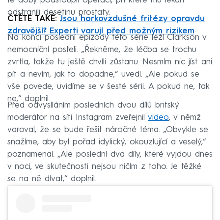
té doby podstoupil operaci, při které mu lékaři
odstranili desetinu prostaty.
ČTĚTE TAKÉ:
Jsou horkovzdušné fritézy opravdu
zdravější? Experti varují před možným rizikem
Na konci poslední epizody této série leží Clarkson v
nemocniční posteli. „Řekněme, že léčba se trochu
zvrtla, takže tu ještě chvíli zůstanu. Nesmím nic jíst ani
pít a nevím, jak to dopadne,“ uvedl. „Ale pokud se
vše povede, uvidíme se v šesté sérii. A pokud ne, tak
ne,“ doplnil.
Před odvysíláním posledních dvou dílů britský
moderátor na síti Instagram zveřejnil
video
, v němž
varoval, že se bude řešit náročné téma. „Obvykle se
snažíme, aby byl pořad idylický, okouzlující a veselý,“
poznamenal. „Ale poslední dva díly, které vyjdou dnes
v noci, ve skutečnosti nejsou ničím z toho. Je těžké
se na ně dívat,“ doplnil.