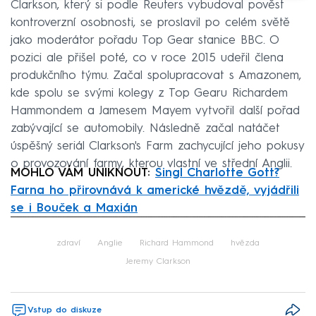
Clarkson, který si podle Reuters vybudoval pověst
kontroverzní osobnosti, se proslavil po celém světě
jako moderátor pořadu Top Gear stanice BBC. O
pozici ale přišel poté, co v roce 2015 udeřil člena
produkčního týmu. Začal spolupracovat s Amazonem,
kde spolu se svými kolegy z Top Gearu Richardem
Hammondem a Jamesem Mayem vytvořil další pořad
zabývající se automobily. Následně začal natáčet
úspěšný seriál Clarkson's Farm zachycující jeho pokusy
o provozování farmy, kterou vlastní ve střední Anglii.
MOHLO VÁM UNIKNOUT:
Singl Charlotte Gott?
Farna ho přirovnává k americké hvězdě, vyjádřili
se i Bouček a Maxián
Failed to fetch
zdraví
Anglie
Richard Hammond
hvězda
Jeremy Clarkson
Vstup do diskuze