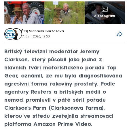
8 fotografií
ČTK
,
Michaela Bartošová
17. čvn 2026, 12:50
Britský televizní moderátor Jeremy
Clarkson, který působil jako jedna z
hlavních tváří motoristického pořadu Top
Gear, oznámil, že mu byla diagnostikována
agresivní forma rakoviny prostaty. Podle
agentury Reuters a britských médií o
nemoci promluvil v páté sérii pořadu
Clarkson's Farm (Clarksonova farma),
kterou ve středu zveřejnila streamovací
platforma Amazon Prime Video.