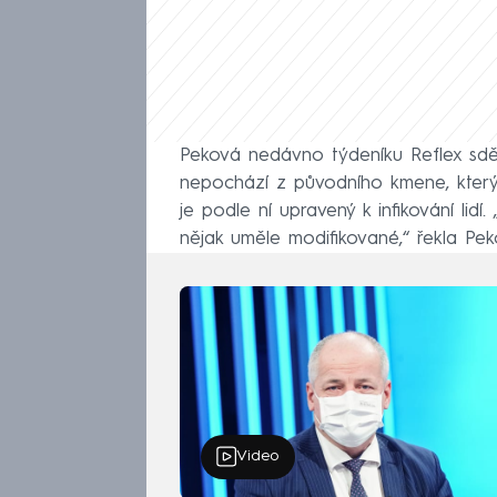
Peková nedávno týdeníku Reflex sděl
nepochází z původního kmene, který 
je podle ní upravený k infikování lid
nějak uměle modifikované,“ řekla Pek
Video