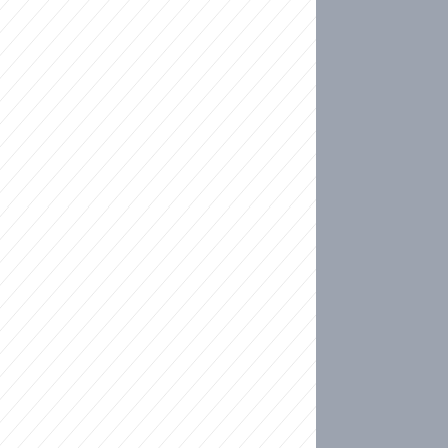
ideo
kat migranty do Česka? Sami by odešli, tvrdí exp
ické sebevraždě