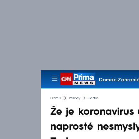
Domácí
Zahranič
Pořady
Domů
Pořady
Partie
Že je koronavirus
naprosté nesmysly