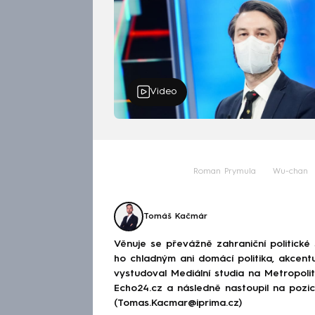
Video
Roman Prymula
Wu-chan
Tomáš Kačmár
Věnuje se převážně zahraniční politické
ho chladným ani domácí politika, akcent
vystudoval Mediální studia na Metropolitn
Echo24.cz a následně nastoupil na poz
(Tomas.Kacmar@iprima.cz)