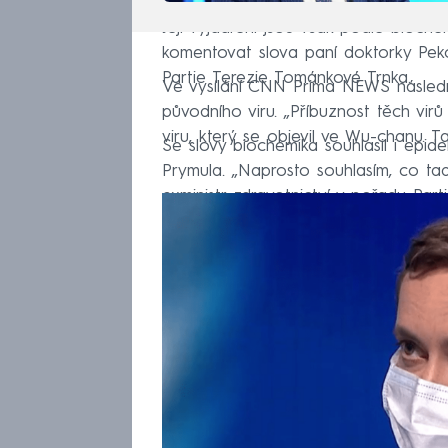
Její vyjádření jsou však podle bioch
komentovat slova paní doktorky Peko
Partie Terezie Tománkové Trnka.
Ve vysílání CNN Prima NEWS následn
původního viru. „Příbuznost těch vir
viru, který se objevil ve Wu-chanu. T
Se slovy biochemika souhlasil i epid
Prymula. „Naprosto souhlasím, co tad
exministr zdravotnictví v pořadu Par