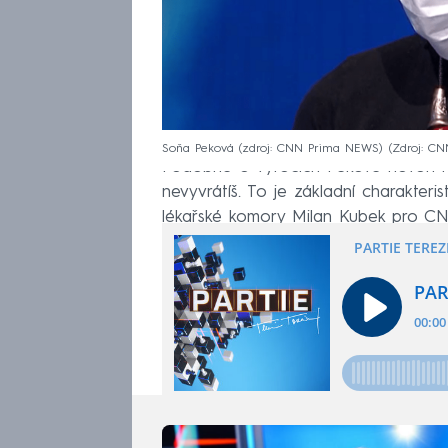
Soňa Peková (zdroj: CNN Prima NEWS)
Zdroj: C
Podobně o výrocích Pekové hovoří i dal
nevyvrátíš. To je základní charakteris
lékařské komory Milan Kubek pro CN
zamořovali koronavirem svět, pak po