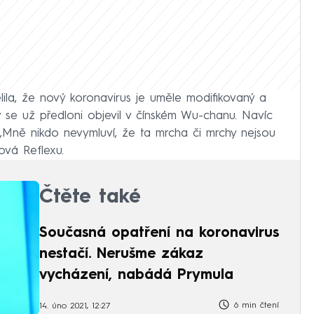
ila, že nový koronavirus je uměle modifikovaný a
se už předloni objevil v čínském Wu-chanu. Navíc
í. „Mně nikdo nevymluví, že ta mrcha či mrchy nejsou
ová Reflexu.
Čtěte také
Současná opatření na koronavirus
nestačí. Nerušme zákaz
vycházení, nabádá Prymula
6 min čtení
14. úno 2021, 12:27