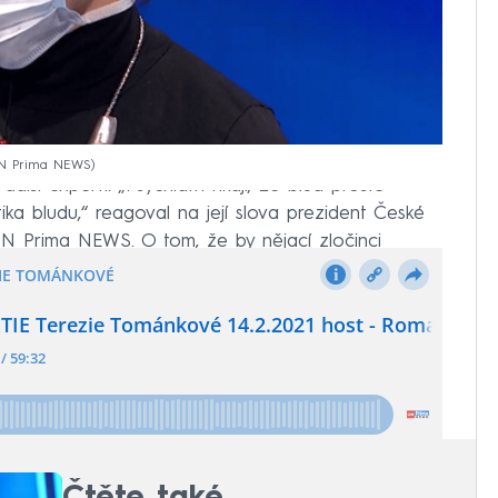
NN Prima NEWS
ší experti. „Psychiatři říkají, že blud prostě
tika bludu,“ reagoval na její slova prezident České
N Prima NEWS. O tom, že by nějací zločinci
dle imunologa Václava Hořejšího nejsou důkazy.