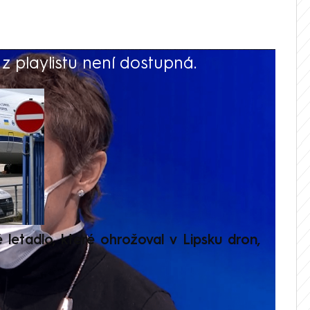
 playlistu není dostupná.
V
é letadlo, které ohrožoval v Lipsku dron,
Přilá
polit