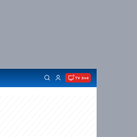
TV živě