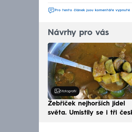
Pro tento článek jsou komentáře vypnuté
Návrhy pro vás
5
fotografií
Žebříček nejhorších jídel
světa. Umístily se i tři čes
pokrmy, vévodí skandináv
kuchyně