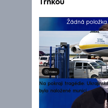
Trnkou
Žádná položka z
Výběr redakce
Video
Na pokraji tragédie: Ukrajinsk
bylo naložené municí