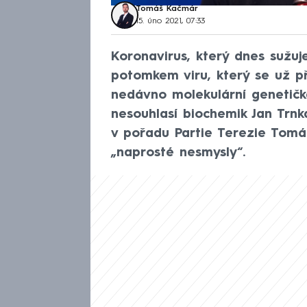
Tomáš Kačmár
15. úno 2021, 07:33
Koronavirus, který dnes sužuj
potomkem viru, který se už př
nedávno molekulární genetička
nesouhlasí biochemik Jan Trn
v pořadu Partie Terezie Tomá
„naprosté nesmysly“.