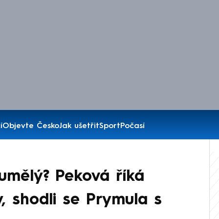
í
Objevte Česko
Jak ušetřit
Sport
Počasí
 umělý? Peková říká
, shodli se Prymula s