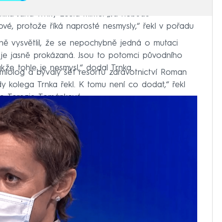
emika Jana Trnky zcela mimo. „Já nebudu
vé, protože říká naprosté nesmysly,“ řekl v pořadu
ě vysvětlil, že se nepochybně jedná o mutaci
ů je jasně prokázaná. Jsou to potomci původního
akže tohle je nesmysl,“ dodal Trnka.
emiolog a bývalý šéf resortu zdravotnictví Roman
y kolega Trnka řekl. K tomu není co dodat,“ řekl
tie Terezie Tománkové.