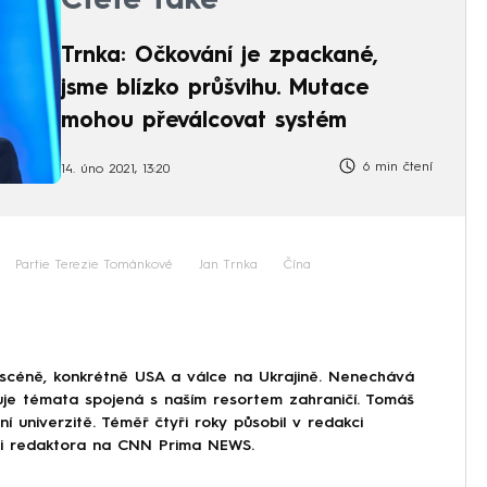
Čtěte také
Trnka: Očkování je zpackané,
jsme blízko průšvihu. Mutace
mohou převálcovat systém
6 min čtení
14. úno 2021, 13:20
Partie Terezie Tománkové
Jan Trnka
Čína
 scéně, konkrétně USA a válce na Ukrajině. Nenechává
uje témata spojená s naším resortem zahraničí. Tomáš
í univerzitě. Téměř čtyři roky působil v redakci
ici redaktora na CNN Prima NEWS.