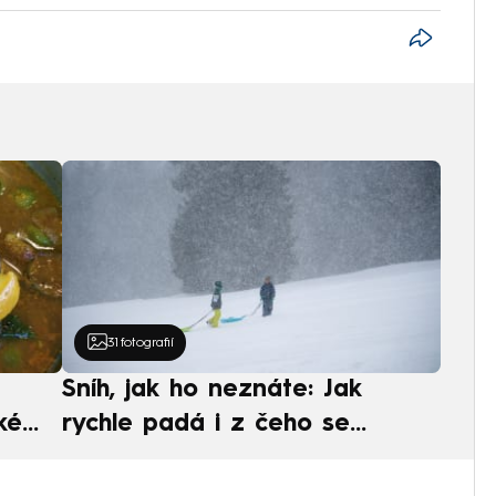
31
fotografií
Sníh, jak ho neznáte: Jak
ké
rychle padá i z čeho se
ská
skládá. A vločky nejsou bílé