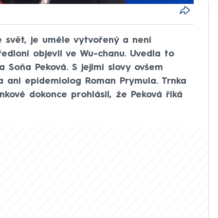
e svět, je uměle vytvořený a není
edloni objevil ve Wu-chanu. Uvedla to
 Soňa Peková. S jejími slovy ovšem
ka ani epidemiolog Roman Prymula. Trnka
nkové dokonce prohlásil, že Peková říká