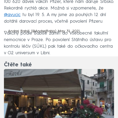
100 620 dávek vakcín Pfizer, které nám daruje Srbsko.
Rekordně rychlá akce. Možná si vzpomenete, že
@avucic
tu byl 19. 5. A my jsme za pouhých 12 dní
dotáhli darovací proces, včetně povolení Pfizeru.
— Andrej Babiš (@AndrejBabis)
May 31, 2021
Vakcíny podle Babiše zamíří do Všeobecné fakultní
nemocnice v Praze. Po povolení Státního ústavu pro
kontrolu léčiv (SÚKL) pak také do očkovacího centra
v O2 universum v Libni.
Čtěte také