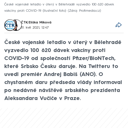
České vojenské letadlo v úterý v Bělehradě vyzvedlo 100 620 dávek
vakcíny proti COVID-19. (Ilustrační foto)
Zdroj: Profimedia.cz
ČTK
,
Eliška Míková
31. kvě 2021, 12:47
České vojenské letadlo v úterý v Bělehradě
vyzvedlo 100 620 dávek vakcíny proti
COVID-19 od společností Pfizer/BioNTech,
které Srbsko Česku daruje. Na Twitteru to
uvedl premiér Andrej Babiš (ANO). O
chystaném daru předseda vlády informoval
po nedávné návštěvě srbského prezidenta
Aleksandara Vučiče v Praze.