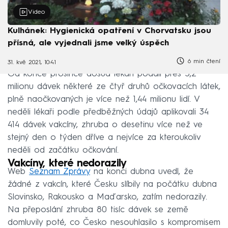
Video
Kulhánek: Hygienická opatření v Chorvatsku jsou
přísná, ale vyjednali jsme velký úspěch
6 min čtení
31. kvě 2021, 10:41
Od konce prosince dosud lékaři podali přes 5,2
milionu dávek některé ze čtyř druhů očkovacích látek,
plně naočkovaných je více než 1,44 milionu lidí. V
neděli lékaři podle předběžných údajů aplikovali 34
414 dávek vakcíny, zhruba o desetinu více než ve
stejný den o týden dříve a nejvíce za kteroukoliv
neděli od začátku očkování.
Vakcíny, které nedorazily
Web
Seznam Zprávy
na konci dubna uvedl, že
žádné z vakcín, které Česku slíbily na počátku dubna
Slovinsko, Rakousko a Maďarsko, zatím nedorazily.
Na přeposlání zhruba 80 tisíc dávek se země
domluvily poté, co Česko nesouhlasilo s kompromisem