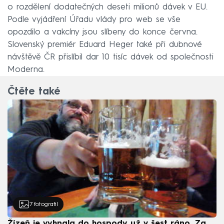
o rozdělení dodatečných deseti milionů dávek v EU.
Podle vyjádření Úřadu vlády pro web se vše
opozdilo a vakcíny jsou slíbeny do konce června.
Slovenský premiér Eduard Heger také při dubnové
návštěvě ČR přislíbil dar 10 tisíc dávek od společnosti
Moderna.
Čtěte také
7
fotografií
Žízeň je vyhnala do hospody už v šest ráno. Za