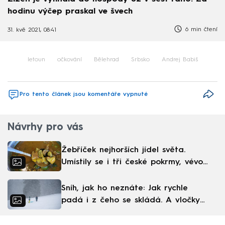
hodinu výčep praskal ve švech
6 min čtení
31. kvě 2021, 08:41
letoun
očkování
Bělehrad
Srbsko
Andrej Babiš
Pro tento článek jsou komentáře vypnuté
Návrhy pro vás
Žebříček nejhorších jídel světa.
Umístily se i tři české pokrmy, vévodí
skandinávská kuchyně
Sníh, jak ho neznáte: Jak rychle
padá i z čeho se skládá. A vločky
nejsou bílé