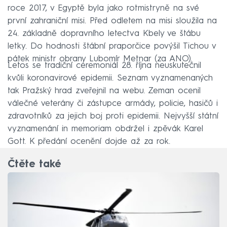
roce 2017, v Egyptě byla jako rotmistryně na své
první zahraniční misi. Před odletem na misi sloužila na
24. základně dopravního letectva Kbely ve štábu
letky. Do hodnosti štábní praporčice povýšil Tichou v
pátek ministr obrany Lubomír Metnar (za ANO).
Letos se tradiční ceremoniál 28. října neuskutečnil
kvůli koronavirové epidemii. Seznam vyznamenaných
tak Pražský hrad zveřejnil na webu. Zeman ocenil
válečné veterány či zástupce armády, policie, hasičů i
zdravotníků za jejich boj proti epidemii. Nejvyšší státní
vyznamenání in memoriam obdržel i zpěvák Karel
Gott. K předání ocenění dojde až za rok.
Čtěte také