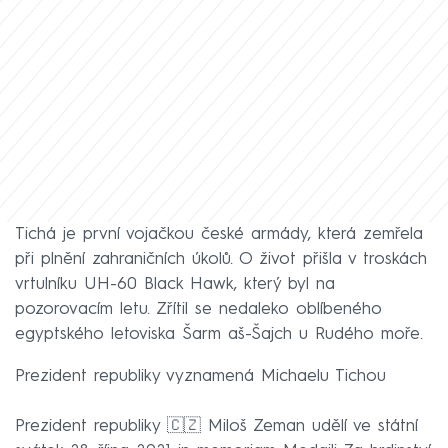
Tichá je první vojačkou české armády, která zemřela
při plnění zahraničních úkolů. O život přišla v troskách
vrtulníku UH-60 Black Hawk, který byl na
pozorovacím letu. Zřítil se nedaleko oblíbeného
egyptského letoviska Šarm aš-Šajch u Rudého moře.
Prezident republiky vyznamená Michaelu Tichou
Prezident republiky 🇨🇿 Miloš Zeman udělí ve státní