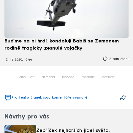
Buďme na ni hrdí, kondolují Babiš se Zemanem
rodině tragicky zesnulé vojačky
6 min čtení
12. lis 2020, 18:44
Karel Gott
armáda
nehoda
medaile
ocenění
Pro tento článek jsou komentáře vypnuté
Návrhy pro vás
Žebříček nejhorších jídel světa.