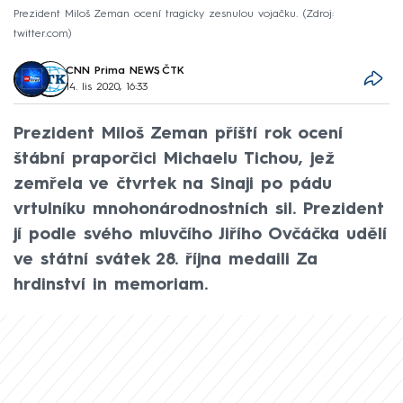
Prezident Miloš Zeman ocení tragicky zesnulou vojačku.
Zdroj:
twitter.com
CNN Prima NEWS
,
ČTK
14. lis 2020, 16:33
Prezident Miloš Zeman příští rok ocení
štábní praporčici Michaelu Tichou, jež
zemřela ve čtvrtek na Sinaji po pádu
vrtulníku mnohonárodnostních sil. Prezident
jí podle svého mluvčího Jiřího Ovčáčka udělí
ve státní svátek 28. října medaili Za
hrdinství in memoriam.