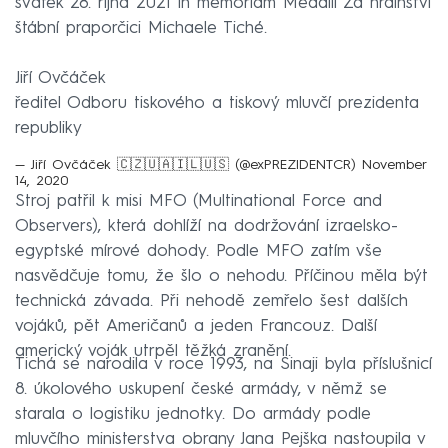
svátek 28. října 2021 in memoriam Medaili Za hrdinství
štábní praporčici Michaele Tiché.
Jiří Ovčáček
ředitel Odboru tiskového a tiskový mluvčí prezidenta
republiky
— Jiří Ovčáček 🇨🇿🇺🇦🇮🇱🇺🇸 (@exPREZIDENTCR)
November
14, 2020
Stroj patřil k misi MFO (Multinational Force and
Observers), která dohlíží na dodržování izraelsko-
egyptské mírové dohody. Podle MFO zatím vše
nasvědčuje tomu, že šlo o nehodu. Příčinou měla být
technická závada. Při nehodě zemřelo šest dalších
vojáků, pět Američanů a jeden Francouz. Další
americký voják utrpěl těžká zranění.
Tichá se narodila v roce 1993, na Sinaji byla příslušnicí
8. úkolového uskupení české armády, v němž se
starala o logistiku jednotky. Do armády podle
mluvčího ministerstva obrany Jana Pejška nastoupila v