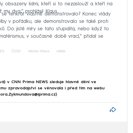
y obsazeny lidmi, kteří si to nezaslouží a kteří na
ž my dva,“ prohlásil Klaus.
co se tenkrát vlastně demonstrovalo? Konec vlády
lby v pořádku, ale demonstrovalo se také proti
ků. Do jisté míry se tato stupidita, nebo když to
amatérismus, v současné době vrací,“ přidal se
DS
ČSSD
Václav Klaus
vláda
á) v CNN Prima NEWS sleduje hlavně dění ve
ému zpravodajství se věnovala i před tím na webu
rbora.Zykmundova@iprima.cz)