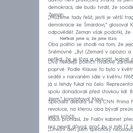
dávno není pravicová strana. Já jse
demokracii, ale budu tvrdit, že sociá
Zeman.
„Můžeme tady řešit, jestli je větší t
demokracie ke Šmardovi,“ glosoval K
odpovědět. Zeman však podotkl, že n
Neříkali jsme si, že jsme lůza.
Oba politici se shodli na tom, že jej
Sněmovně. „Byl (Zeman) v opozici a p
neříkal, že je lůza a dezolát. Jednali
Dva někdejší političtí rivalové zárov
poprvé. Podle Klause to bylo v květ
seděli v narvaném sále v květnu 196
já si tehdy ťukal na čelo. Reprezent
spolu dohadovali před stovkou lidí. B
žijem,“ konstatoval Klaus.
Speciální debata se na CNN Prima N
revoluce, na kterou oba bývalí prezid
velmi kritičtí.
Klaus prohlásil, že Fialův kabinet p
prý nevidí důvod, proč by si měl 17. 
„Dnešní den jsem specificky neoslavo