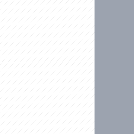
ideo
kat migranty do Česka? Sami by odešli, tvrdí exp
ické sebevraždě