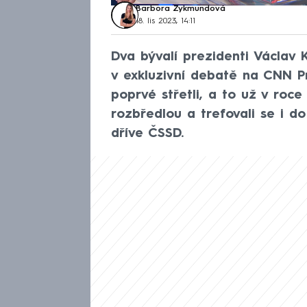
Barbora Zykmundová
18. lis 2023, 14:11
Dva bývalí prezidenti Václav 
v exkluzivní debatě na CNN P
poprvé střetli, a to už v roce 
rozbředlou a trefovali se i 
dříve ČSSD.