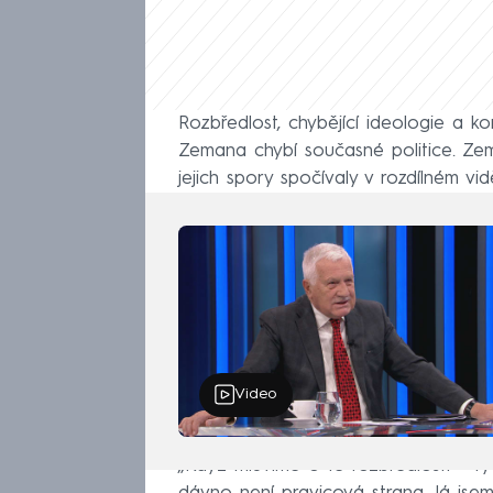
Rozbředlost, chybějící ideologie a ko
Zemana chybí současné politice. Zem
jejich spory spočívaly v rozdílném vi
Video
„Když mluvíme o té rozbředlosti – ty 