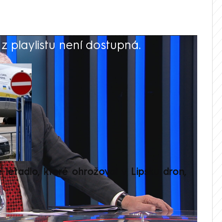
 playlistu není dostupná.
V
é letadlo, které ohrožoval v Lipsku dron,
Přilá
polit