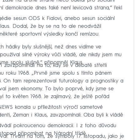
m zase na druhé straně něco udělal pro sociální
lní demokracie dnes také není levicová strana,“ řekl
ragédie sesun ODS k Fialovi, anebo sesun sociální
laus. Dodal, že by se na to ale neodvážil
ěkteré sportovní výsledky končí remízou.
ich hádky byly slušnější, než dnes vidíme ve
oužíval silné výroky vůči vládě, ale nikdy jsem mu
 jsme spolu slušně,“ připomněl Klaus.
eň zavzpomínali na to, kdy se v debatě střetli
nu roku 1968. „Prvně jsme spolu s tímto pánem
8. On tam reprezentoval futurology a prognostiky a
oval jsem ekonomy. To bylo poprvé, kdy jsme se
yl to květen 1968. Je zajímavý, že ještě pořád
EWS konala u příležitosti výročí sametové
enti, Zeman i Klaus, zavzpomínali. Oba byli k vládě
ředvádí pokroucenou demokracii. I z toho důvodu
listopad připomínat na Národní třídě.
val. Trvám na tom, že symboly 17. listopadu, jako je