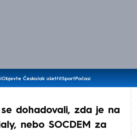
í
Objevte Česko
Jak ušetřit
Sport
Počasí
se dohadovali, zda je na
ialy, nebo SOCDEM za