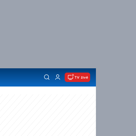
TV živě