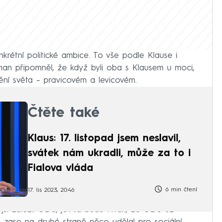
nkrétní politické ambice. To vše podle Klause i
an připomněl, že když byli oba s Klausem u moci,
dění světa – pravicovém a levicovém.
Čtěte také
Klaus: 17. listopad jsem neslavil,
svátek nám ukradli, může za to i
Fialova vláda
6 min čtení
17. lis 2023, 20:46
jsi založil ODS, jo? Já budu tvrdit, že ODS už