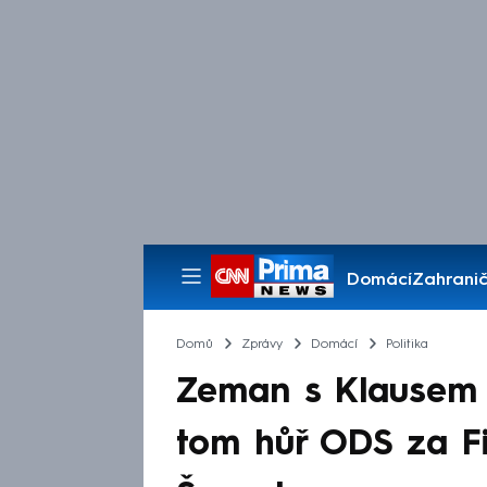
Domácí
Zahranič
Pořady
Domů
Zprávy
Domácí
Politika
Zeman s Klausem 
tom hůř ODS za F