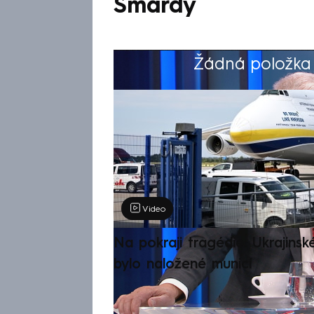
Šmardy
Žádná položka z
Výběr redakce
Video
Na pokraji tragédie: Ukrajinsk
bylo naložené municí