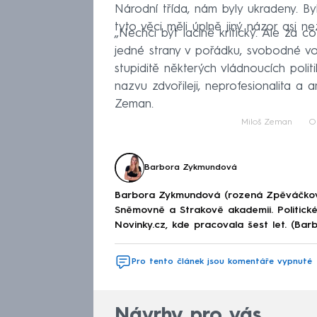
Národní třída, nám byly ukradeny. Byl
tyto věci měli úplně jiný názor asi ne
„Nechci být lacině kritický. Ale za 
jedné strany v pořádku, svobodné vo
stupiditě některých vládnoucích politi
nazvu zdvořileji, neprofesionalita a 
Zeman.
Miloš Zeman
O
Barbora Zykmundová
Barbora Zykmundová (rozená Zpěváčkov
Sněmovně a Strakově akademii. Politick
Novinky.cz, kde pracovala šest let. (Ba
Pro tento článek jsou komentáře vypnuté
Návrhy pro vás