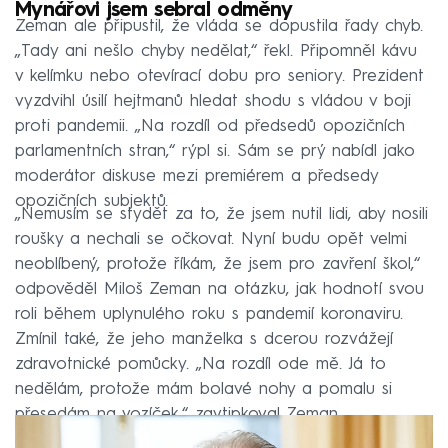
Mynářovi jsem sebral odměny
Zeman ale připustil, že vláda se dopustila řady chyb.
„Tady ani nešlo chyby nedělat,“ řekl. Připomněl kávu
v kelímku nebo otevírací dobu pro seniory. Prezident
vyzdvihl úsilí hejtmanů hledat shodu s vládou v boji
proti pandemii. „Na rozdíl od předsedů opozičních
parlamentních stran,“ rýpl si. Sám se prý nabídl jako
moderátor diskuse mezi premiérem a předsedy
opozičních subjektů.
„Nemusím se stydět za to, že jsem nutil lidi, aby nosili
roušky a nechali se očkovat. Nyní budu opět velmi
neoblíbený, protože říkám, že jsem pro zavření škol,“
odpověděl Miloš Zeman na otázku, jak hodnotí svou
roli během uplynulého roku s pandemií koronaviru.
Zmínil také, že jeho manželka s dcerou rozvážejí
zdravotnické pomůcky. „Na rozdíl ode mě. Já to
nedělám, protože mám bolavé nohy a pomalu si
přesedám na vozíček,“ zavtipkoval Zeman.