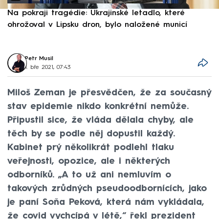
Na pokraji tragédie: Ukrajinské letadlo, které
P
ohrožoval v Lipsku dron, bylo naložené municí
e
Petr Musil
1. bře 2021, 07:43
Miloš Zeman je přesvědčen, že za současný
stav epidemie nikdo konkrétní nemůže.
Připustil sice, že vláda dělala chyby, ale
těch by se podle něj dopustil každý.
Kabinet prý několikrát podlehl tlaku
veřejnosti, opozice, ale i některých
odborníků. „A to už ani nemluvím o
takových zrůdných pseudoodbornících, jako
je paní Soňa Peková, která nám vykládala,
že covid vychcípá v létě,“ řekl prezident