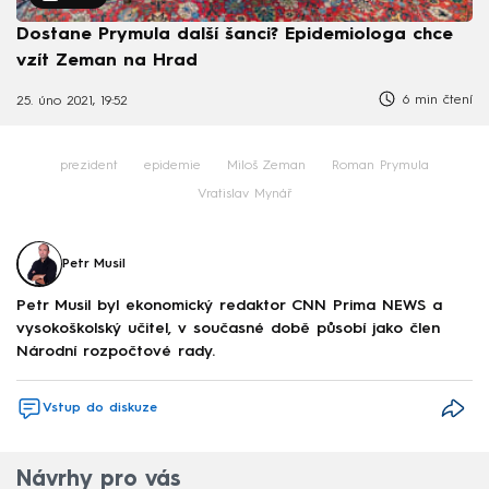
Dostane Prymula další šanci? Epidemiologa chce
vzít Zeman na Hrad
6 min čtení
25. úno 2021, 19:52
prezident
epidemie
Miloš Zeman
Roman Prymula
Vratislav Mynář
Petr Musil
Petr Musil byl ekonomický redaktor CNN Prima NEWS a
vysokoškolský učitel, v současné době působí jako člen
Národní rozpočtové rady.
Vstup do diskuze
Návrhy pro vás