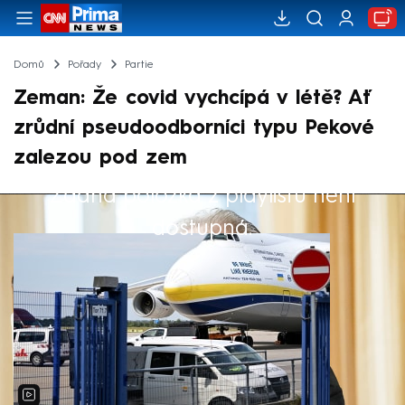
Domů
Pořady
Partie
Zeman: Že covid vychcípá v létě? Ať
zrůdní pseudoodborníci typu Pekové
zalezou pod zem
Žádná položka z playlistu není
Výběr redakce
dostupná.