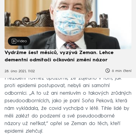
Video
Vydržme šest měsíců, vyzývá Zeman. Lehce
dementní odmítači očkování změní názor
6 min čtení
28. úno 2021, 11:02
Prezident rovněž upozornil, že zajedno v tom, jak
proti epidemii postupovat, nebyli ani samotní
odborníci. „A to už ani nemluvím o takových zrůdných
pseudoodbornících, jako je paní Soňa Peková, která
nám vykládala, že covid vychcípá v létě. Tihle lidé by
měli zalézt do podzemí a své pseudoodborné
názory už neříkat,“ opřel se Zeman do těch, kteří
epidemii zlehčují.