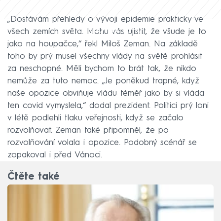
„Dostávám přehledy o vývoji epidemie prakticky ve
Failed to fetch
všech zemích světa. Mohu vás ujistit, že všude je to
jako na houpačce,“ řekl Miloš Zeman. Na základě
toho by prý musel všechny vlády na světě prohlásit
za neschopné. Měli bychom to brát tak, že nikdo
nemůže za tuto nemoc. „Je poněkud trapné, když
naše opozice obviňuje vládu téměř jako by si vláda
ten covid vymyslela,“ dodal prezident. Politici prý loni
v létě podlehli tlaku veřejnosti, když se začalo
rozvolňovat. Zeman také připomněl, že po
rozvolňování volala i opozice. Podobný scénář se
zopakoval i před Vánoci.
Čtěte také