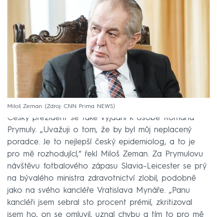
Miloš Zeman
Zdroj: CNN Prima NEWS
Český prezident se také vyjádřil k osobě Romana
Prymuly. „Uvažuji o tom, že by byl můj neplacený
poradce. Je to nejlepší český epidemiolog, a to je
pro mě rozhodující,“ řekl Miloš Zeman. Za Prymulovu
návštěvu fotbalového zápasu Slavia–Leicester se prý
na bývalého ministra zdravotnictví zlobil, podobně
jako na svého kancléře Vratislava Mynáře. „Panu
kancléři jsem sebral sto procent prémií, zkritizoval
jsem ho, on se omluvil, uznal chybu a tím to pro mě