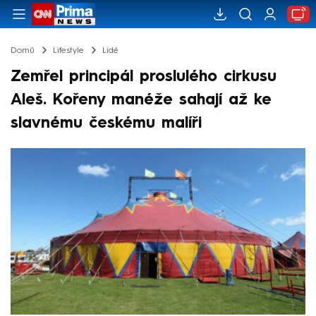
Domů
Lifestyle
Lidé
Zemřel principál proslulého cirkusu
Aleš. Kořeny manéže sahají až ke
slavnému českému malíři