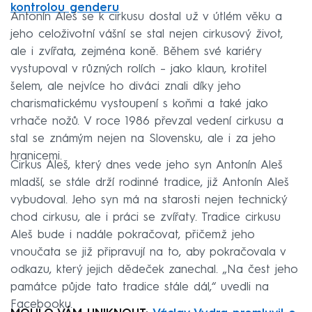
kontrolou genderu
Antonín Aleš se k cirkusu dostal už v útlém věku a
jeho celoživotní vášní se stal nejen cirkusový život,
ale i zvířata, zejména koně. Během své kariéry
vystupoval v různých rolích – jako klaun, krotitel
šelem, ale nejvíce ho diváci znali díky jeho
charismatickému vystoupení s koňmi a také jako
vrhače nožů. V roce 1986 převzal vedení cirkusu a
stal se známým nejen na Slovensku, ale i za jeho
hranicemi.
Cirkus Aleš, který dnes vede jeho syn Antonín Aleš
mladší, se stále drží rodinné tradice, již Antonín Aleš
vybudoval. Jeho syn má na starosti nejen technický
chod cirkusu, ale i práci se zvířaty. Tradice cirkusu
Aleš bude i nadále pokračovat, přičemž jeho
vnoučata se již připravují na to, aby pokračovala v
odkazu, který jejich dědeček zanechal. „Na čest jeho
památce půjde tato tradice stále dál,“ uvedli na
Facebooku.