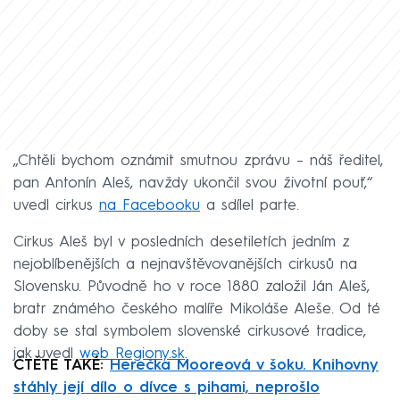
„Chtěli bychom oznámit smutnou zprávu – náš ředitel,
pan Antonín Aleš, navždy ukončil svou životní pouť,“
uvedl cirkus
na Facebooku
a sdílel parte.
Cirkus Aleš byl v posledních desetiletích jedním z
nejoblíbenějších a nejnavštěvovanějších cirkusů na
Slovensku. Původně ho v roce 1880 založil Ján Aleš,
bratr známého českého malíře Mikoláše Aleše. Od té
doby se stal symbolem slovenské cirkusové tradice,
jak uvedl
web Regiony.sk
.
ČTĚTE TAKÉ:
Herečka Mooreová v šoku. Knihovny
stáhly její dílo o dívce s pihami, neprošlo