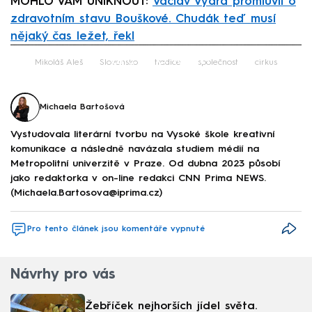
MOHLO VÁM UNIKNOUT:
Václav Vydra promluvil o
zdravotním stavu Bouškové. Chudák teď musí
nějaký čas ležet, řekl
Failed to fetch
Mikoláš Aleš
Slovensko
tradice
společnost
cirkus
Michaela Bartošová
Vystudovala literární tvorbu na Vysoké škole kreativní
komunikace a následně navázala studiem médií na
Metropolitní univerzitě v Praze. Od dubna 2023 působí
jako redaktorka v on-line redakci CNN Prima NEWS.
(Michaela.Bartosova@iprima.cz)
Pro tento článek jsou komentáře vypnuté
Návrhy pro vás
Žebříček nejhorších jídel světa.