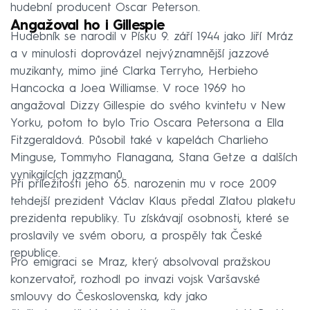
hudební producent Oscar Peterson.
Angažoval ho i Gillespie
Hudebník se narodil v Písku 9. září 1944 jako Jiří Mráz
a v minulosti doprovázel nejvýznamnější jazzové
muzikanty, mimo jiné Clarka Terryho, Herbieho
Hancocka a Joea Williamse. V roce 1969 ho
angažoval Dizzy Gillespie do svého kvintetu v New
Yorku, potom to bylo Trio Oscara Petersona a Ella
Fitzgeraldová. Působil také v kapelách Charlieho
Minguse, Tommyho Flanagana, Stana Getze a dalších
vynikajících jazzmanů.
Při příležitosti jeho 65. narozenin mu v roce 2009
tehdejší prezident Václav Klaus předal Zlatou plaketu
prezidenta republiky. Tu získávají osobnosti, které se
proslavily ve svém oboru, a prospěly tak České
republice.
Pro emigraci se Mraz, který absolvoval pražskou
konzervatoř, rozhodl po invazi vojsk Varšavské
smlouvy do Československa, kdy jako