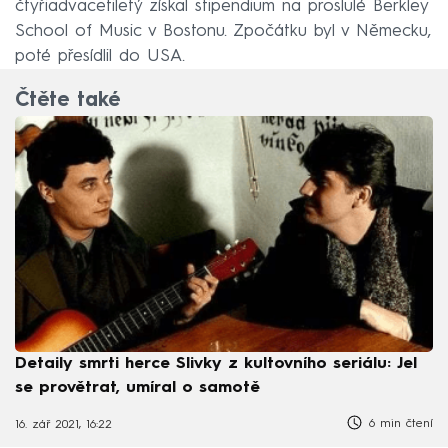
čtyřiadvacetiletý získal stipendium na proslulé Berkley
School of Music v Bostonu. Zpočátku byl v Německu,
poté přesídlil do USA.
Čtěte také
Detaily smrti herce Slivky z kultovního seriálu: Jel
se provětrat, umíral o samotě
6 min čtení
16. zář 2021, 16:22