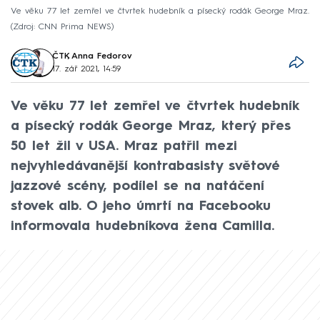
Ve věku 77 let zemřel ve čtvrtek hudebník a písecký rodák George Mraz.
Zdroj: CNN Prima NEWS
ČTK
,
Anna Fedorov
17. zář 2021, 14:59
Ve věku 77 let zemřel ve čtvrtek hudebník
a písecký rodák George Mraz, který přes
50 let žil v USA. Mraz patřil mezi
nejvyhledávanější kontrabasisty světové
jazzové scény, podílel se na natáčení
stovek alb. O jeho úmrtí na Facebooku
informovala hudebníkova žena Camilla.