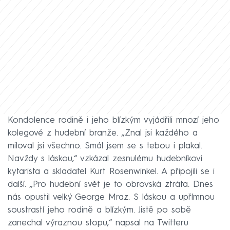
Kondolence rodině i jeho blízkým vyjádřili mnozí jeho
kolegové z hudební branže. „Znal jsi každého a
miloval jsi všechno. Smál jsem se s tebou i plakal.
Navždy s láskou,“ vzkázal zesnulému hudebníkovi
kytarista a skladatel Kurt Rosenwinkel. A připojili se i
další. „Pro hudební svět je to obrovská ztráta. Dnes
nás opustil velký George Mraz. S láskou a upřímnou
soustrastí jeho rodině a blízkým. Jistě po sobě
zanechal výraznou stopu,“ napsal na Twitteru