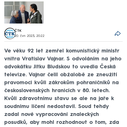
ČTK
20. čvn 2023, 20:22
Ve věku 92 let zemřel komunistický ministr
vnitra Vratislav Vajnar. S odvoláním na jeho
advokátku Jitku Bludskou to uvedla Česká
televize. Vajnar čelil obžalobě ze zneužití
pravomoci kvůli zákrokům pohraničníků na
československých hranicích v 80. letech.
Kvůli zdravotnímu stavu se ale na jaře k
soudnímu líčení nedostavil. Soud tehdy
zadal nové vypracování znaleckých
posudků, aby mohl rozhodnout o tom, zda