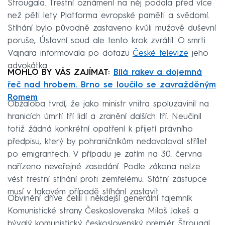
Štrougala. Trestní oznámení na něj podala před více
než pěti lety Platforma evropské paměti a svědomí.
Stíhání bylo původně zastaveno kvůli mužově duševní
poruše, Ústavní soud ale tento krok zvrátil. O smrti
Vajnara informovala po dotazu
České televize
jeho
advokátka.
MOHLO BY VÁS ZAJÍMAT:
Bílá rakev a dojemná
řeč nad hrobem. Brno se loučilo se zavražděným
Romem
Obžaloba tvrdí, že jako ministr vnitra spoluzavinil na
hranicích úmrtí tří lidí a zranění dalších tří. Neučinil
totiž žádná konkrétní opatření k přijetí právního
předpisu, který by pohraničníkům nedovoloval střílet
po emigrantech. V případu je zatím na 30. června
nařízeno neveřejné zasedání. Podle zákona nelze
vést trestní stíhání proti zemřelému. Státní zástupce
musí v takovém případě stíhání zastavit.
Obvinění dříve čelili i někdejší generální tajemník
Komunistické strany Československa Miloš Jakeš a
bývalý komunistický československý premiér Štrougal.