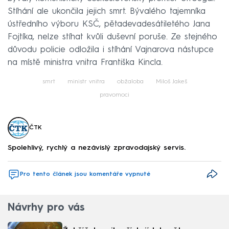
Stíhání ale ukončila jejich smrt. Bývalého tajemníka
ústředního výboru KSČ, pětadevadesátiletého Jana
Fojtíka, nelze stíhat kvůli duševní poruše. Ze stejného
důvodu policie odložila i stíhání Vajnarova nástupce
na místě ministra vnitra Františka Kincla.
smrt
ministr vnitra
obžaloba
Miloš Jakeš
pravomoci
ČTK
Spolehlivý, rychlý a nezávislý zpravodajský servis.
Pro tento článek jsou komentáře vypnuté
Návrhy pro vás