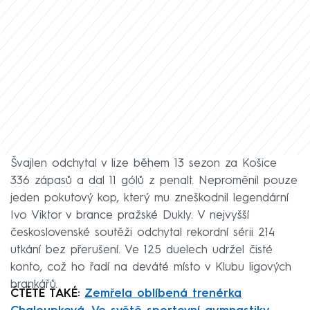
Švajlen odchytal v lize během 13 sezon za Košice
336 zápasů a dal 11 gólů z penalt. Neproměnil pouze
jeden pokutový kop, který mu zneškodnil legendární
Ivo Viktor v brance pražské Dukly. V nejvyšší
československé soutěži odchytal rekordní sérii 214
utkání bez přerušení. Ve 125 duelech udržel čisté
konto, což ho řadí na deváté místo v Klubu ligových
brankářů.
ČTĚTE TAKÉ:
Zemřela oblíbená trenérka