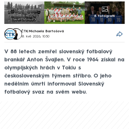
8 fotografií
ČTK
,
Michaela Bartošová
18. kvě 2026, 10:50
V 88 letech zemřel slovenský fotbalový
brankář Anton Švajlen. V roce 1964 získal na
olympijských hrách v Tokiu s
československým týmem stříbro. O jeho
nedělním úmrtí informoval Slovenský
fotbalový svaz na svém webu.