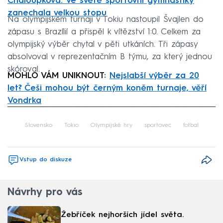
Chaloupková. Ve světě sportovní gymnastiky
zanechala velkou stopu
Na olympijském turnaji v Tokiu nastoupil Švajlen do
zápasu s Brazílií a přispěl k vítězství 1:0. Celkem za
olympijský výběr chytal v pěti utkáních. Tři zápasy
absolvoval v reprezentačním B týmu, za který jednou
skóroval.
MOHLO VÁM UNIKNOUT:
Nejslabší výběr za 20
let? Češi mohou být černým koněm turnaje, věří
Vondrka
Failed to fetch
Slovensko
Tokio
Olympijské hry
sportovec
fotbal
Vstup do diskuze
Návrhy pro vás
Žebříček nejhorších jídel světa.