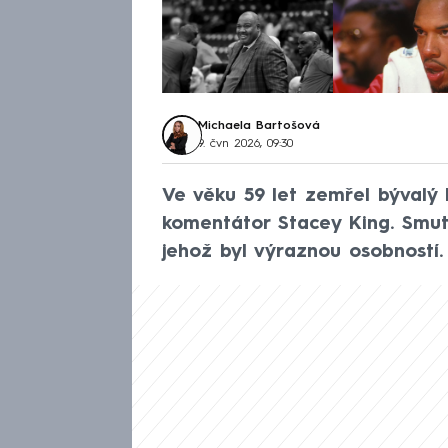
Michaela Bartošová
9. čvn 2026, 09:30
Ve věku 59 let zemřel bývalý 
komentátor Stacey King. Smutn
jehož byl výraznou osobností.