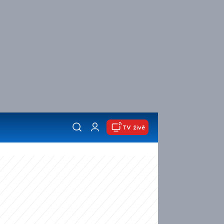
TV živě