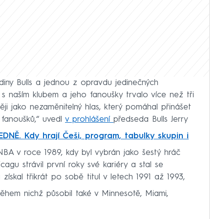
iny Bulls a jednou z opravdu jedinečných
ní s naším klubem a jeho fanoušky trvalo více než tři
ěji jako nezaměnitelný hlas, který pomáhal přinášet
 fanoušků,“ uvedl
v prohlášení
předseda Bulls Jerry
DNĚ. Kdy hrají Češi, program, tabulky skupin i
 NBA v roce 1989, kdy byl vybrán jako šestý hráč
cagu strávil první roky své kariéry a stal se
získal třikrát po sobě titul v letech 1991 až 1993,
hem nichž působil také v Minnesotě, Miami,