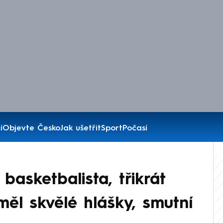
í
Objevte Česko
Jak ušetřit
Sport
Počasí
basketbalista, třikrát
měl skvělé hlášky, smutní