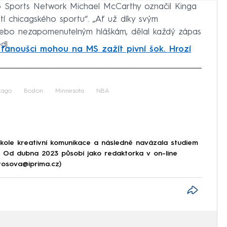
go Sports Network Michael McCarthy označil Kinga
tí chicagského sportu“. „Ať už díky svým
ebo nezapomenutelným hláškám, dělal každý zápas
dl.
 fanoušci mohou na MS zažít pivní šok. Hrozí
iled to fetch
cago
Boston
Minnesota
NBA
škole kreativní komunikace a následně navázala studiem
e. Od dubna 2023 působí jako redaktorka v on-line
tosova@iprima.cz)