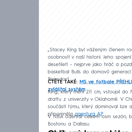
„Stacey King byl váženým členem rod
osobností v naší historii. Jeho spoje
desetiletí – nejprve jako hráč a pozd
basketbal Bulls do domovů generací
Reinsdorf.
ČTĚTE TAKÉ:
MS ve fotbale PŘEHLE
zvláštní systém
King, který měřil 211 cm, vstoupil do
draftu z univerzity v Oklahomě. V Chi
součástí týmu, který dominoval lize a 
připomněla
agentura AP
.
V NBA odehrál celkem osm sezón, bě
Bostonu a Dallasu.