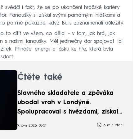
ž svědčí i fakt, že se po ukončení hráčské kariéry
átor. Fanoušky si získal svými památnými hláškami a
lo patrné pokaždé, když Bulls zaznamenali důležitý
o to cítit ve všem, co dělal – v tom, jak hrál, jak
 s našimi fanoušky. Měl jedinečný dar spojovat lidi
tek. Přinášel energii a lásku ke hře, která byla
sdorf.
Čtěte také
Slavného skladatele a zpěváka
ubodal vrah v Londýně.
Spolupracoval s hvězdami, získal
Grammy
6 min čtení
9. čvn 2026, 08:51