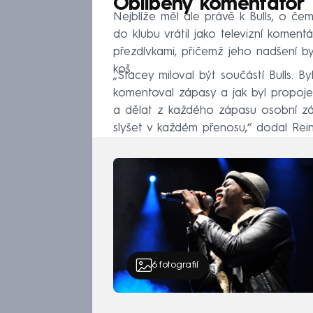
Oblíbený komentátor
Nejblíže měl ale právě k Bulls, o čem
do klubu vrátil jako televizní koment
přezdívkami, přičemž jeho nadšení by
koš.
„Stacey miloval být součástí Bulls. Byl
komentoval zápasy a jak byl propojen
a dělat z každého zápasu osobní záži
slyšet v každém přenosu,“ dodal Rein
6
fotografií