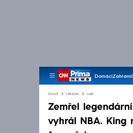
Domácí
Zahranič
Pořady
Domů
Lifestyle
Lidé
Zemřel legendární 
vyhrál NBA. King 