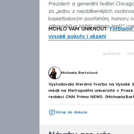
Prezident a generální ředitel Chica
za „jednu z nejoblíbenějších osobnos
basketbalovým postřehům, humoru n
zábavnější a každý přenos lepší,“ uve
MOHLO VÁM UNIKNOUT:
Fotbaloví
vysoké pokuty i vězení
Fa
společnost
Chi
Michaela Bartošová
Vystudovala literární tvorbu na Vysoké 
médií na Metropolitní univerzitě v Praz
redakci CNN Prima NEWS. (Michaela.Bar
Vstup do diskuze