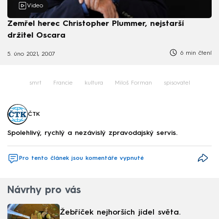
Video
Zemřel herec Christopher Plummer, nejstarší
držitel Oscara
6 min čtení
5. úno 2021, 20:07
smrt
Francie
kultura
Miloš Forman
spisovatel
ČTK
Spolehlivý, rychlý a nezávislý zpravodajský servis.
Pro tento článek jsou komentáře vypnuté
Návrhy pro vás
Žebříček nejhorších jídel světa.