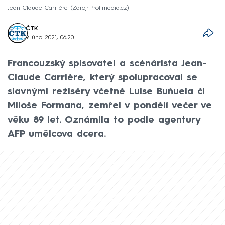
Jean-Claude Carrière
Zdroj: Profimedia.cz
ČTK
9. úno 2021, 06:20
Francouzský spisovatel a scénárista Jean-
Claude Carrière, který spolupracoval se
slavnými režiséry včetně Luise Buňuela či
Miloše Formana, zemřel v pondělí večer ve
věku 89 let. Oznámila to podle agentury
AFP umělcova dcera.