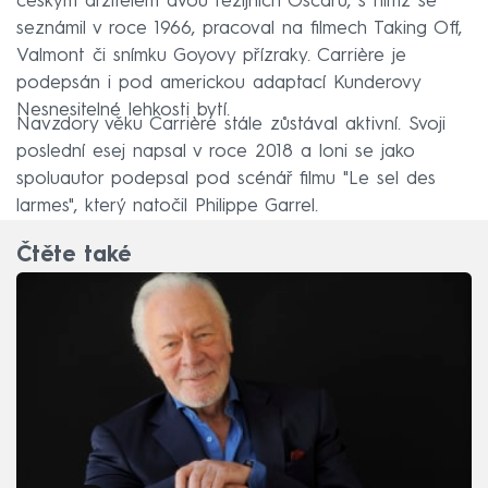
českým držitelem dvou režijních Oscarů, s nímž se
seznámil v roce 1966, pracoval na filmech Taking Off,
Valmont či snímku Goyovy přízraky. Carrière je
podepsán i pod americkou adaptací Kunderovy
Nesnesitelné lehkosti bytí.
Navzdory věku Carrière stále zůstával aktivní. Svoji
poslední esej napsal v roce 2018 a loni se jako
spoluautor podepsal pod scénář filmu "Le sel des
larmes", který natočil Philippe Garrel.
Čtěte také