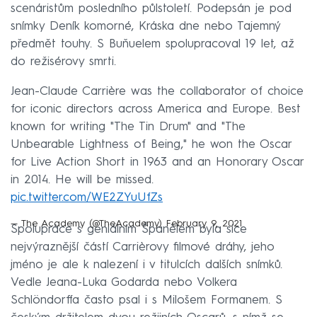
scenáristům posledního půlstoletí. Podepsán je pod
snímky Deník komorné, Kráska dne nebo Tajemný
předmět touhy. S Buňuelem spolupracoval 19 let, až
do režisérovy smrti.
Jean-Claude Carrière was the collaborator of choice
for iconic directors across America and Europe. Best
known for writing "The Tin Drum" and "The
Unbearable Lightness of Being," he won the Oscar
for Live Action Short in 1963 and an Honorary Oscar
in 2014. He will be missed.
pic.twitter.com/WE2ZYuUfZs
— The Academy (@TheAcademy)
February 9, 2021
Spolupráce s geniálním Španělem byla sice
nejvýraznější částí Carrièrovy filmové dráhy, jeho
jméno je ale k nalezení i v titulcích dalších snímků.
Vedle Jeana-Luka Godarda nebo Volkera
Schlöndorffa často psal i s Milošem Formanem. S