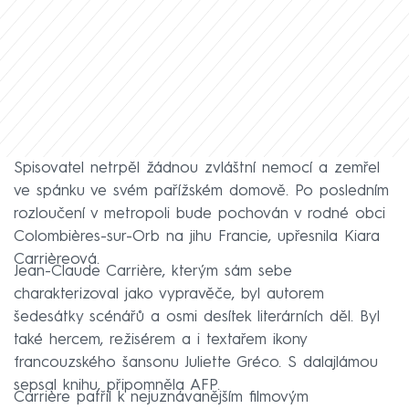
Spisovatel netrpěl žádnou zvláštní nemocí a zemřel
ve spánku ve svém pařížském domově. Po posledním
rozloučení v metropoli bude pochován v rodné obci
Colombières-sur-Orb na jihu Francie, upřesnila Kiara
Carrièreová.
Jean-Claude Carrière, kterým sám sebe
charakterizoval jako vypravěče, byl autorem
šedesátky scénářů a osmi desítek literárních děl. Byl
také hercem, režisérem a i textařem ikony
francouzského šansonu Juliette Gréco. S dalajlámou
sepsal knihu, připomněla AFP.
Carrière patřil k nejuznávanějším filmovým