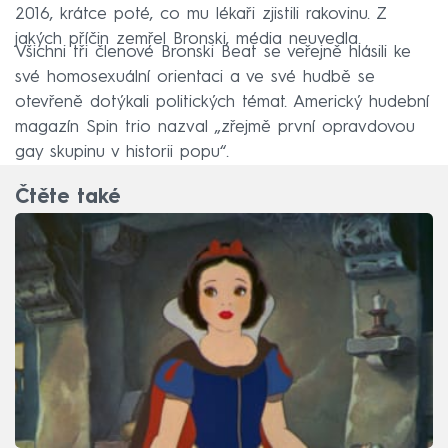
2016, krátce poté, co mu lékaři zjistili rakovinu. Z
jakých příčin zemřel Bronski, média neuvedla.
Všichni tři členové Bronski Beat se veřejně hlásili ke
své homosexuální orientaci a ve své hudbě se
otevřeně dotýkali politických témat. Americký hudební
magazín Spin trio nazval „zřejmě první opravdovou
gay skupinu v historii popu“.
Čtěte také