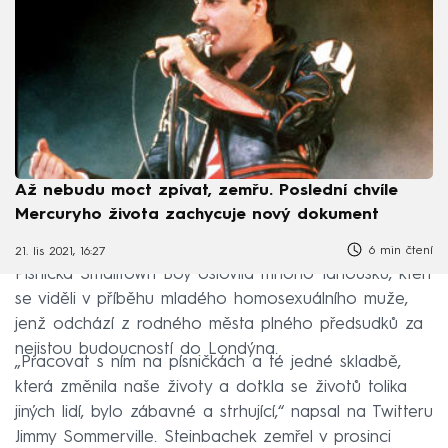
Až nebudu moct zpívat, zemřu. Poslední chvíle
Mercuryho života zachycuje nový dokument
6 min čtení
21. lis 2021, 16:27
Písnička Smalltown Boy oslovila mnoho fanoušků, kteří
se viděli v příběhu mladého homosexuálního muže,
jenž odchází z rodného města plného předsudků za
nejistou budoucností do Londýna.
„Pracovat s ním na písničkách a té jedné skladbě,
která změnila naše životy a dotkla se životů tolika
jiných lidí, bylo zábavné a strhující,“ napsal na Twitteru
Jimmy Sommerville. Steinbachek zemřel v prosinci