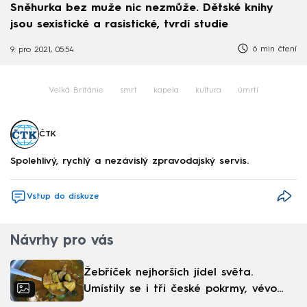
Sněhurka bez muže nic nezmůže. Dětské knihy
jsou sexistické a rasistické, tvrdí studie
6 min čtení
9. pro 2021, 05:54
Velká Británie
smrt
kapela
kultura
úmrtí
ČTK
Spolehlivý, rychlý a nezávislý zpravodajský servis.
Vstup do diskuze
Návrhy pro vás
Žebříček nejhorších jídel světa.
Umístily se i tři české pokrmy, vévodí
skandinávská kuchyně