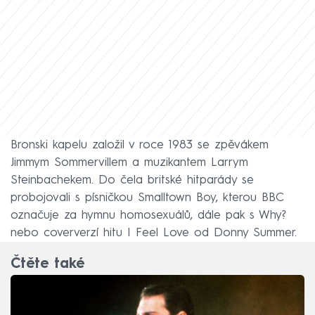
Bronski kapelu založil v roce 1983 se zpěvákem
Jimmym Sommervillem a muzikantem Larrym
Steinbachekem. Do čela britské hitparády se
probojovali s písničkou Smalltown Boy, kterou BBC
označuje za hymnu homosexuálů, dále pak s Why?
nebo coververzí hitu I Feel Love od Donny Summer.
Čtěte také