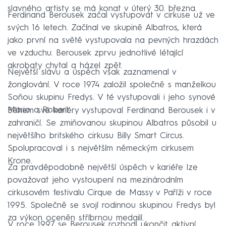
slavného artisty se má konat v úterý 30. března.
Ferdinand Berousek začal vystupovat v cirkuse už ve
svých 16 letech. Začínal ve skupině Albatros, která
jako první na světě vystupovala na pevných hrazdách
ve vzduchu. Berousek zprvu jednotlivé létající
akrobaty chytal a házel zpět.
Největší slávu a úspěch však zaznamenal v
žonglování. V roce 1974 založil společně s manželkou
Soňou skupinu Fredys. V té vystupovali i jeho synové
Mario a Robert.
Během své kariéry vystupoval Ferdinand Berousek i v
zahraničí. Se zmiňovanou skupinou Albatros působil u
největšího britského cirkusu Billy Smart Circus.
Spolupracoval i s největším německým cirkusem
Krone.
Za pravděpodobně největší úspěch v kariéře lze
považovat jeho vystoupení na mezinárodním
cirkusovém festivalu Cirque de Massy v Paříži v roce
1995. Společně se svojí rodinnou skupinou Fredys byl
za výkon oceněn stříbrnou medailí.
V roce 1997 se Berousek rozhodl ukončit aktivní