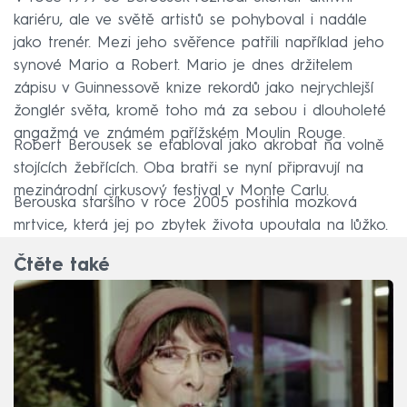
kariéru, ale ve světě artistů se pohyboval i nadále
jako trenér. Mezi jeho svěřence patřili například jeho
synové Mario a Robert. Mario je dnes držitelem
zápisu v Guinnessově knize rekordů jako nejrychlejší
žonglér světa, kromě toho má za sebou i dlouholeté
angažmá ve známém pařížském Moulin Rouge.
Robert Berousek se etabloval jako akrobat na volně
stojících žebřících. Oba bratři se nyní připravují na
mezinárodní cirkusový festival v Monte Carlu.
Berouska staršího v roce 2005 postihla mozková
mrtvice, která jej po zbytek života upoutala na lůžko.
Čtěte také