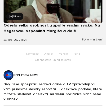
Video
Odešla velká osobnost, zapalte všichni svíčku. Na
Hegerovou vzpomíná Margita a další
6 min čtení
23. bře 2021, 16:29
Německo
Anglie
Francie
Paříž
Guinnessova kniha rekordů
CNN Prima NEWS
Díky úzké spolupráci redakcí online a TV zpravodajství
vám přinášíme desítky reportáží i v textové podobě, které
můžete sledovat v televizi, na webu, sociálních sítích nebo
v HbbTV.