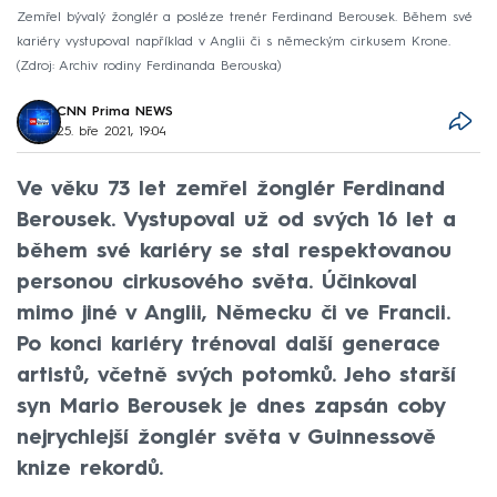
Zemřel bývalý žonglér a posléze trenér Ferdinand Berousek. Během své
kariéry vystupoval například v Anglii či s německým cirkusem Krone.
Zdroj: Archiv rodiny Ferdinanda Berouska
CNN Prima NEWS
25. bře 2021, 19:04
Ve věku 73 let zemřel žonglér Ferdinand
Berousek. Vystupoval už od svých 16 let a
během své kariéry se stal respektovanou
personou cirkusového světa. Účinkoval
mimo jiné v Anglii, Německu či ve Francii.
Po konci kariéry trénoval další generace
artistů, včetně svých potomků. Jeho starší
syn Mario Berousek je dnes zapsán coby
nejrychlejší žonglér světa v Guinnessově
knize rekordů.