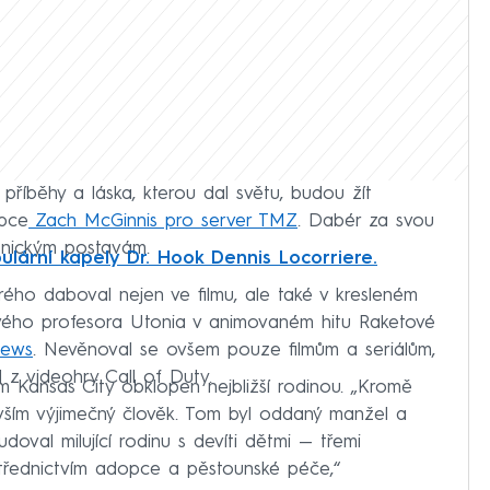
, příběhy a láska, kterou dal světu, budou žít
upce
Zach McGinnis pro server TMZ
. Dabér za svou
ikonickým postavám.
lární kapely Dr. Hook Dennis Locorriere.
rého daboval nejen ve filmu, ale také v kresleném
skavého profesora Utonia v animovaném hitu Raketové
News
. Nevěnoval se ovšem pouze filmům a seriálům,
 z videohry Call of Duty.
 Kansas City obklopen nejbližší rodinou. „Kromě
evším výjimečný člověk. Tom byl oddaný manžel a
oval milující rodinu s devíti dětmi — třemi
rostřednictvím adopce a pěstounské péče,“