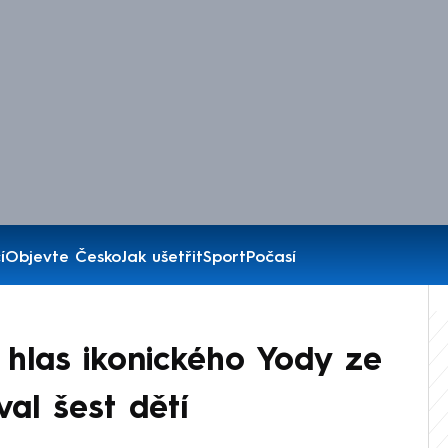
í
Objevte Česko
Jak ušetřit
Sport
Počasí
hlas ikonického Yody ze
al šest dětí