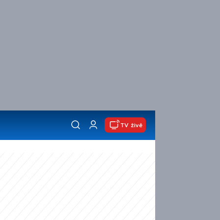
TV živě