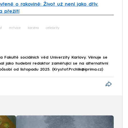
vřeně o rakovině: Život už není jako dřív.
a přežití
iled to fetch
st
mrtvice
kariéra
celebrity
 Fakultě sociálních věd Univerzity Karlovy. Věnuje se
al jako hudební redaktor zaměřující se na alternativní
obí od listopadu 2025. (Krystof.Prchlik@iprima.cz)