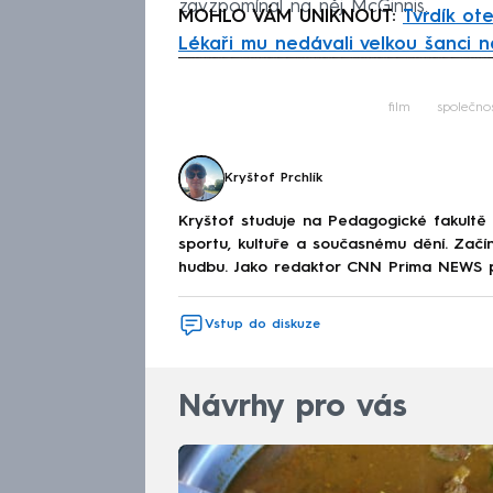
zavzpomínal na něj McGinnis.
MOHLO VÁM UNIKNOUT:
Tvrdík ote
Lékaři mu nedávali velkou šanci n
Fa
film
společno
Kryštof Prchlík
Kryštof studuje na Pedagogické fakultě a
sportu, kultuře a současnému dění. Začín
hudbu. Jako redaktor CNN Prima NEWS půs
Vstup do diskuze
Návrhy pro vás