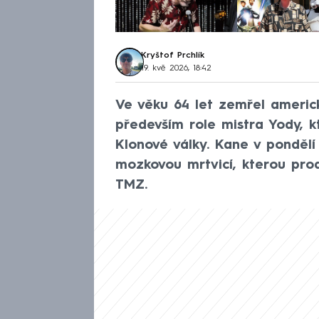
Kryštof Prchlík
19. kvě 2026, 18:42
Ve věku 64 let zemřel americ
především role mistra Yody, kt
Klonové války. Kane v ponděl
mozkovou mrtvicí, kterou pro
TMZ.