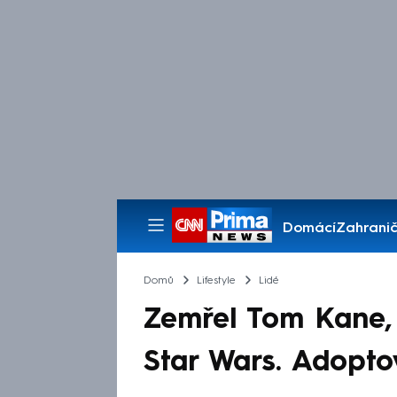
Domácí
Zahranič
Pořady
Domů
Lifestyle
Lidé
Zemřel Tom Kane, 
Star Wars. Adoptov