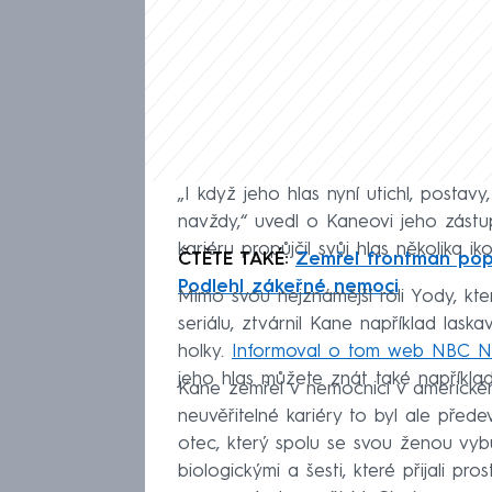
„I když jeho hlas nyní utichl, postavy
navždy,“ uvedl o Kaneovi jeho zást
kariéru propůjčil svůj hlas několika 
ČTĚTE TAKÉ:
Zemřel frontman popu
Podlehl zákeřné nemoci
Mimo svou nejznámější roli Yody, kte
seriálu, ztvárnil Kane například la
holky.
Informoval o tom web NBC 
jeho hlas můžete znát také například
Kane zemřel v nemocnici v americkém
neuvěřitelné kariéry to byl ale před
otec, který spolu se svou ženou vybud
biologickými a šesti, které přijali p