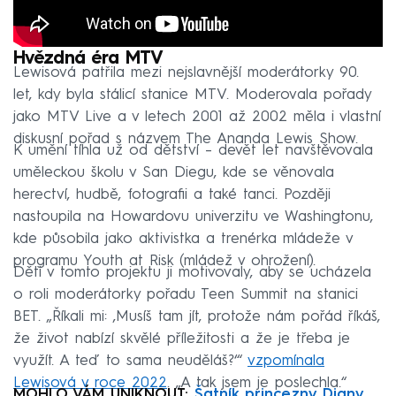
Hvězdná éra MTV
Lewisová patřila mezi nejslavnější moderátorky 90.
let, kdy byla stálicí stanice MTV. Moderovala pořady
jako MTV Live a v letech 2001 až 2002 měla i vlastní
diskusní pořad s názvem The Ananda Lewis Show.
K umění tíhla už od dětství – devět let navštěvovala
uměleckou školu v San Diegu, kde se věnovala
herectví, hudbě, fotografii a také tanci. Později
nastoupila na Howardovu univerzitu ve Washingtonu,
kde působila jako aktivistka a trenérka mládeže v
programu Youth at Risk (mládež v ohrožení).
Děti v tomto projektu ji motivovaly, aby se ucházela
o roli moderátorky pořadu Teen Summit na stanici
BET. „Říkali mi: ‚Musíš tam jít, protože nám pořád říkáš,
že život nabízí skvělé příležitosti a že je třeba je
využít. A teď to sama neuděláš?‘“
vzpomínala
Lewisová v roce 2022
. „A tak jsem je poslechla.“
MOHLO VÁM UNIKNOUT:
Šatník princezny Diany