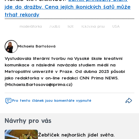
jde do dražby. Cena jejích ikonických šatů může
trhat rekordy
Failed to fetch
moderátorka
hudba
lidé
rakovina prsu
USA
Michaela Bartošová
Vystudovala literární tvorbu na Vysoké škole kreativní
komunikace a následně navázala studiem médií na
Metropolitní univerzitě v Praze. Od dubna 2023 působí
jako redaktorka v on-line redakci CNN Prima NEWS.
(Michaela.Bartosova@iprima.cz)
Pro tento článek jsou komentáře vypnuté
Návrhy pro vás
Žebříček nejhorších jídel světa.