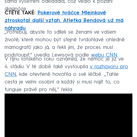
sama vyšetření odkládala, což vedlo k pozdní
diagnóze.
ČTĚTE TAKÉ:
Pokerové hráčce Mlejnkové
ztroskotal další vztah. Atletka Bendová už má
náhradu
„Potřebuji, abyste to sdíleli se ženami ve vašem
životě, které mohou být stejně tvrdohlavé ohledně
mamografů jako já, a řekli jim, že proces musí
podstoupit,“ uvedla Lewisová podle
webu CNN
.
V říjnu loňského roku oznámila, že nemoc je již ve
4. stádiu. V té době také vystoupila
v rozhovoru pro
CNN
, kde otevřeně hovořila o své léčbě. „Tahle
cesta je velmi osobní a každý si musí najít to, co
funguje právě pro něj,“ řekla.