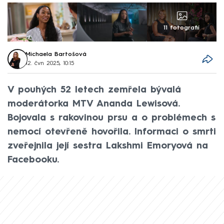
11 fotografií
Michaela Bartošová
12. čvn 2025, 10:15
V pouhých 52 letech zemřela bývalá
moderátorka MTV Ananda Lewisová.
Bojovala s rakovinou prsu a o problémech s
nemocí otevřeně hovořila. Informaci o smrti
zveřejnila její sestra Lakshmi Emoryová na
Facebooku.