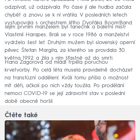
odzpívat, už odzpívala. Po čase jí ale hudba začala
chybět a znovu se k ní vrátila. V posledních letech
vystupovala s orchestrem Jiřího Dvořáka Boom!Band.
Jejím prvním manželem byl tanečník a baletní mistr
Vlastimil Harapes. Brali se v roce 1986 a manželství
vydrželo šest let. Druhým mužem byl slovenský operní
pěvec Štefan Margita, za kterého se provdala 30.
května 1992 a žila s ním šťastně až do smrti.
Hana Zagorová od mládí trpěla poruchou
krvetvorby. Po celá léta musela pravidelně docházet
na transfúzní oddělení. Kvůli tomu přišla o možnost
mít děti, ačkoli po nich vždy toužila. Po prodělání
nemoci COVID-19 se její zdravotní stav v poslední
době obecně horšil.
Čtěte také