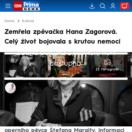
Domů
Kultura
Zemřela zpěvačka Hana Zagorová.
Celý život bojovala s krutou nemocí
Žádná položka z playlistu není
dostupná.
23 fotografií
David Laštovka
26. srp 2022, 12:43
Hudební svět pláče. Ve věku 75 let zemřela
zpěvačka Hana Zagorová, interpretka
mnoha nesmrtelných hitů a manželka
operního pěvce Štefana Margity. Informaci