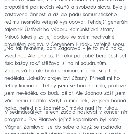
propuštění politických vězňů a svobodu slova. Byla jí
zastavena činnost a až do pádu komunistického
režimu nesměla veřejně vystupovat. Tehdejší generální
tajemník Ústředního výboru Komunistické strany
Milouš Jakeš ji za její podpis ve svém nechvalně
proslulém projevu v Červeném Hrádku veřejně sepsul.
„No tak řekněme, paní Zagorová – je to milá holka,
všechno… Ale ona už tři roky po sobě bere šest set
tisíc každý rok,“ stěžoval si na ni soudruhům.
Zagorová to ale brala s humorem a nic si z toho
nedělala. „Jakešův projev byl úžasný. Přinesli mi ho
tehdy kamarádi. Tehdy jsem se hořce smála, protože
jsem nevěděla, co budu dělat. Ale žádnou zášť jsem
vůči němu necítila. Vždyť o mně řekl, že jsem hodná
holka, neřekl nic špatného,“ mávla nad tím rukou.
V sedmdesátých letech začala hostovat v koncertním
programu Evy Pilarové, jejímž kapelníkem byl Karel
Vágner. Zamilovali se do sebe a když se rozhodla