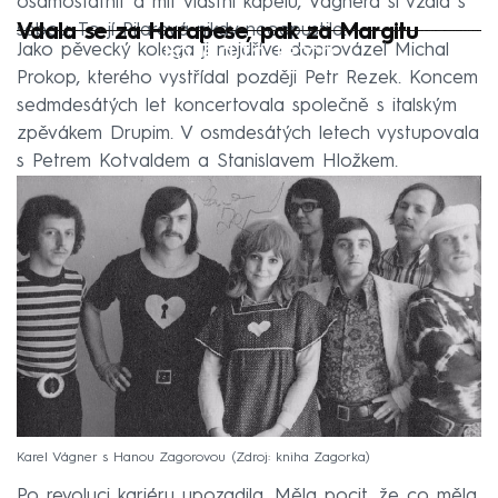
osamostatnit a mít vlastní kapelu, Vágnera si vzala s
sebou. To jí Pilarová nikdy neodpustila.
Vdala se za Harapese, pak za Margitu
Failed to fetch
Jako pěvecký kolega ji nejdříve doprovázel Michal
Prokop, kterého vystřídal později Petr Rezek. Koncem
sedmdesátých let koncertovala společně s italským
zpěvákem Drupim. V osmdesátých letech vystupovala
s Petrem Kotvaldem a Stanislavem Hložkem.
Karel Vágner s Hanou Zagorovou
Zdroj: kniha Zagorka
Po revoluci kariéru upozadila. Měla pocit, že co měla