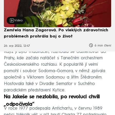
Video
Zemřela Hana Zagorová. Po vleklých zdravotních
problémech prohrála boj o život
6 min čtení
26. srp 2022, 12:47
Když jí bylo třiadvacet, rozhodla se odstěhovat do
Prahy, kde začala natáčet s Tanečním orchestrem
Československého rozhlasu. K popularitě jí velmi
pomohl i soubor Sodoma–Gomora, v němž zpívala
společně s Viktorem Sodomou a Jiřím Štědroněm.
Hostovala také v Divadle Semafor v Suchého
parodickém představení Kytice.
Na Jakeše se nezlobila, po revoluci chvíli
„odpočívala“
V roce 1977 podepsala Antichartu, v červnu 1989
petici Několik vět, v níž hnutí Charta 77 požadovalo