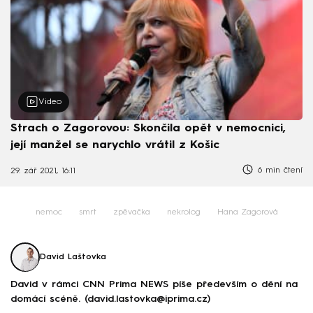
Video
Strach o Zagorovou: Skončila opět v nemocnici,
její manžel se narychlo vrátil z Košic
6 min čtení
29. zář 2021, 16:11
nemoc
smrt
zpěvačka
nekrolog
Hana Zagorová
David Laštovka
David v rámci CNN Prima NEWS píše především o dění na
domácí scéně. (david.lastovka@iprima.cz)