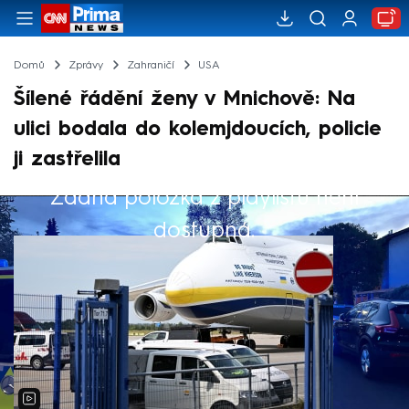
Domů
Zprávy
Zahraničí
USA
Šílené řádění ženy v Mnichově: Na
ulici bodala do kolemjdoucích, policie
ji zastřelila
Žádná položka z playlistu není
Výběr redakce
dostupná.