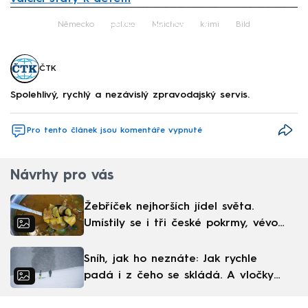
Failed to fetch
Německo
policie
Mnichov
krimi
Bild
ČTK
Spolehlivý, rychlý a nezávislý zpravodajský servis.
Pro tento článek jsou komentáře vypnuté
Návrhy pro vás
Žebříček nejhorších jídel světa.
Umístily se i tři české pokrmy, vévodí
skandinávská kuchyně
Sníh, jak ho neznáte: Jak rychle
padá i z čeho se skládá. A vločky
nejsou bílé