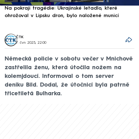
Na pokraji tragédie: Ukrajinské letadlo, které
P
ohrožoval v Lipsku dron, bylo naložené municí
e
ČTK
7. čvn 2025, 22:00
Německá policie v sobotu večer v Mnichově
zastřelila ženu, která útočila nožem na
kolemjdoucí. Informoval o tom server
deníku Bild. Dodal, že útočnicí byla patrně
třicetiletá Bulharka.