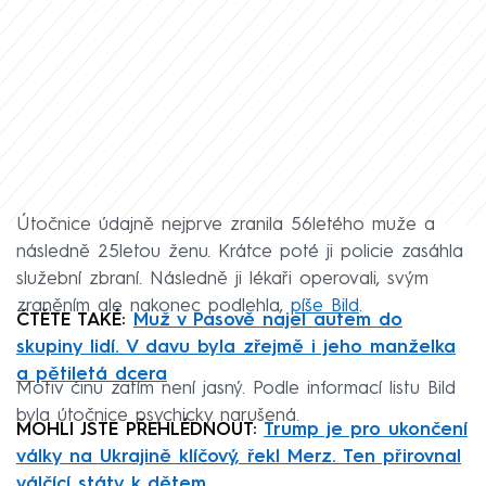
Útočnice údajně nejprve zranila 56letého muže a
následně 25letou ženu. Krátce poté ji policie zasáhla
služební zbraní. Následně ji lékaři operovali, svým
zraněním ale nakonec podlehla,
píše Bild
.
ČTĚTE TAKÉ:
Muž v Pasově najel autem do
skupiny lidí. V davu byla zřejmě i jeho manželka
a pětiletá dcera
Motiv činu zatím není jasný. Podle informací listu Bild
byla útočnice psychicky narušená.
MOHLI JSTE PŘEHLÉDNOUT:
Trump je pro ukončení
války na Ukrajině klíčový, řekl Merz. Ten přirovnal
válčící státy k dětem