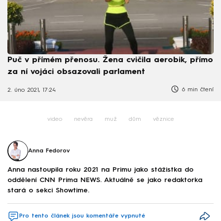
Puč v přímém přenosu. Žena cvičila aerobik, přímo
za ní vojáci obsazovali parlament
6 min čtení
2. úno 2021, 17:24
video
nevěra
muž
dům
věznice
Anna Fedorov
Anna nastoupila roku 2021 na Primu jako stážistka do
oddělení CNN Prima NEWS. Aktuálně se jako redaktorka
stará o sekci Showtime.
Pro tento článek jsou komentáře vypnuté