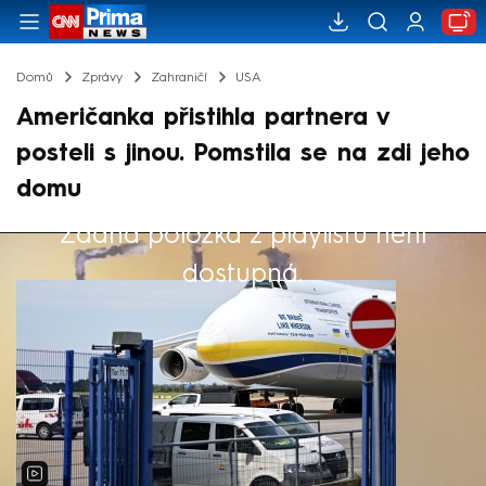
Domů
Zprávy
Zahraničí
USA
Američanka přistihla partnera v
posteli s jinou. Pomstila se na zdi jeho
domu
Žádná položka z playlistu není
Výběr redakce
dostupná.