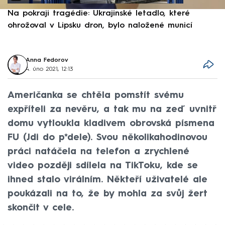
Na pokraji tragédie: Ukrajinské letadlo, které
P
ohrožoval v Lipsku dron, bylo naložené municí
e
Anna Fedorov
4. úno 2021, 12:13
Američanka se chtěla pomstít svému
expříteli za nevěru, a tak mu na zeď uvnitř
domu vytloukla kladivem obrovská písmena
FU (Jdi do p*dele). Svou několikahodinovou
práci natáčela na telefon a zrychlené
video později sdílela na TikToku, kde se
ihned stalo virálním. Někteří uživatelé ale
poukázali na to, že by mohla za svůj žert
skončit v cele.