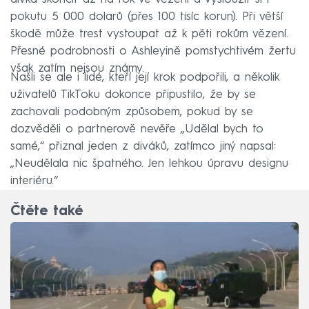
pokutu 5 000 dolarů (přes 100 tisíc korun). Při větší
škodě může trest vystoupat až k pěti rokům vězení.
Přesné podrobnosti o Ashleyině pomstychtivém žertu
však zatím nejsou známy.
Našli se ale i lidé, kteří její krok podpořili, a několik
uživatelů TikToku dokonce připustilo, že by se
zachovali podobným způsobem, pokud by se
dozvěděli o partnerově nevěře „Udělal bych to
samé,“ přiznal jeden z diváků, zatímco jiný napsal:
„Neudělala nic špatného. Jen lehkou úpravu designu
interiéru.“
Čtěte také