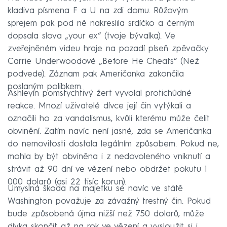
kladiva písmena F a U na zdi domu. Růžovým
sprejem pak pod ně nakreslila srdíčko a černým
dopsala slova „your ex“ (tvoje bývalka). Ve
zveřejněném videu hraje na pozadí píseň zpěvačky
Carrie Underwoodové „Before He Cheats“ (Než
podvede). Záznam pak Američanka zakončila
poslaným polibkem.
Ashleyin pomstychtivý žert vyvolal protichůdné
reakce. Mnozí uživatelé dívce její čin vytýkali a
označili ho za vandalismus, kvůli kterému může čelit
obvinění. Zatím navíc není jasné, zda se Američanka
do nemovitosti dostala legálním způsobem. Pokud ne,
mohla by být obviněna i z nedovoleného vniknutí a
strávit až 90 dní ve vězení nebo obdržet pokutu 1
000 dolarů (asi 22 tisíc korun).
Úmyslná škoda na majetku se navíc ve státě
Washington považuje za závažný trestný čin. Pokud
bude způsobená újma nižší než 750 dolarů, může
dívka skončit až na rok ve vězení a vysloužit si i