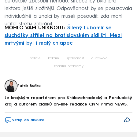
autoškole způsobil nehodu, situace by byla pro
lektora ještě složitější. Odpovědnost by se posuzovala
individuálně a znalci by museli posoudit, zda mohl
učitel střetu zabránit.
MOHLO VÁM UNIKNOUT:
Šílený Lubomír se
sluchátky střílel na bratislavském sídlišti. Mezi
mrtvými byl i malý chlapec
Failed to fetch
policie
kokain
společnost
autoškola
sociální problémy
Patrik Buňka
Je krajským reportérem pro Královehradecký a Pardubický
kraj a autorem článků on-line redakce CNN Prima NEWS.
Vstup do diskuze