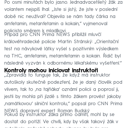
Po osmi minutách bylo jasno. Jednadvacetiletý žák za
volantem nejspíš lhal. „Jste si jistý, že jste v poslední
době nic neužíval? Objevila se nám tady čárka na
amfetamin, metanfetamin a kokain,“ vyjmenoval
policista směrem k mladíkovi.
Případ pro CNN Prima NEWS přiblížil mluvčí
královéhradecké policie Martin Stránský: „Orientační
test na návykové látky vyšel s pozitivním výsledkem
na THC, amfetamin, metamfetamin a kokain. Řidič byl
následně vyzván k odbornému lékařskému vyšetření.“
Kontroly mohou iniciovat instruktoři
„Zpravidla to funguje tak, že když má instruktor
autoškoly skutečně podezření, že je daný člověk pod
vlivem, tak to ‚na tajňáka‘ oznámí policii a poprosí ji,
jestli by mohla při jízdě s tímto žákem provést jakoby
‚namátkovou‘ silniční kontrolu,“ popsal pro CNN Prima
NEWS dopravní expert Roman Budský
Pokud by instruktor žáka přímo odmítl, mohl by se
dostat do potíží. Ve chvíli, kdy by však takový žák v