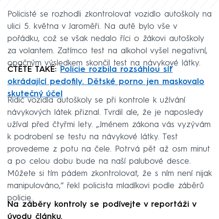
Policisté se rozhodli zkontrolovat vozidlo autoškoly na
ulici 5. května v Jaroměři. Na autě bylo vše v
pořádku, což se však nedalo říci o žákovi autoškoly
za volantem. Zatímco test na alkohol vyšel negativní,
opačným výsledkem skončil test na návykové látky.
ČTĚTE TAKÉ:
Policie rozbila rozsáhlou síť
okrádající pedofily. Dětské porno jen maskovalo
skutečný účel
Řidič vozidla autoškoly se při kontrole k užívání
návykových látek přiznal. Tvrdil ale, že je naposledy
užíval před čtyřmi lety. „Jménem zákona vás vyzývám
k podrobení se testu na návykové látky. Test
provedeme z potu na čele. Potrvá pět až osm minut
a po celou dobu bude na naší palubové desce.
Můžete si tím pádem zkontrolovat, že s ním není nijak
manipulováno,“ řekl policista mladíkovi podle záběrů
policie.
Na záběry kontroly se podívejte v reportáži v
úvodu článku.