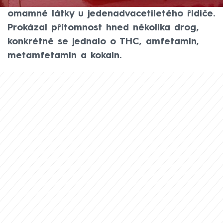
ale rozhodně nebyl výsledek testu na
omamné látky u jedenadvacetiletého řidiče.
Prokázal přítomnost hned několika drog,
konkrétně se jednalo o THC, amfetamin,
metamfetamin a kokain.