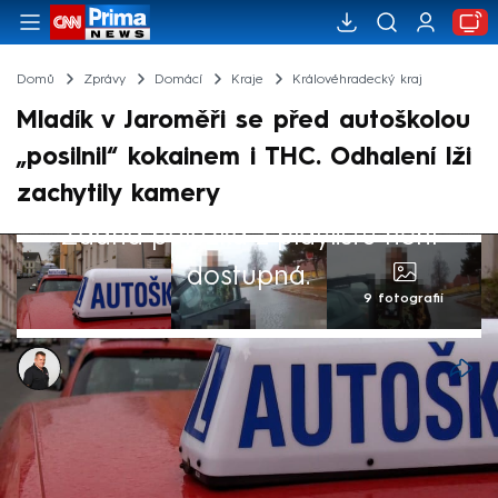
Domů
Zprávy
Domácí
Kraje
Královéhradecký kraj
Mladík v Jaroměři se před autoškolou
„posilnil“ kokainem i THC. Odhalení lži
zachytily kamery
Žádná položka z playlistu není
dostupná.
9 fotografií
Patrik Buňka
20. bře 2026, 19:26
Jaroměřští policisté zastavili při běžné
silniční kontrole vozidlo autoškoly. Běžný