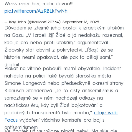
Weiss einer hier, mehr davon!!!
pic.twitter.com/AzRBLkFwNh
— Kay John (@KaiJohn120364)
September 18, 2025
Důvodem je zřejmě jeho postoj k izraelským útokům
na Gazu. „V Izraeli žijí Židé a já nedokážu rozeznat,
kdo je pro nebo proti útokům,“ argumentoval.
Židovský stát obvinil z pokrytectví. „Říkají, že se
historie nesmí opakovat, ale pak to dělají sami,“
doplnil.
Plakát na vitríně pobouřil místní obyvatele. Incident
nahlásila na policii také bývalá starostka města
Simone Langeová nebo předsedkyně okresní strany
Kianusch Stenderová. „Je to čistý antisemitismus a
samozřejmě se v něm nacházejí odkazy na
nacistickou éru, kdy byli Židé bojkotováni a
podobných transparentů bylo mnoho,“
cituje web
Focus
vyjádření vládního komisaře pro boj s
antisemitismem.
Ve čtvrtek už ve výloze plakát nebyl. Na skle ale