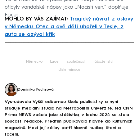
přibyly vandalské nápisy jako „Nacisti ven,“ doplňuje
Focus.
MOHLO BY VÁS ZAJÍMAT:
Tragický návrat z oslavy
v Německu. Otec a dvě děti uhořeli v Tesle, z
auta se ozýval křik
Failed to fetch
Německo
Izrael
společnost
náboženství
diskriminace
Dominika Fuchsová
Vystudovala Vyšší odbornou školu publicistiky a nyní
studuje mediální studia na Metropolitní univerzitě. Na CNN
Prima NEWS začala jako stážistka, v lednu 2024 se stala
součástí redakce. Předtím publikovala hlavně do kulturních
magazínů. Mezi její záliby patří hlavně hudba, čtení a
focení.