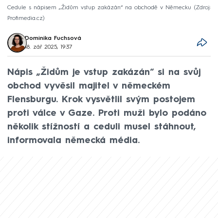
Cedule s nápisem „Židům vstup zakázán“ na obchodě v Německu
Zdroj:
Profimedia.cz
Dominika Fuchsová
18. zář 2025, 19:37
Nápis „Židům je vstup zakázán“ si na svůj
obchod vyvěsil majitel v německém
Flensburgu. Krok vysvětlil svým postojem
proti válce v Gaze. Proti muži bylo podáno
několik stížností a ceduli musel stáhnout,
informovala německá média.